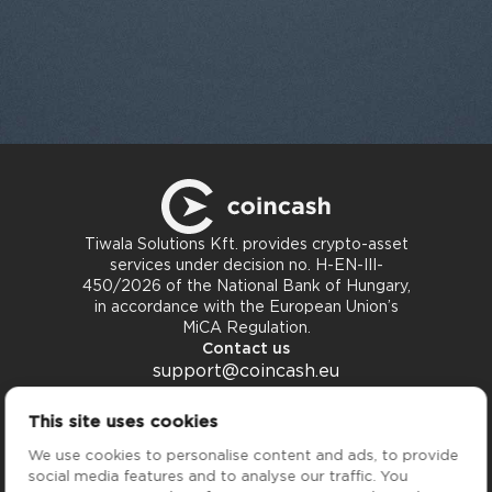
Tiwala Solutions Kft. provides crypto-asset
services under decision no. H-EN-III-
450/2026 of the National Bank of Hungary,
in accordance with the European Union’s
MiCA Regulation.
Contact us
support@coincash.eu
Kontaktiere uns
This site uses cookies
Services
Company
We use cookies to personalise content and ads, to provide
Preise
Über uns
social media features and to analyse our traffic. You