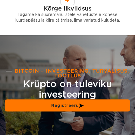
Kõrge likviidsus
Tagame ka suuremahulistele vahetustele kohese
juurdepääsu ja kiire täitmise, ilma varjatud kuludeta.
BITCOIN – INVESTEERING, TURVALISUS,
TOOTLUS
Krüpto on tuleviku
investeering
Registreeru