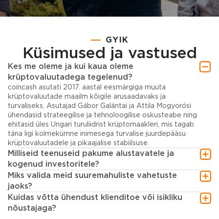
GYIK
Küsimused ja vastused
Kes me oleme ja kui kaua oleme
krüptovaluutadega tegelenud?
coincash asutati 2017. aastal eesmärgiga muuta
krüptovaluutade maailm kõigile arusaadavaks ja
turvaliseks. Asutajad Gábor Galántai ja Attila Mogyorósi
ühendasid strateegilise ja tehnoloogilise oskusteabe ning
ehitasid üles Ungari turuliidrist krüptomaakleri, mis tagab
täna ligi kolmekümne inimesega turvalise juurdepääsu
krüptovaluutadele ja pikaajalise stabiilsuse.
Milliseid teenuseid pakume alustavatele ja
kogenud investoritele?
Miks valida meid suuremahuliste vahetuste
jaoks?
Kuidas võtta ühendust klienditoe või isikliku
nõustajaga?