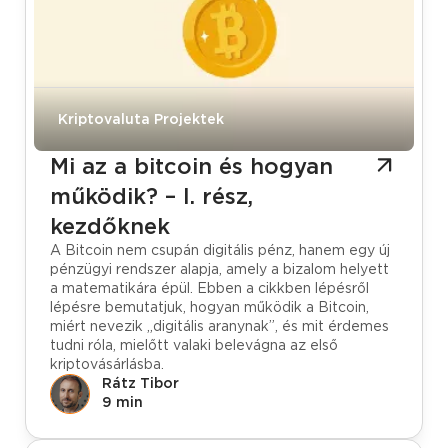
Kriptovaluta Projektek
Mi az a bitcoin és hogyan
működik? – I. rész,
kezdőknek
A Bitcoin nem csupán digitális pénz, hanem egy új
pénzügyi rendszer alapja, amely a bizalom helyett
a matematikára épül. Ebben a cikkben lépésről
lépésre bemutatjuk, hogyan működik a Bitcoin,
miért nevezik „digitális aranynak”, és mit érdemes
tudni róla, mielőtt valaki belevágna az első
kriptovásárlásba.
Rátz Tibor
9 min