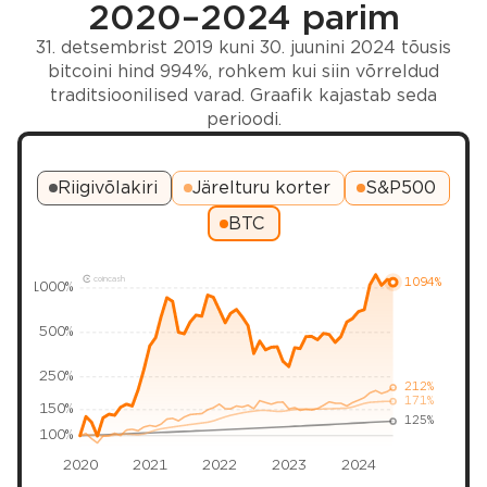
2020–2024 parim
31. detsembrist 2019 kuni 30. juunini 2024 tõusis
bitcoini hind 994%, rohkem kui siin võrreldud
traditsioonilised varad. Graafik kajastab seda
perioodi.
Riigivõlakiri
Järelturu korter
S&P500
BTC
coincash
1094%
1000%
500%
250%
212%
171%
150%
125%
100%
2020
2021
2022
2023
2024