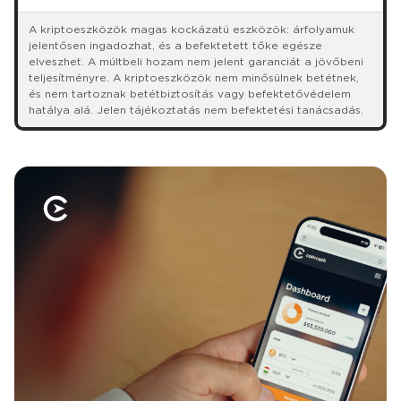
A kriptoeszközök magas kockázatú eszközök: árfolyamuk
jelentősen ingadozhat, és a befektetett tőke egésze
elveszhet. A múltbeli hozam nem jelent garanciát a jövőbeni
teljesítményre. A kriptoeszközök nem minősülnek betétnek,
és nem tartoznak betétbiztosítás vagy befektetővédelem
hatálya alá. Jelen tájékoztatás nem befektetési tanácsadás.