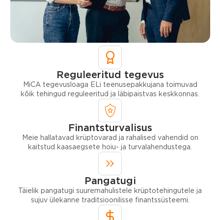
Reguleeritud tegevus
MiCA tegevusloaga ELi teenusepakkujana toimuvad
kõik tehingud reguleeritud ja läbipaistvas keskkonnas.
Finantsturvalisus
Meie hallatavad krüptovarad ja rahalised vahendid on
kaitstud kaasaegsete hoiu- ja turvalahendustega.
Pangatugi
Täielik pangatugi suuremahulistele krüptotehingutele ja
sujuv ülekanne traditsioonilisse finantssüsteemi.