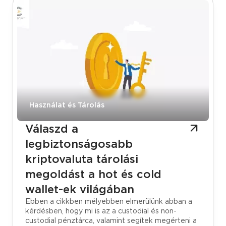
Használat és Tárolás
Válaszd a
legbiztonságosabb
kriptovaluta tárolási
megoldást a hot és cold
wallet-ek világában
Ebben a cikkben mélyebben elmerülünk abban a
kérdésben, hogy mi is az a custodial és non-
custodial pénztárca, valamint segítek megérteni a