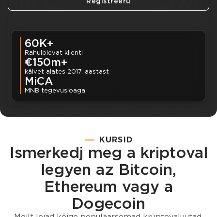
Registreeru
60K+
Rahulolevat klienti
€150m+
käivet alates 2017. aastast
MiCA
MNB tegevusloaga
KURSID
Ismerkedj meg a kriptoval
legyen az Bitcoin,
Ethereum vagy a
Dogecoin
Meilt leiad kõige populaarsemad krüptovaluutad.