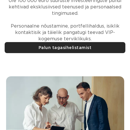
Üle 100 000 euro suuruste investeeringute puhul
kehtivad eksklusiivsed teenused ja personaalsed
tingimused.
Personaalne nõustamine, portfellihaldus, isiklik
kontaktisik ja täielik pangatugi teevad VIP-
kogemuse terviklikuks.
Palun tagasihelistamist