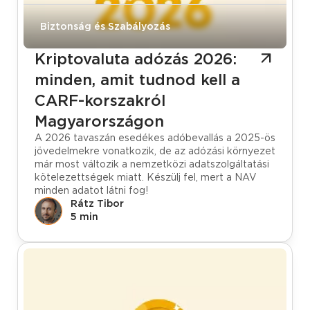
Biztonság és Szabályozás
Kriptovaluta adózás 2026:
minden, amit tudnod kell a
CARF-korszakról
Magyarországon
A 2026 tavaszán esedékes adóbevallás a 2025-ös
jövedelmekre vonatkozik, de az adózási környezet
már most változik a nemzetközi adatszolgáltatási
kötelezettségek miatt. Készülj fel, mert a NAV
minden adatot látni fog!
Rátz Tibor
5 min