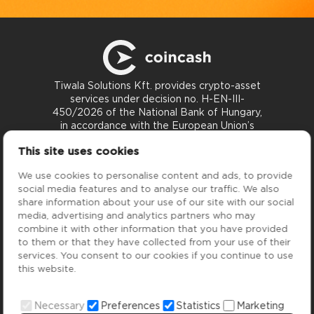
Tiwala Solutions Kft. provides crypto-asset
services under decision no. H-EN-III-
450/2026 of the National Bank of Hungary,
in accordance with the European Union’s
MiCA Regulation.
This site uses cookies
Kontakt
support@coincash.eu
We use cookies to personalise content and ads, to provide
social media features and to analyse our traffic. We also
share information about your use of our site with our social
Teenused
Ettevõte
media, advertising and analytics partners who may
Hinnad
Meist
combine it with other information that you have provided
ATM
KKK
to them or that they have collected from your use of their
Blog
services. You consent to our cookies if you continue to use
this website.
Poliitikad
AML/KYC poliitika
Necessary
Preferences
Statistics
Marketing