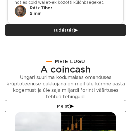
hot és cold wallet-ek közötti különbségeket.
Rátz Tibor
5 min
Tudástár
MEIE LUGU
A coincash
Ungari suurima kodumaises omanduses
krüptoteenuse pakkujana on meil üle kümne aasta
kogemust ja üle saja miljardi forinti väärtuses
tehtud tehinguid.
Meist