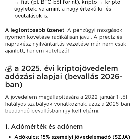
↔ fiat (pl. BTC-ből forint), kripto ↔ kripto
ügyletek, valamint a nagy értékű ki- és
beutalások is.
A legfontosabb üzenet:
A pénzügyi mozgások
nyomon követése radikálisan javul. A precíz és
naprakész nyilvántartás vezetése már nem csak
ajánlott, hanem kötelező!
💰 a 2025. évi kriptojövedelem
adózási alapjai (bevallás 2026-
ban)
A jövedelem megállapítására a 2022. január 1-től
hatályos szabályok vonatkoznak, azaz a 2026-ban
beadandó bevallásban így kell eljárni:
1. Adómérték és adónem
Adókulcs: 15% személyi jövedelemadó (SZJA)