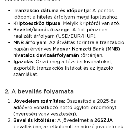
Tranzakció dátuma és időpontja:
A pontos
időpont a hiteles árfolyam megállapításához.
Kriptoeszköz típusa:
Melyik kriptóról van szó.
Bevétel/kiadás összege:
A fiat pénzben
realizált árfolyam (USD/EUR/HUF).
MNB árfolyam:
Az átváltás forintra a tranzakció
napján érvényes
Magyar Nemzeti Bank (MNB)
hivatalos devizaárfolyamán
történjen.
Igazolás:
Őrizd meg a tőzsdei kivonatokat,
exportált tranzakciós listákat és az igazoló
számlákat.
2. A bevallás folyamata
Jövedelem számítása:
Összesítsd a 2025-ös
adóévre vonatkozó nettó ügyleti eredményt
(nyereség vagy veszteség).
Bevallás kitöltése:
A jövedelmet a
26SZJA
bevallásban, az elkülönülten adózó jövedelmek