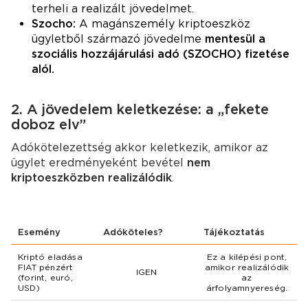
terheli a realizált jövedelmet.
Szocho:
A magánszemély kriptoeszköz
ügyletből származó jövedelme
mentesül a
szociális hozzájárulási adó (SZOCHO) fizetése
alól.
2. A jövedelem keletkezése: a „fekete
doboz elv”
Adókötelezettség akkor keletkezik, amikor az
ügylet eredményeként bevétel
nem
kriptoeszközben realizálódik
.
Esemény
Adóköteles?
Tájékoztatás
Kriptó eladása
Ez a kilépési pont,
FIAT pénzért
amikor realizálódik
IGEN
(forint, euró,
az
USD)
árfolyamnyereség.