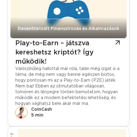
Tudástár
Decentralizált Finanszírozás és Alkalmazások
Play-to-Earn – játszva
kereshetsz kriptót? Így
működik!
Valószínűleg hallottál már róla, talán még izgat is a
téma, de még nem vagy benne egészen biztos,
hogy pontosan mi az a Play-to-Earn (P2E) játék.
Nem baj! Ebben az útmutatóban világosan,
tömören és lényegre törően bemutatom, hogyan
működik ez a modern befektetési lehetőség, és
hogyan vághatsz bele akár már ma.
CoinCash
5 min