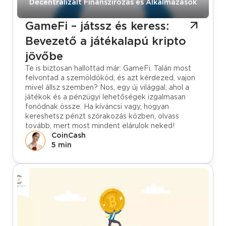
Tudástár
Decentralizált Finanszírozás és Alkalmazások
GameFi – játssz és keress:
Bevezető a játékalapú kripto
jövőbe
Te is biztosan hallottad már: GameFi. Talán most
felvontad a szemöldököd, és azt kérdezed, vajon
mivel állsz szemben? Nos, egy új világgal, ahol a
játékok és a pénzügyi lehetőségek izgalmasan
fonódnak össze. Ha kíváncsi vagy, hogyan
kereshetsz pénzt szórakozás közben, olvass
tovább, mert most mindent elárulok neked!
CoinCash
5 min