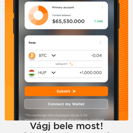
Vágj bele most!