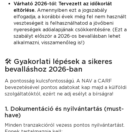
Várható 2026-tól: Tervezett az időkorlát
eltörlése.
Amennyiben ezt a jogszabály
elfogadja, a korábbi évek még fel nem használt
veszteségeit is felhasználhatod a jövőbeni
nyereségek adóalapjának csökkentésére. (Ezt a
szabályt először a 2026-os bevallásban lehet
alkalmazni, visszamenőleg is!)
🛠️ Gyakorlati lépések a sikeres
bevalláshoz 2026-ban
A pontosság kulcsfontosságú. A NAV a CARF
bevezetésével pontos adatokat kap majd a külföldi
szolgáltatóktól, ezért ne adj esélyt a bírságra!
1. Dokumentáció és nyilvántartás (must-
have)
Minden tranzakcióról vezess pontos nyilvántartást.
Ennek tartalmaznia kell: