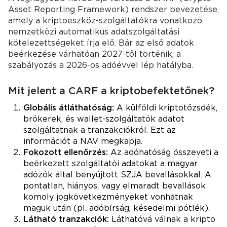
Asset Reporting Framework) rendszer bevezetése,
amely a kriptoeszköz-szolgáltatókra vonatkozó
nemzetközi automatikus adatszolgáltatási
kötelezettségeket írja elő. Bár az első adatok
beérkezése várhatóan 2027-től történik, a
szabályozás a 2026-os adóévvel lép hatályba.
Mit jelent a CARF a kriptobefektetőnek?
Globális átláthatóság:
A külföldi kriptotőzsdék,
brókerek, és wallet-szolgáltatók adatot
szolgáltatnak a tranzakciókról. Ezt az
információt a NAV megkapja.
Fokozott ellenőrzés:
Az adóhatóság összeveti a
beérkezett szolgáltatói adatokat a magyar
adózók által benyújtott SZJA bevallásokkal. A
pontatlan, hiányos, vagy elmaradt bevallások
komoly jogkövetkezményeket vonhatnak
maguk után (pl. adóbírság, késedelmi pótlék).
Látható tranzakciók:
Láthatóvá válnak a kripto