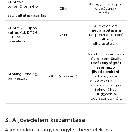
Kriptóval
Az ügylet a kriptó
történő termék-
IGEN
eladásának
/
minősül.
szolgáltatásvásárlás
A jövedelem
Kriptó ↔ Kriptó
megállapítása a
váltás (pl. BTC-t
NEM
fiat pénzre történő
ETH-re
váltásig
cserélek)
elhalasztódik.
Az ebből származó
jövedelem
önálló
tevékenységből
származó
jövedelemként
Staking, lending,
IGEN (másként)
adózik, és a
bányászat
SZOCHO fizetési
kötelezettség is
felmerülhet
(függően a
jogviszonyoktól).
3. A jövedelem kiszámítása
A jövedelem a tárgyévi
ügyleti bevételek
és a