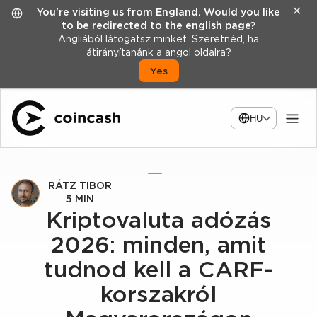
✕
You're visiting us from England. Would you like
to be redirected to the english page?
Angliából látogatsz minket. Szeretnéd, ha
átirányítanánk a angol oldalra?
Yes
HU
RÁTZ TIBOR
5 MIN
Kriptovaluta adózás
2026: minden, amit
tudnod kell a CARF-
korszakról