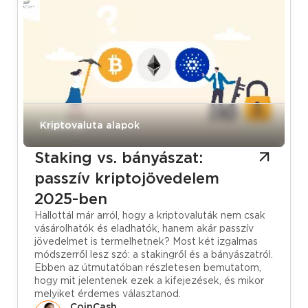
Tudástár
Kriptovaluta alapok
Staking vs. bányászat:
passzív kriptojövedelem
2025-ben
Hallottál már arról, hogy a kriptovaluták nem csak
vásárolhatók és eladhatók, hanem akár passzív
jövedelmet is termelhetnek? Most két izgalmas
módszerről lesz szó: a stakingről és a bányászatról.
Ebben az útmutatóban részletesen bemutatom,
hogy mit jelentenek ezek a kifejezések, és mikor
melyiket érdemes választanod.
CoinCash