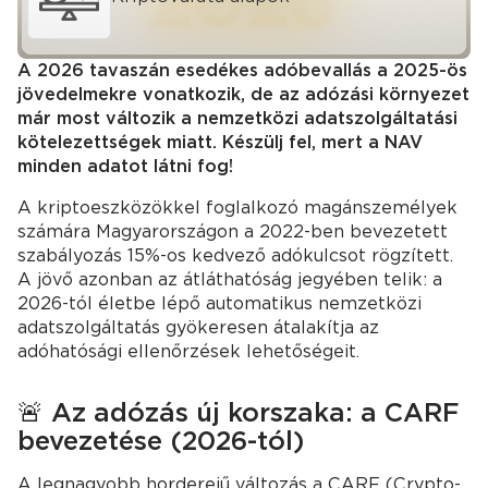
A 2026 tavaszán esedékes adóbevallás a 2025-ös
jövedelmekre vonatkozik, de az adózási környezet
már most változik a nemzetközi adatszolgáltatási
kötelezettségek miatt. Készülj fel, mert a NAV
minden adatot látni fog!
A kriptoeszközökkel foglalkozó magánszemélyek
számára Magyarországon a 2022-ben bevezetett
szabályozás 15%-os kedvező adókulcsot rögzített.
A jövő azonban az átláthatóság jegyében telik: a
2026-tól életbe lépő automatikus nemzetközi
adatszolgáltatás gyökeresen átalakítja az
adóhatósági ellenőrzések lehetőségeit.
🚨 Az adózás új korszaka: a CARF
bevezetése (2026-tól)
A legnagyobb horderejű változás a CARF (Crypto-