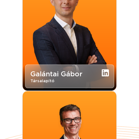
Galántai Gábor
Társalapító