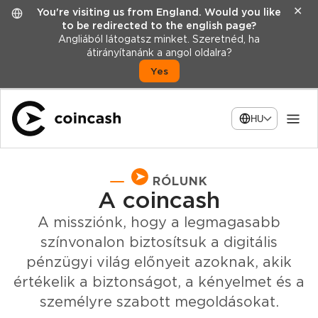
✕
You're visiting us from England. Would you like
to be redirected to the english page?
Angliából látogatsz minket. Szeretnéd, ha
átirányítanánk a angol oldalra?
Yes
HU
RÓLUNK
A coincash
A missziónk, hogy a legmagasabb
színvonalon biztosítsuk a digitális
pénzügyi világ előnyeit azoknak, akik
értékelik a biztonságot, a kényelmet és a
személyre szabott megoldásokat.