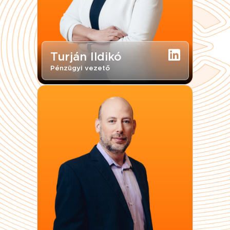
Turján Ildikó
Pénzügyi vezető