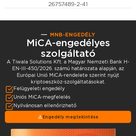
26757489-2-41
MNB-ENGEDÉLY
MiCA-engedélyes
szolgáltató
A Tiwala Solutions Kft. a Magyar Nemzeti Bank H-
EN-III-450/2026. számú határozata alapján, az
Európai Unió MiCA-rendelete szerint nyújt
kriptoeszköz-szolgáltatásokat.
Felügyeleti engedély
Uniós MiCA-megfelelés
Nyilvánosan ellenőrizhető
Engedély megtekintése