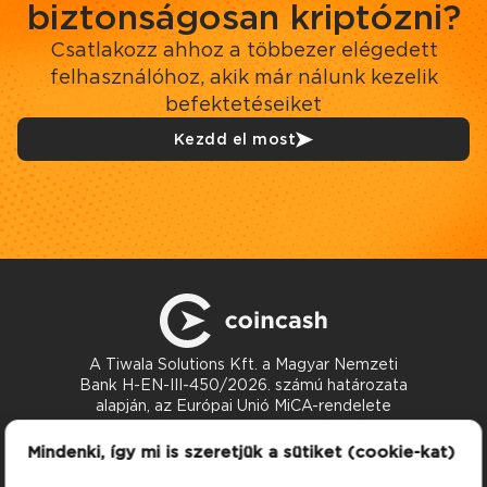
biztonságosan kriptózni?
Csatlakozz ahhoz a többezer elégedett
felhasználóhoz, akik már nálunk kezelik
befektetéseiket
Kezdd el most
A Tiwala Solutions Kft. a Magyar Nemzeti
Bank H-EN-III-450/2026. számú határozata
alapján, az Európai Unió MiCA-rendelete
szerint nyújt kriptoeszköz-szolgáltatásokat.
Kapcsolat
Mindenki, így mi is szeretjük a sütiket (cookie-kat)
support@coincash.eu