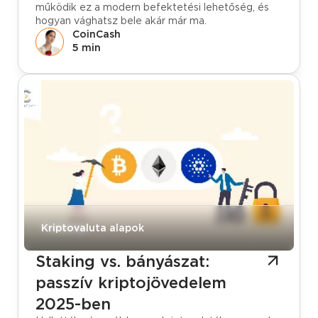
működik ez a modern befektetési lehetőség, és
hogyan vághatsz bele akár már ma.
CoinCash
5 min
Tudástár
Kriptovaluta alapok
Staking vs. bányászat:
passzív kriptojövedelem
2025-ben