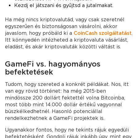
Kezdj el játszani és gyűjtsd a jutalmakat.
Ha még nincs kriptovalutád, vagy csak szeretnél
egyszerűen és biztonságosan vásárolni, akkor
javaslom, hogy próbáld ki a
CoinCash szolgáltatást
.
Itt könnyedén intézheted a kriptovaluta vásárlást,
eladást, és akár kriptovaluták közötti váltást is.
GameFi vs. hagyományos
befektetések
Tudom, hogy szereted a konkrét példákat. Nos, itt
van egy rövid történet: ha még 2015-ben
mindössze 200 dollárt fektettél volna Bitcoinba,
most több mint 14.000 dollár értékű vagyonnal
büszkélkedhetnél. Hasonló potenciállal
rendelkezhetnek a GameFi projektek is.
Ugyanakkor fontos, hogy ne tekints rájuk egyedüli
befektetésként. Gondolj rájuk inkább úgy, mint egy