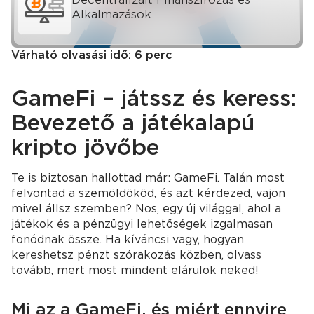
Decentralizált Finanszírozás és
Alkalmazások
Várható olvasási idő: 6 perc
GameFi – játssz és keress:
Bevezető a játékalapú
kripto jövőbe
Te is biztosan hallottad már: GameFi. Talán most
felvontad a szemöldököd, és azt kérdezed, vajon
mivel állsz szemben? Nos, egy új világgal, ahol a
játékok és a pénzügyi lehetőségek izgalmasan
fonódnak össze. Ha kíváncsi vagy, hogyan
kereshetsz pénzt szórakozás közben, olvass
tovább, mert most mindent elárulok neked!
Mi az a GameFi, és miért ennyire