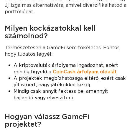
új, izgalmas alternatívára, amivel diverzifikálhatod a
portfóliódat.
Milyen kockázatokkal kell
számolnod?
Természetesen a GameFi sem tökéletes. Fontos,
hogy tudatos legyél:
A kriptovaluták árfolyama ingadozhat, ezért
mindig figyeld a
CoinCash árfolyam oldalát
.
A projektek megbízhatósága eltérő, ezért csak
jól ismert, nagy játékokkal kezdj.
Mindig csak annyit fektess be, amennyit
hajlandó vagy elveszíteni.
Hogyan válassz GameFi
projektet?