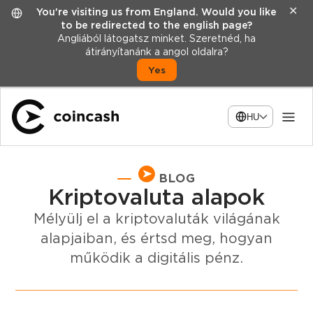
✕
You're visiting us from England. Would you like
to be redirected to the english page?
Angliából látogatsz minket. Szeretnéd, ha
átirányítanánk a angol oldalra?
Yes
HU
BLOG
Kriptovaluta alapok
Mélyülj el a kriptovaluták világának
alapjaiban, és értsd meg, hogyan
működik a digitális pénz.