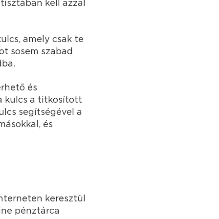
tisztában kell azzal
kulcs, amely csak te
lcsot sosem szabad
dba.
érhető és
kulcs a titkosított
ulcs segítségével a
másokkal, és
nterneten keresztül
line pénztárca