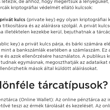
 létezik, de ahhoz, hogy megértsük a lényegüket, 
rcák kriptográfiai védelmét ellátó kulcsok:
privát kulcs
(private key) egy olyan kriptográfiai 
a titkosításra és az aláírásra szolgál. A privát ku
a illetéktelen kezekbe kerül, bejuthatnak a tárcá
blic key) a privát kulcs párja, és bárki számára el
 mint a bankszámlák esetében a számlaszám. Ez a 
 és azok ellenőrzésére használatos. A publikus k
i tudnak egymásnak, megoszthatják az adataikat 
enőrizhetik mások által küldött aláírásokat.
lönféle tárcatípusok?
nztárca (Online Wallet): Az online pénztárca az i
etővé teszi az érmék tárolását és kezelését. Az on