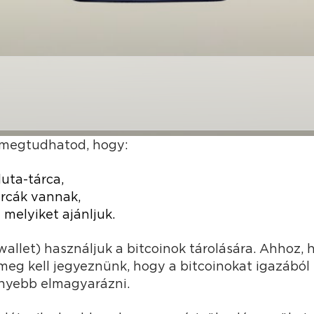
 megtudhatod, hogy:
luta-tárca,
árcák vannak,
 melyiket ajánljuk.
wallet) használjuk a bitcoinok tárolására. Ahhoz, 
eg kell jegyeznünk, hogy a bitcoinokat igazából 
nnyebb elmagyarázni.