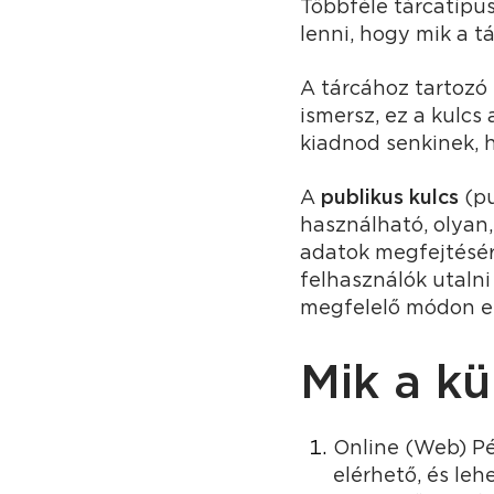
Többféle tárcatípus
lenni, hogy mik a tá
A tárcához tartozó
ismersz, ez a kulcs 
kiadnod senkinek, h
A
publikus kulcs
(pu
használható, olyan,
adatok megfejtésére
felhasználók utaln
megfelelő módon ell
Mik a kü
Online (Web) Pé
elérhető, és leh