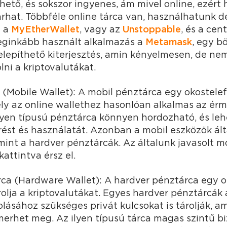
hető, és sokszor ingyenes, ám mivel online, ezért
árhat. Többféle online tárca van, használhatunk de
t a
MyEtherWallet
, vagy az
Unstoppable
, és a cen
 leginkább használt alkalmazás a
Metamask
, egy b
lepíthető kiterjesztés, amin kényelmesen, de n
olni a kriptovalutákat.
 (Mobile Wallet): A mobil pénztárca egy okostelef
ly az online wallethez hasonlóan alkalmas az érm
ilyen típusú pénztárca könnyen hordozható, és leh
rést és használatát. Azonban a mobil eszközök á
mint a hardver pénztárcák. Az általunk javasolt m
kattintva érsz el.
ca (Hardware Wallet): A hardver pénztárca egy oly
rolja a kriptovalutákat. Egyes hardver pénztárcák
lásához szükséges privát kulcsokat is tárolják, a
merhet meg. Az ilyen típusú tárca magas szintű bi