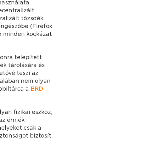
 használata
centralizált
tralizált tőzsdék
öngészőbe (Firefox
em minden kockázat
onra telepített
ék tárolására és
etővé teszi az
ltalában nem olyan
obiltárca a
BRD
an fizikai eszköz,
 az érmék
melyeket csak a
ztonságot biztosít,