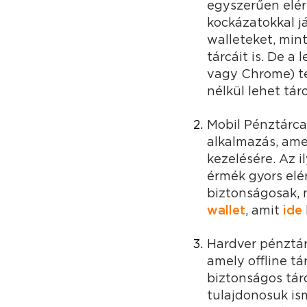
egyszerűen elér
kockázatokkal j
walleteket, min
tárcáit is. De a
vagy Chrome) te
nélkül lehet tár
Mobil Pénztárca
alkalmazás, ame
kezelésére. Az 
érmék gyors elé
biztonságosak, 
wallet
, amit
ide
Hardver pénztár
amely offline tá
biztonságos táro
tulajdonosuk is