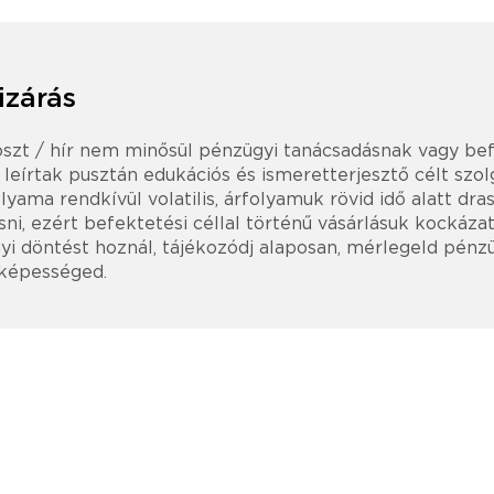
izárás
oszt / hír nem minősül pénzügyi tanácsadásnak vagy be
t leírtak pusztán edukációs és ismeretterjesztő célt szol
lyama rendkívül volatilis, árfolyamuk rövid idő alatt dr
ni, ezért befektetési céllal történű vásárlásuk kockázat
i döntést hoznál, tájékozódj alaposan, mérlegeld pénz
 képességed.