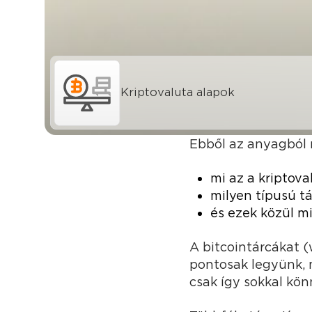
Kriptovaluta alapok
Ebből az anyagból
mi az a kriptova
milyen típusú t
és ezek közül mi
A bitcointárcákat (
pontosak legyünk, m
csak így sokkal kö