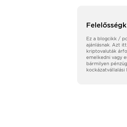
Felelősségk
Ez a blogcikk / p
ajánlásnak. Azt it
kriptovaluták árfo
emelkedni vagy es
bármilyen pénzügy
kockázatvállalási