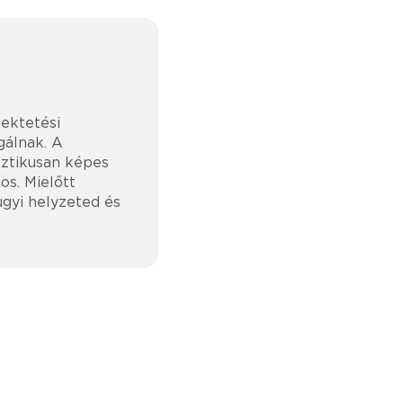
fektetési
gálnak. A
asztikusan képes
os. Mielőtt
ügyi helyzeted és