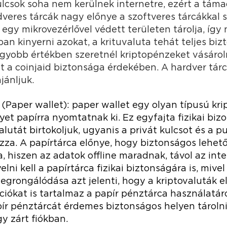
kulcsok soha nem kerülnek internetre, ezért a tá
dveres tárcák nagy előnye a szoftveres tárcákkal
 egy mikrovezérlővel védett területen tárolja, íg
an kinyerni azokat, a krituvaluta tehát teljes bi
yobb értékben szeretnél kriptopénzeket vásárol
t a coinjaid biztonsága érdekében. A hardver tár
ajánljuk.
(Paper wallet): paper wallet egy olyan típusú kri
et papírra nyomtatnak ki. Ez egyfajta fizikai bizo
alutát birtokoljuk, ugyanis a privát kulcsot és a p
zza. A papírtárca előnye, hogy biztonságos lehető
, hiszen az adatok offline maradnak, távol az inte
lni kell a papírtárca fizikai biztonságára is, mivel
egrongálódása azt jelenti, hogy a kriptovaluták e
iókat is tartalmaz a papír pénztárca használatáró
pír pénztárcát érdemes biztonságos helyen tárolni
y zárt fiókban.