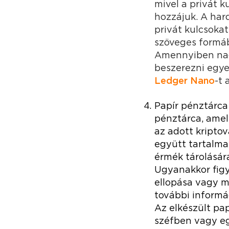
mivel a privát 
hozzájuk. A har
privát kulcsokat
szöveges formáb
Amennyiben nag
beszerezni egye
Ledger Nano
-t 
Papír pénztárca 
pénztárca, amely
az adott kriptov
együtt tartalma
érmék tárolására
Ugyanakkor figye
ellopása vagy m
további informác
Az elkészült pa
széfben vagy eg