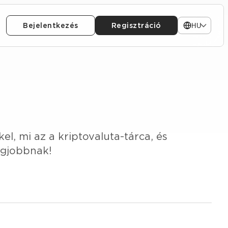
Bejelentkezés
Regisztráció
HU
kel, mi az a kriptovaluta-tárca, és
egjobbnak!