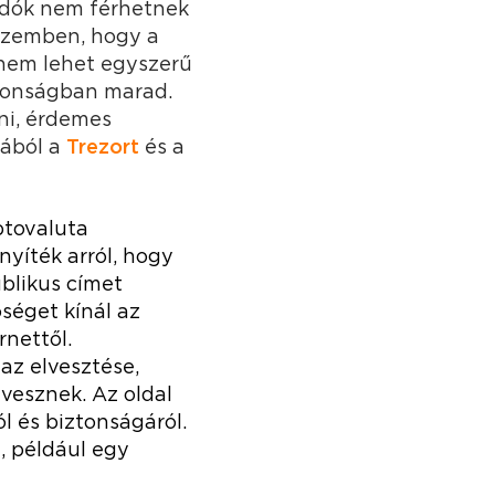
madók nem férhetnek
 szemben, hogy a
y nem lehet egyszerű
ztonságban marad.
ni, érdemes
cából a
Trezort
és a
ptovaluta
nyíték arról, hogy
ublikus címet
séget kínál az
rnettől.
 az elvesztése,
lvesznek. Az oldal
l és biztonságáról.
, például egy