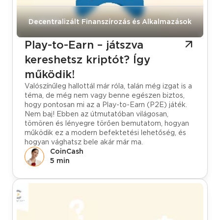
Tudástár
Decentralizált Finanszírozás és Alkalmazások
Play-to-Earn – játszva
kereshetsz kriptót? Így
működik!
Valószínűleg hallottál már róla, talán még izgat is a
téma, de még nem vagy benne egészen biztos,
hogy pontosan mi az a Play-to-Earn (P2E) játék.
Nem baj! Ebben az útmutatóban világosan,
tömören és lényegre törően bemutatom, hogyan
működik ez a modern befektetési lehetőség, és
hogyan vághatsz bele akár már ma.
CoinCash
5 min