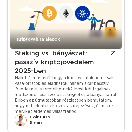
Tudástár
Kriptovaluta alapok
Staking vs. bányászat:
passzív kriptojövedelem
2025-ben
Hallottál már arról, hogy a kriptovaluták nem csak
vásárolhatók és eladhatók, hanem akár passzív
jövedelmet is termelhetnek? Most két izgalmas
módszerről lesz szó: a stakingről és a bányászatról.
Ebben az útmutatóban részletesen bemutatom,
hogy mit jelentenek ezek a kifejezések, és mikor
melyiket érdemes választanod.
CoinCash
5 min