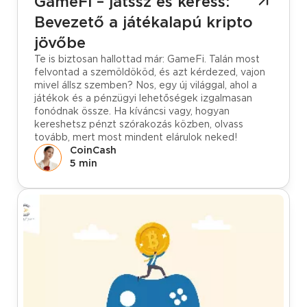
GameFi – játssz és keress:
Bevezető a játékalapú kripto
jövőbe
Te is biztosan hallottad már: GameFi. Talán most
felvontad a szemöldököd, és azt kérdezed, vajon
mivel állsz szemben? Nos, egy új világgal, ahol a
játékok és a pénzügyi lehetőségek izgalmasan
fonódnak össze. Ha kíváncsi vagy, hogyan
kereshetsz pénzt szórakozás közben, olvass
tovább, mert most mindent elárulok neked!
CoinCash
5 min