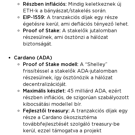
Részben inflációs:
Mindig keletkeznek új
ETH-k a bányászat/stakelés során.
EIP-1559:
A tranzakciós díjak egy része
égetésre kerül, ami deflációs tényező lehet.
Proof of Stake:
A stakelők jutalomban
részesülnek, ami ösztönzi a hálózat
biztonságát.
Cardano (ADA)
Proof of Stake modell:
A “Shelley”
frissítéssel a stakelők ADA-jutalomban
részesülnek, így ösztönözik a hálózat
decentralizációját.
Maximális készlet:
45 milliárd ADA, ezért
részben inflációs, de szigorúan szabályozott
kibocsátási modellel bír.
Fejlesztői treasury:
A tranzakciós díjak egy
része a Cardano ökoszisztéma
továbbfejlesztését szolgáló treasury-be
kerül, ezzel támogatva a projekt