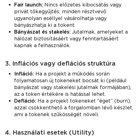
Fair launch:
Nincs előzetes kibocsátás vagy
privát tőkegyűjtés; minden résztvevő
ugyanolyan eséllyel vásárolhatja vagy
bányászhatja ki a tokent.
Bányászat és stakelés:
Jutalmak, amelyeket a
hálózat biztosításáért vagy fenntartásáért
kapnak a felhasználók.
3. Inflációs vagy deflációs struktúra
Infláció:
Ha a projekt a működés során
folyamatosan új tokeneket bocsát ki (például
bányászat vagy stakelési jutalmak formájában),
az a token értékére is hatással lehet.
Defláció:
Ha a projekt tokeneket “éget” (burn),
azzal csökkenthető a forgalomban lévő készlet,
ami a tokenek szűkösségét növeli.
4. Használati esetek (Utility)