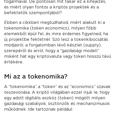
fogalmával. De pontosan mit takar ez a kifejezés,
és miért olyan fontos a kriptós projektek és a
befektetők szempontjából?
Ebben a cikkben megtudhatod, miért alakult ki a
tokenomika (token economics), milyen főbb
elemekből épül fel, és mire érdemes figyelned, ha
új projektbe fektetnél. Szó lesz a tokenkibocsátás
módjairól, a forgalomban lévő készlet (supply)
szerepéről és arról, hogy a “gazdasági modell”
miként hat egy kriptovaluta vagy token hosszú távú
értékére.
Mi az a tokenomika?
A “tokenomika” a “token” és az “economics” szavak
összevonása. A kriptó világában ezzel írjuk le, hogy
egy adott digitális eszköz (token) mögött milyen
gazdasági szabályok, ösztönzők és mechanizmusok
működnek. Ide tartoznak például: