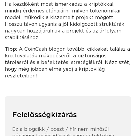
Ha kezdőként most ismerkedsz a kriptókkal,
mindig érdemes utánajárni, milyen tokenomikai
modell működik a kiszemelt projekt mögött.
Hosszú távon ugyanis a jól kidolgozott struktúrák
nagyban hozzájárulnak a projekt és az árfolyam
stabilitásához.
Tipp:
A CoinCash blogon további cikkeket találsz a
kriptovaluták működéséről, a biztonságos
tárolásról és a befektetési stratégiákról. Nézz szét,
hogy még jobban elmélyedj a kriptovilág
részleteiben!
Felelősségkizárás
Ez a blogcikk / poszt / hír nem minősül
pénzügyi tanácsadásnak vagy befektetési