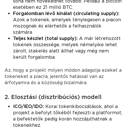
soha nem növekedhet tovább. Például a Bitcoin
esetében ez 21 millió BTC.
Forgalomban lévő kínálat (circulating supply):
Azok a tokenek, amelyek ténylegesen a piacon
mozognak és elérhetők a felhasználók
számára.
Teljes készlet (total supply):
A már létrehozott
tokenek összessége, melyek némelyike lehet
zárolt, stakelés alatt állhat vagy még nem
került forgalomba.
Az, hogy a projekt milyen módon adagolja ezeket a
tokeneket a piacra, jelentős hatással van az
árfolyamra és a közösség bizalmára.
2. Elosztási (disztribúciós) modell
ICO/IEO/IDO:
Korai tokenkibocsátások, ahol a
projekt a befolyt tőkéből fejleszti a platformot,
a befektetők pedig korán hozzájuthatnak a
tokenekhez.