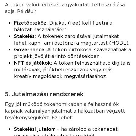
A token valódi értékét a gyakorlati felhasználása
adja. Például:
Fizetőeszköz:
Díjakat (fee) kell fizetni a
hálózat használatáért.
Stakelés:
A tokenek zárolásával jutalmakat
lehet kapni, ami ösztönzi a megtartást (HODL).
Governance:
A token birtokosai szavazhatnak a
projekt jövőjét érintő döntésekben.
NFT és játékok:
A token felhasználható digitális
műtárgyak, játékbeli eszközök vagy más
kreatív megoldások megvásárlásához.
5. Jutalmazási rendszerek
Egy jól működő tokenomikában a felhasználók
kapnak valamilyen jutalmat a hálózatban végzett
tevékenységükért. Ez lehet:
Stakelési jutalom
– ha zárolod a tokenedet,
részesülsz a hálózati jutalmakból.