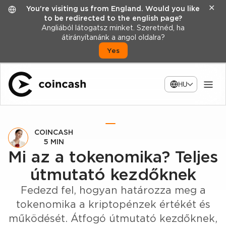
✕
You're visiting us from England. Would you like
to be redirected to the english page?
Angliából látogatsz minket. Szeretnéd, ha
átirányítanánk a angol oldalra?
Yes
HU
COINCASH
5 MIN
Mi az a tokenomika? Teljes
útmutató kezdőknek
Fedezd fel, hogyan határozza meg a
tokenomika a kriptopénzek értékét és
működését. Átfogó útmutató kezdőknek,