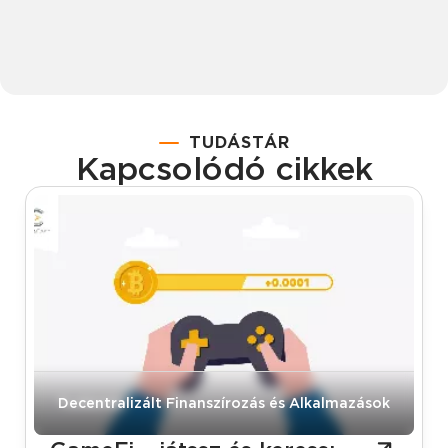
TUDÁSTÁR
Kapcsolódó cikkek
Tudástár
Decentralizált Finanszírozás és Alkalmazások