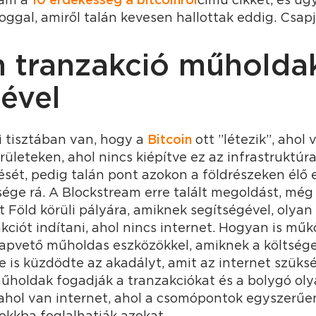
oggal, amiről talán kevesen hallottak eddig. Csapj
in tranzakció műholda
ével
 tisztában van, hogy a
Bitcoin
ott ”létezik”, ahol 
rületeken, ahol nincs kiépítve ez az infrastruktúra
ését, pedig talán pont azokon a földrészeken él
ége rá. A Blockstream erre talált megoldást, még
t Föld körüli pályára, amiknek segítségével, olyan 
kciót indítani, ahol nincs internet. Hogyan is mű
alapvető műholdas eszközökkel, amiknek a költsége
 le is küzdödte az akadályt, amit az internet szük
űholdak fogadják a tranzakciókat és a bolygó oly
 ahol van internet, ahol a csomópontok egyszerűe
lokkba foglalhatják azokat.