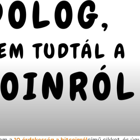
tam a
10 érdekesség a bitcoinról
című cikket, és ú