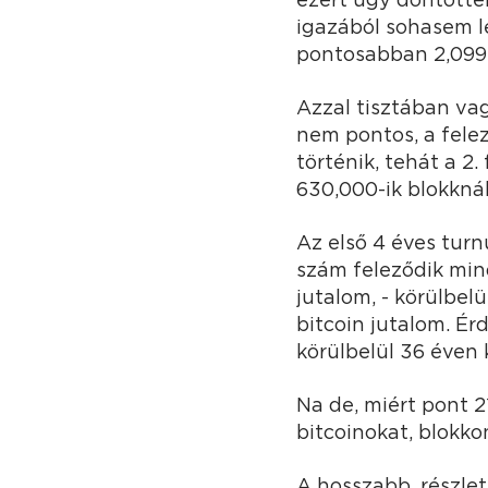
igazából sohasem le
pontosabban 2,099,
Azzal tisztában va
nem pontos, a felez
történik, tehát a 2
630,000-ik blokknál
Az első 4 éves turnu
szám feleződik mind
jutalom, - körülbel
bitcoin jutalom. É
körülbelül 36 éven 
Na de, miért pont 21
bitcoinokat, blokkon
A hosszabb, részle