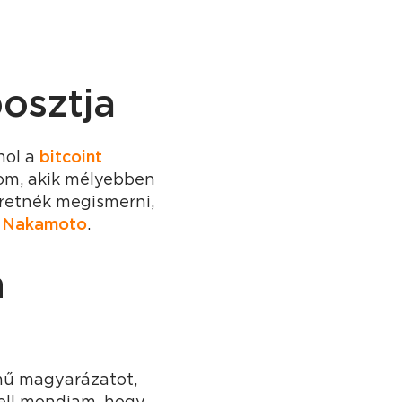
osztja
hol a
bitcoint
lom, akik mélyebben
eretnék megismerni,
i Nakamoto
.
n
lmű magyarázatot,
kell mondjam, hogy