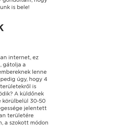
unk is bele!
k
van internet, ez
, gátolja a
ő embereknek lenne
 pedig úgy, hogy 4
területekről is
ködik? A küldőnek
 körülbelül 30-50
ségessége jelentett
an területére
n, a szokott módon