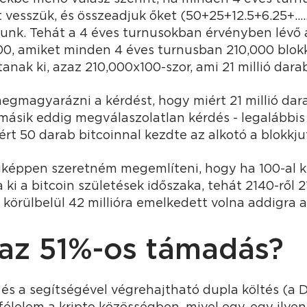
t vesszük, és összeadjuk őket (50+25+12.5+6.25+
unk. Tehát a 4 éves turnusokban érvényben lévő a
00, amiket minden 4 éves turnusban 210,000 blok
anak ki, azaz 210,000x100-szor, ami 21 millió darab
gmagyarázni a kérdést, hogy miért 21 millió darab
 másik eddig megválaszolatlan kérdés - legalábbis
rt 50 darab bitcoinnal kezdte az alkotó a blokkju
képpen szeretném megemlíteni, hogy ha 100-al k
 ki a bitcoin születések időszaka, tehát 2140-ről 21
, körülbelül 42 millióra emelkedett volna addigra 
 az 51%-os támadás?
és a segítségével végrehajtható dupla költés (a
 félelem a kripto közösségben, mivel egy-egy ilyen