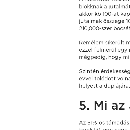
blokknak a jutalmá
akkor kb 100-at kap
jutalmak összege 1
210,000-szer bocsát
Remélem sikerült me
ezzel felmerül egy
mégpedig, hogy mié
Szintén érdekesség
évvel tolódott volna
helyett a duplájára
5. Mi az
Az 51%-os támadás 
térek ki), egy nagy