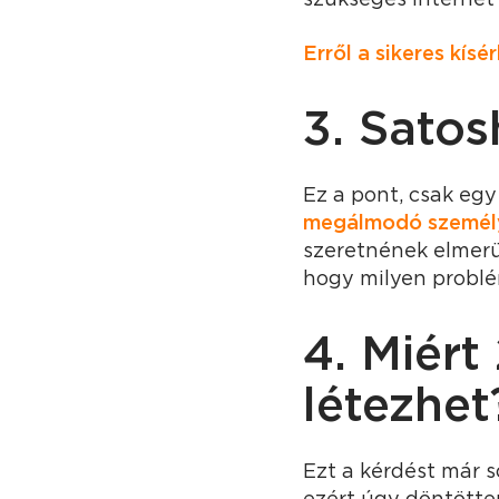
Erről a sikeres kísé
3. Sato
Ez a pont, csak egy
megálmodó személy
szeretnének elmerü
hogy milyen problém
4. Miért
létezhet
Ezt a kérdést már 
ezért úgy döntötte