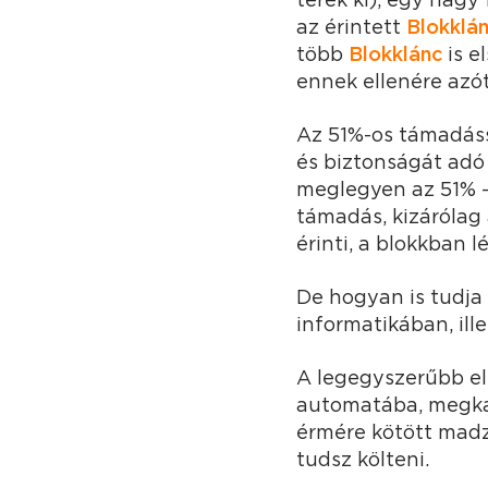
az érintett
Blokklá
több
Blokklánc
is e
ennek ellenére azó
Az 51%-os támadássa
és biztonságát adó
meglegyen az 51% -
támadás, kizárólag 
érinti, a blokkban 
De hogyan is tudja 
informatikában, ill
A legegyszerűbb el
automatába, megkap
érmére kötött madza
tudsz költeni.