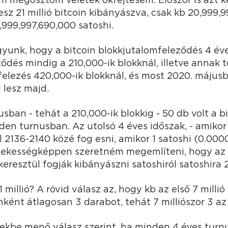
sz 21 millió bitcoin kibányászva, csak kb 20,999,9
999,997,690,000 satoshi.
gyunk, hogy a bitcoin blokkjutalomfeleződés 4 év
ődés mindig a 210,000-ik blokknál, illetve annak 
. felezés 420,000-ik blokknál, és most 2020. májusb
 lesz majd.
sban - tehát a 210,000-ik blokkig - 50 db volt a b
en turnusban. Az utolsó 4 éves időszak, - amikor
ül 2136-2140 közé fog esni, amikor 1 satoshi (0.000
rdekességképpen szeretném megemlíteni, hogy az u
keresztül fogják kibányászni satoshiról satoshira 
 millió? A rövid válasz az, hogy kb az első 7 millió
ként átlagosan 3 darabot, tehát 7 milliószor 3 az 2
tekbe menő válasz szerint, ha minden 4 éves turn