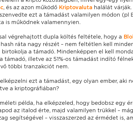
nc
, és az azon működő
Kriptovaluta
halálát várják
lszenvedte ezt a támadást valamilyen módon (pl 
ta is működnek valamennyien.
l végrehajtott dupla költés feltétele, hogy a
Blo
 hash ráta nagy részét – nem feltétlen kell minde
 birtokolja a támadó. Mindenképpen el kell monda
a támadó, illetve az 51%-os támadást indító félnek
lévő többi tranzakciót nem.
elképzelni ezt a támadást, egy olyan ember, aki n
etve a kriptográfiában?
méleti példa, ha elképzeled, hogy bedobsz egy é
od az italod érte, majd valamilyen trükkel – má
g segítségével – visszaszerzed az érmédet is, ami