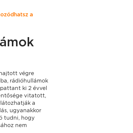
kozódhatsz a
llámok
hajtott végre
-ba, rádióhullámok
pattant ki 2 évvel
entősége vitatott,
látozhatják a
dás, ugyanakkor
ó tudni, hogy
ásához nem