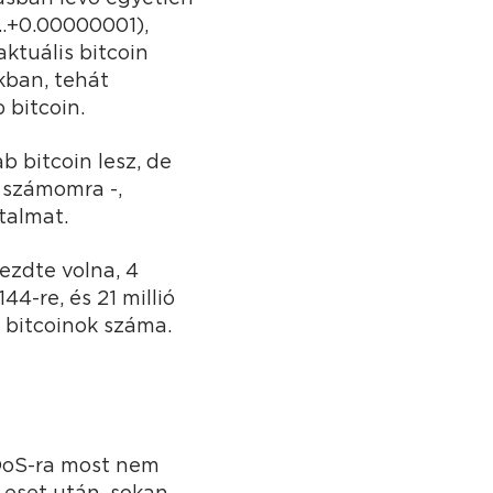
……+0.00000001),
ktuális bitcoin
kban, tehát
 bitcoin.
 bitcoin lesz, de
 számomra -,
talmat.
ezdte volna, 4
44-re, és 21 millió
a bitcoinok száma.
 DoS-ra most nem
 eset után, sokan