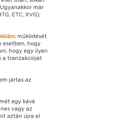
. Ugyanakkor már
BTG, ETC, XVG),
kklánc
működését
n esetben, hogy
ni, hogy egy ilyen
 a tranzakcióját
em jártas az
rmét egy kávé
gnes vagy az
t aztán újra el