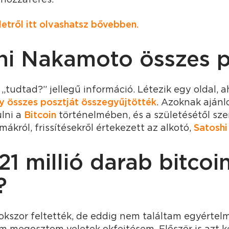
rletről itt olvashatsz bővebben.
shi Nakamoto összes p
 „tudtad?” jellegű információ. Létezik egy oldal, a
 összes posztját összegyűjtötték
. Azoknak aján
lni a
Bitcoin
történelmében, és a születésétől sz
ákról, frissítésekről értekezett az alkotó,
Satosh
 21 millió darab bitcoi
?
sokszor feltették, de eddig nem találtam egyérte
m megosztom veletek okfejtésem. Először is azt 