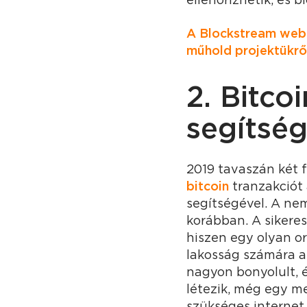
A Blockstream webo
műhold projektükről
2. Bitco
segítség
2019 tavaszán két f
bitcoin
tranzakciót 
segítségével. A ne
korábban. A sikeres
hiszen egy olyan o
lakosság számára a
nagyon bonyolult, é
létezik, még egy m
szükséges internet