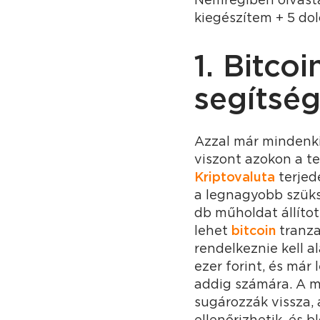
kiegészítem + 5 dol
1. Bitco
segítség
Azzal már mindenki
viszont azokon a te
Kriptovaluta
terjed
a legnagyobb szüks
db műholdat állítot
lehet
bitcoin
tranza
rendelkeznie kell 
ezer forint, és már
addig számára. A m
sugározzák vissza,
ellenőrizhetik, és b