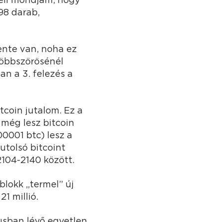
98 darab,
ente van, noha ez
többszörösénél
an a 3. felezés a
itcoin jutalom. Ez a
 még lesz bitcoin
00001 btc) lesz a
tolsó bitcoint
2104-2140 között.
 blokk „termel” új
1 millió.
usban lévő egyetlen