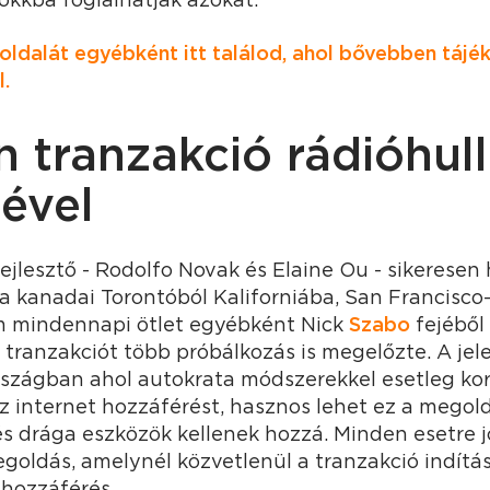
ldalát egyébként itt találod, ahol bővebben tájé
.
in tranzakció rádióhu
ével
ejlesztő - Rodolfo Novak és Elaine Ou - sikeresen 
a kanadai Torontóból Kaliforniába, San Francisco
m mindennapi ötlet egyébként Nick
Szabo
fejéből 
 tranzakciót több próbálkozás is megelőzte. A jel
rszágban ahol autokrata módszerekkel esetleg kor
z internet hozzáférést, hasznos lehet ez a megol
s drága eszközök kellenek hozzá. Minden esetre j
egoldás, amelynél közvetlenül a tranzakció indít
 hozzáférés.