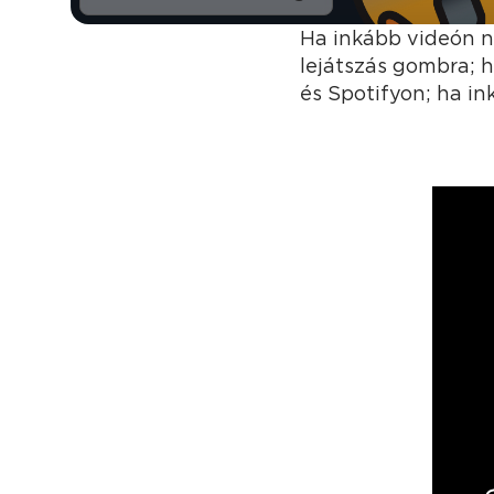
Ha inkább videón n
lejátszás gombra; 
és Spotifyon; ha in