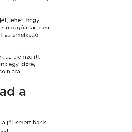
ét, lehet, hogy
apos mozgóátlag nem
ert az emelkedő
, az elemző itt
nk egy időre,
coin ára.
ad a
a jól ismert bank,
tcoin