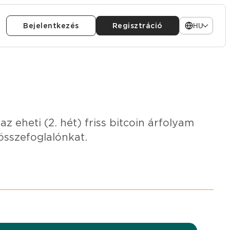
Bejelentkezés
Regisztráció
HU
 az eheti (2. hét) friss bitcoin árfolyam
összefoglalónkat.