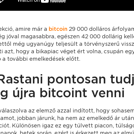
ekció, amire már a
bitcoin
29 000 dolláros árfolya
ég jóval magasabbra, egészen 42 000 dollárig kel
ettől még ugyanúgy teljesült a törvényszerű viss
i azt, hogy a bikapiac véget ért volna, csupán e
ó a további emelkedések előtt.
Rastani pontosan tud
g újra bitcoint venni
 válaszolva az elemző azzal indított, hogy sohas
lyamot, jobban járunk, ha nem az emelkedő ár ut
iót. Különösen igaz ez egy túlvett piacon, túlság
napok, hetek során, ezért is érkezett meg az elmú