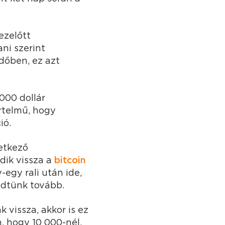
ezelőtt
ni szerint
időben, ez azt
 000 dollár
rtelmű, hogy
ió.
vetkező
dik vissza a
bitcoin
-egy rali után ide,
edtünk tovább.
 vissza, akkor is ez
m, hogy 10 000-nél,