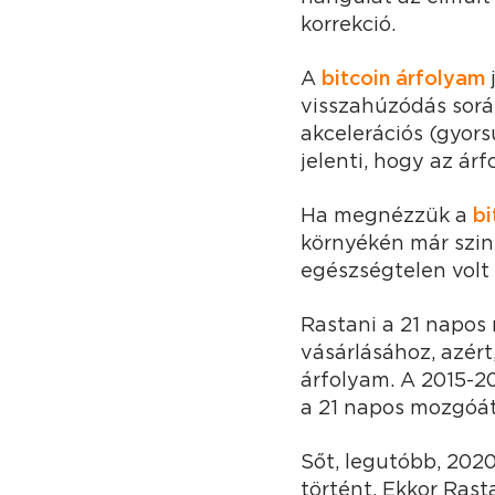
korrekció.
A
bitcoin árfolyam
j
visszahúzódás során
akcelerációs (gyors
jelenti, hogy az ár
Ha megnézzük a
bi
környékén már szin
egészségtelen volt a
Rastani a 21 napos 
vásárlásához, azért
árfolyam. A 2015-20
a 21 napos mozgóát
Sőt, legutóbb, 2020
történt. Ekkor Rast