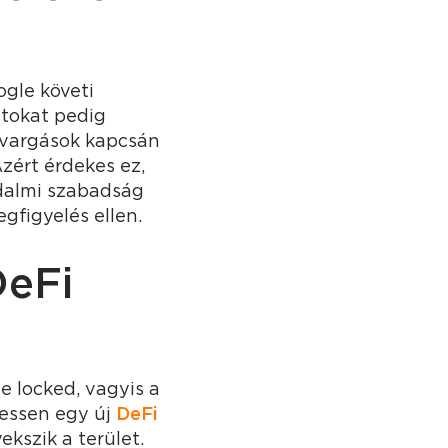
ogle követi
atokat pedig
avargások kapcsán
zért érdekes ez,
adalmi szabadság
egfigyelés ellen.
DeFi
ue locked, vagyis a
essen egy új
DeFi
ekszik a terület.