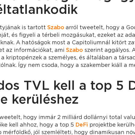
ltatlankodik
tyjának is tartott
Szabo
arról tweetelt, hogy a Go
nját, és figyeli a térbeli mozgásukat, ezeket az ad
knak. A hatóságok most a Capitoliumnál kitört z
et az információkat, ami
Szabo
szerint aggályos. A
 a kriptopénzek a személyes, és általában a társ
 szólnak. Így nem csoda, hogy a szakember kiáll a m
rdos TVL kell a top 5 
e kerüléshez
weetelt, hogy immár 2 milliárd dollárnyi total val
ke kell ahhoz, hogy a top 5
DeFi
projektbe kerülh
p mérföldkő, jól szemlélteti, hogy dinamikusan növ