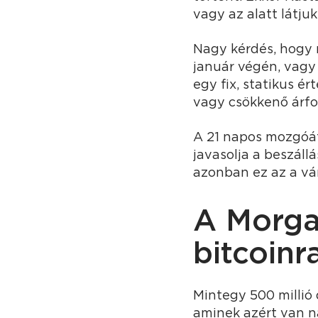
vagy az alatt látju
Nagy kérdés, hogy m
január végén, vagy
egy fix, statikus é
vagy csökkenő árfo
A 21 napos mozgóátl
javasolja a beszál
azonban ez az a várh
A Morga
bitcoinr
Mintegy 500 millió 
aminek azért van na