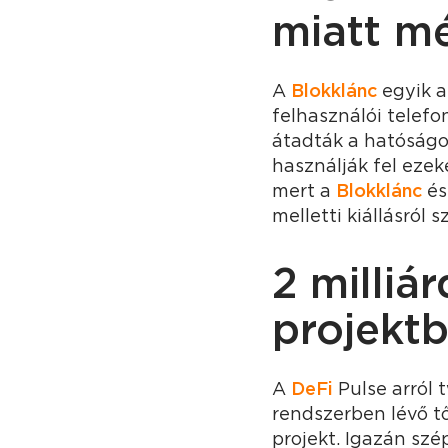
miatt mé
A
Blokklánc
egyik a
felhasználói telefo
átadták a hatóságo
használják fel ezek
mert a
Blokklánc
és
melletti kiállásról
2 milliá
projektb
A
DeFi
Pulse arról t
rendszerben lévő tő
projekt. Igazán szé