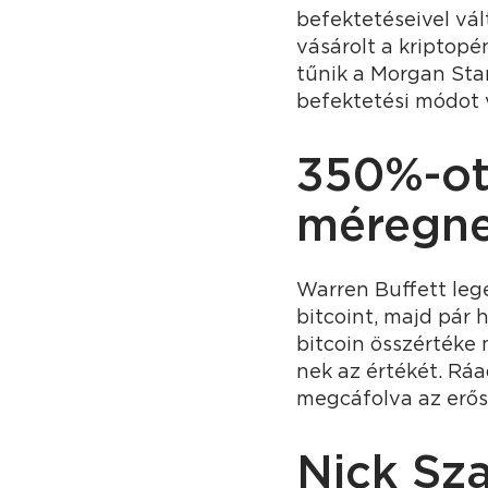
befektetéseivel vál
vásárolt a kriptopé
tűnik a Morgan Stan
befektetési módot 
350%-ot
méregnek
Warren Buffett le
bitcoint, majd pár
bitcoin összértéke
nek az értékét. Ráa
megcáfolva az erős 
Nick Sz