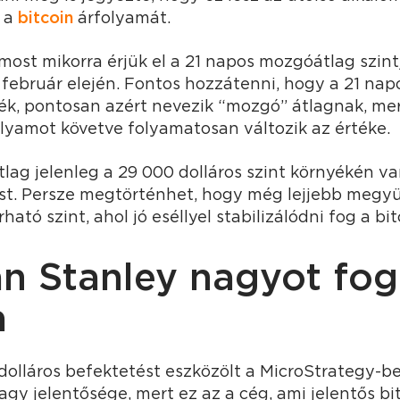
k a
bitcoin
árfolyamát.
ost mikorra érjük el a 21 napos mozgóátlag szintj
 február elején. Fontos hozzátenni, hogy a 21 n
rték, pontosan azért nevezik “mozgó” átlagnak, m
lyamot követve folyamatosan változik az értéke.
ag jelenleg a 29 000 dolláros szint környékén van
lást. Persze megtörténhet, hogy még lejjebb megyü
ató szint, ahol jó eséllyel stabilizálódni fog a bit
n Stanley nagyot fog
a
dolláros befektetést eszközölt a MicroStrategy-be 
gy jelentősége, mert ez az a cég, ami jelentős bi