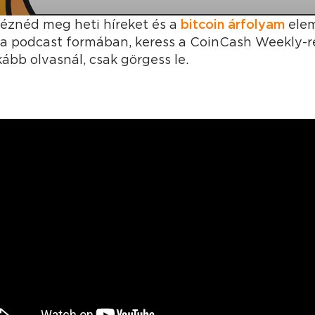
éznéd meg heti híreket és a
bitcoin árfolyam
elem
ha podcast formában, keress a CoinCash Weekly-
kább olvasnál, csak görgess le.