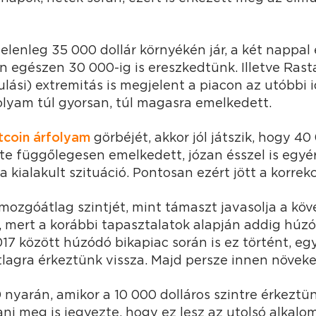
elenleg 35 000 dollár környékén jár, a két nappal 
 egészen 30 000-ig is ereszkedtünk. Illetve Rasta
ulási) extremitás is megjelent a piacon az utóbbi 
folyam túl gyorsan, túl magasra emelkedett.
tcoin árfolyam
görbéjét, akkor jól játszik, hogy 40
te függőlegesen emelkedett, józan ésszel is egyé
 kialakult szituáció. Pontosan ezért jött a korrekc
mozgóátlag szintjét, mint támaszt javasolja a kö
, mert a korábbi tapasztalatok alapján addig húzó
17 között húzódó bikapiac során is ez történt, egy
lagra érkeztünk vissza. Majd persze innen növek
 nyarán, amikor a 10 000 dolláros szintre érkeztünk
ani meg is jegyezte, hogy ez lesz az utolsó alkalo