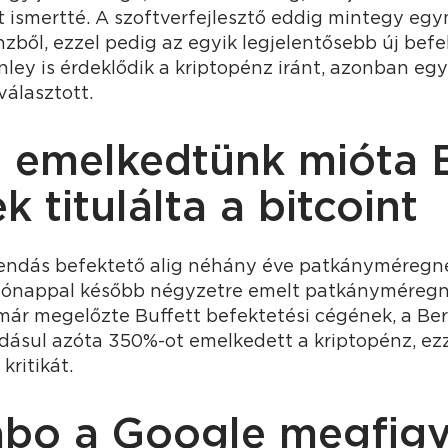
t ismertté. A szoftverfejlesztő eddig mintegy egym
nzből, ezzel pedig az egyik legjelentősebb új befe
ley is érdeklődik a kriptopénz iránt, azonban eg
választott.
 emelkedtünk mióta B
 titulálta a bitcoint
gendás befektető alig néhány éve patkányméregn
 hónappal később négyzetre emelt patkányméregn
 már megelőzte Buffett befektetési cégének, a Be
dásul azóta 350%-ot emelkedett a kriptopénz, ezz
kritikát.
abo a Google megfigy