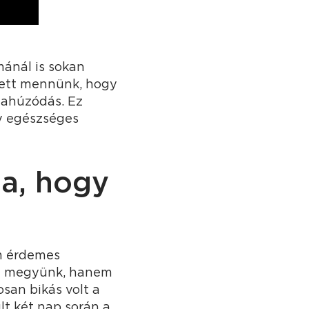
mánál is sokan
lett mennünk, hogy
zahúzódás. Ez
gy egészséges
ja, hogy
em érdemes
án megyünk, hanem
osan bikás volt a
lt két nap során a