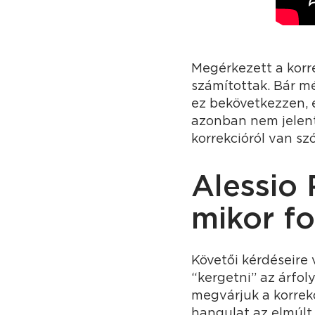
Megérkezett a korr
számítottak. Bár m
ez bekövetkezzen, 
azonban nem jelent
korrekcióról van sz
Alessio 
mikor fo
Követői kérdéseire
“kergetni” az árfo
megvárjuk a korrekc
hangulat az elmúlt 