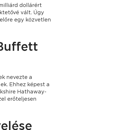
illiárd dollárért
ktetővé vált. Úgy
yelőre egy közvetlen
uffett
ek nevezte a
ek. Ehhez képest a
rkshire Hathaway-
el erőteljesen
elése