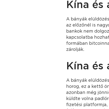
Kína és 
A bányák elüldözés
az előzőnél is nagy
bankok nem dolgoz
kapcsolatba hozhat
formában bitcoinna
zárolják.
Kína és 
A bányák elüldözése
horog, ez a kettő 
azonban még jönnie 
küldte volna padlór
fizetési platformja