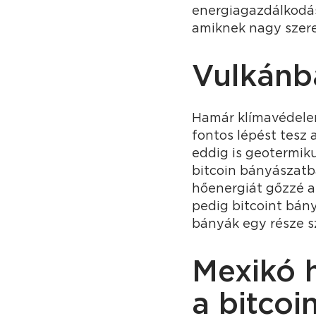
energiagazdálkodás
amiknek nagy szer
Vulkánb
Hamár klímavédelem
fontos lépést tesz 
eddig is geotermik
bitcoin bányászatb
hőenergiát gőzzé al
pedig bitcoint bán
bányák egy része sz
Mexikó 
a bitcoi