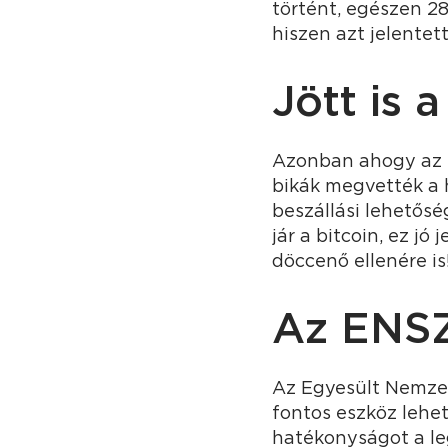
történt, egészen 28
hiszen azt jelentet
Jött is 
Azonban ahogy az le
bikák megvették a h
beszállási lehetősé
jár a bitcoin, ez j
döccenő ellenére is
Az ENSZ
Az Egyesült Nemzet
fontos eszköz lehet
hatékonyságot a le