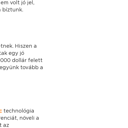
m volt jó jel,
 bíztunk.
etnek. Hiszen a
tak egy jó
000 dollár felett
 megyünk tovább a
c
technológia
enciát, növeli a
t az