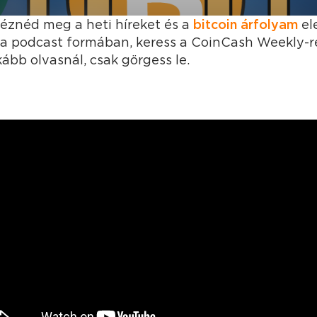
éznéd meg a heti híreket és a
bitcoin árfolyam
el
ha podcast formában, keress a CoinCash Weekly-
kább olvasnál, csak görgess le.