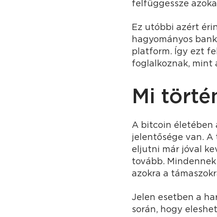
felfüggessze azoka
Ez utóbbi azért ér
hagyományos banki 
platform. Így ezt f
foglalkoznak, mint 
Mi törté
A bitcoin életében
jelentősége van. A
eljutni már jóval k
tovább. Mindennek t
azokra a támaszokra
Jelen esetben a har
során, hogy eleshet