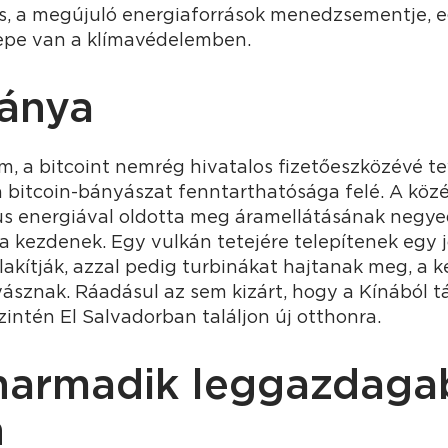
, a megújuló energiaforrások menedzsementje, e
epe van a klímavédelemben.
ánya
, a bitcoint nemrég hivatalos fizetőeszközévé te
a bitcoin-bányászat fenntarthatósága felé. A köz
us energiával oldotta meg áramellátásának negy
a kezdenek. Egy vulkán tetejére telepítenek egy j
akítják, azzal pedig turbinákat hajtanak meg, a 
yásznak. Ráadásul az sem kizárt, hogy a Kínából t
intén El Salvadorban találjon új otthonra.
harmadik leggazdagab
n