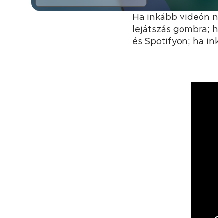
Ha inkább videón n
lejátszás gombra; 
és Spotifyon; ha in