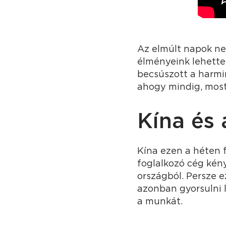
Az elmúlt napok n
élményeink lehette
becsúszott a harmin
ahogy mindig, most i
Kína és 
Kína ezen a héten 
foglalkozó cég kény
országból. Persze e
azonban gyorsulni l
a munkát.