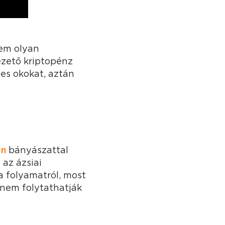
em olyan
ezető kriptopénz
ges okokat, aztán
in
bányászattal
 az ázsiai
a folyamatról, most
 nem folytathatják