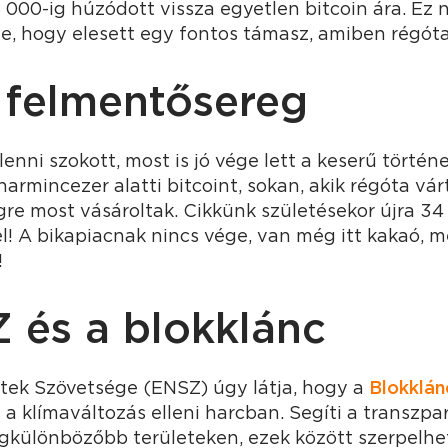
 000-ig húzódott vissza egyetlen bitcoin ára. Ez ne
te, hogy elesett egy fontos támasz, amiben régóta
a felmentősereg
nni szokott, most is jó vége lett a keserű történ
armincezer alatti bitcoint, sokan, akik régóta vár
gre most vásároltak. Cikkünk születésekor újra 34 
ó jel! A bikapiacnak nincs vége, van még itt kakaó,
!
 és a blokklánc
ek Szövetsége (ENSZ) úgy látja, hogy a
Blokklán
 a klímaváltozás elleni harcban. Segíti a transzpar
gkülönbözőbb területeken, ezek között szerpelhe