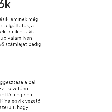
ók
másik, aminek még
 szolgáltatók, a
k, amik és akik
tup valamilyen
vő számláját pedig
üggesztése a bal
Ezt követően
ő kettő még nem
 Kína egyik vezető
szerült, hogy