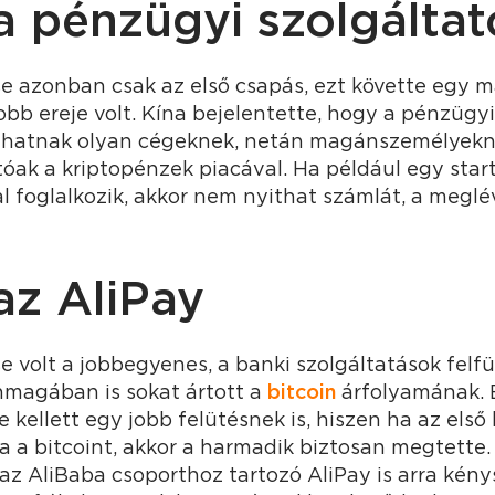
a pénzügyi szolgáltat
e azonban csak az első csapás, ezt követte egy 
obb ereje volt. Kína bejelentette, hogy a pénzügyi
hatnak olyan cégeknek, netán magánszemélyekne
óak a kriptopénzek piacával. Ha például egy star
l foglalkozik, akkor nem nyithat számlát, a meglé
az AliPay
 volt a jobbegyenes, a banki szolgáltatások felf
önmagában is sokat ártott a
bitcoin
árfolyamának. 
kellett egy jobb felütésnek is, hiszen ha az els
a a bitcoint, akkor a harmadik biztosan megtette.
, az AliBaba csoporthoz tartozó AliPay is arra kény