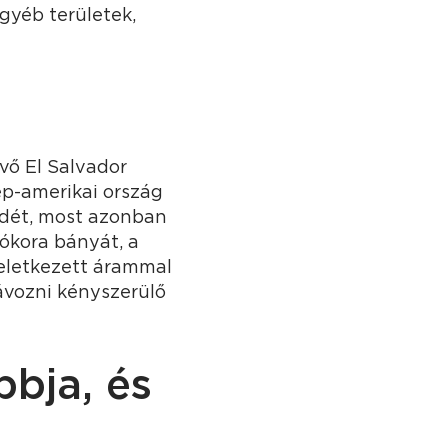
gyéb területek,
vő El Salvador
ép-amerikai ország
edét, most azonban
ókora bányát, a
keletkezett árammal
ávozni kényszerülő
bja, és