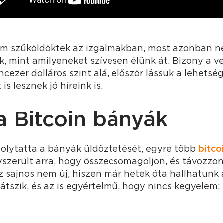
em szűköldöktek az izgalmakban, most azonban n
k, mint amilyeneket szívesen élünk át. Bizony a v
cezer dolláros szint alá, először lássuk a lehetsé
s lesznek jó híreink is.
a Bitcoin bányák
folytatta a bányák üldöztetését, egyre több
bitco
szerült arra, hogy összecsomagoljon, és távozzon
z sajnos nem új, hiszen már hetek óta hallhatunk 
átszik, és az is egyértelmű, hogy nincs kegyelem: