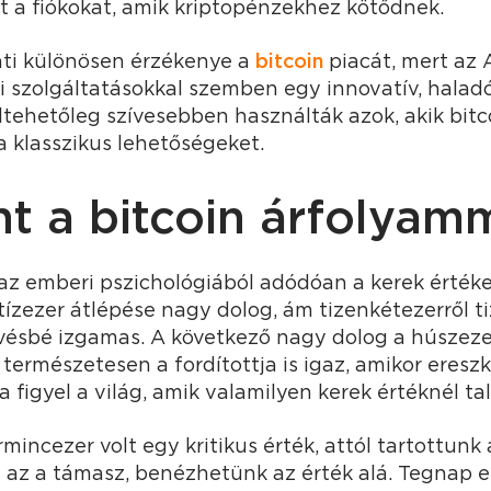
t a fiókokat, amik kriptopénzekhez kötődnek.
inti különösen érzékenye a
bitcoin
piacát, mert az 
szolgáltatásokkal szemben egy innovatív, halad
eltehetőleg szívesebben használták azok, akik bitc
a klasszikus lehetőségeket.
nt a bitcoin árfolyam
 az emberi pszichológiából adódóan a kerek érté
 tízezer átlépése nagy dolog, ám tizenkétezerről 
evésbé izgamas. A következő nagy dolog a húszezer
ermészetesen a fordítottja is igaz, amikor eresz
 figyel a világ, amik valamilyen kerek értéknél ta
mincezer volt egy kritikus érték, attól tartottunk
 az a támasz, benézhetünk az érték alá. Tegnap e