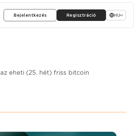
Bejelentkezés
Regisztráció
HU
az eheti (25. hét) friss bitcoin