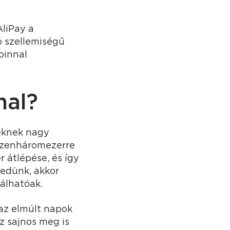
AliPay a
ó szellemiségű
oinnal
mal?
keknek nagy
tizenháromezerre
 átlépése, és így
kedünk, akkor
lálhatóak.
 az elmúlt napok
z sajnos meg is