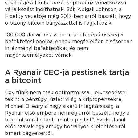
segítségével különböző, kriptopénz vonatkozású
vállalkozást indíthatnak. Sőt, Abigail Johnson, a
Fidelity vezetője még 2017-ben arról beszélt, hogy
ő bizony bitcoin bányászattal is foglalkozik.
100 000 dollár lesz a minimum belépő összeg a
befektetési poolba, ennek megfelelően elsősorban
intézményi befektetőket, és nem
magánszemélyeket várnak.
A Ryanair CEO-ja pestisnek tartja
a bitcoint
Úgy tűnik nem csak optimizmussal, lelkesedéssel
tekint a pénzügyi, üzleti világ a kriptopénzekre,
Michael O’leary, a nagy sikerű ír légitársaság, a
Ryanair első embere nemrég arról beszélt, hogy a
bitcoint kerülni kell, “mint a pestist”. Szokatlanul
erős szavak egy amúgy botrányos kijelentéseiről
ismert cégvezértől.