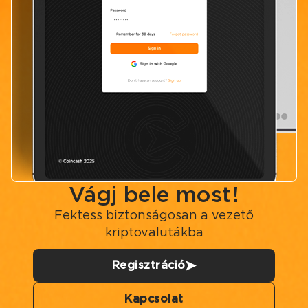
Vágj bele most!
Fektess biztonságosan a vezető
kriptovalutákba
Regisztráció
Kapcsolat