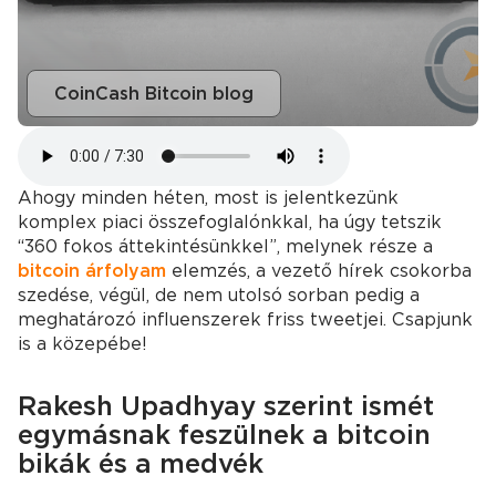
CoinCash Bitcoin blog
Ahogy minden héten, most is jelentkezünk
komplex piaci összefoglalónkkal, ha úgy tetszik
“360 fokos áttekintésünkkel”, melynek része a
bitcoin árfolyam
elemzés, a vezető hírek csokorba
szedése, végül, de nem utolsó sorban pedig a
meghatározó influenszerek friss tweetjei. Csapjunk
is a közepébe!
Rakesh Upadhyay szerint ismét
egymásnak feszülnek a bitcoin
bikák és a medvék