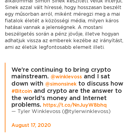
alkalommal Simon Sinek készített velük interjút.
Sinek azzal vált híressé, hogy hosszasan beszélt
egy műsorban arról, miként méregzi meg a mai
fiatalok életét a közösségi média, milyen káros
hatásai vannak a jelenségnek. A mostani
beszélgetés során a pénz jövője, illetve hogyan
adhatjuk vissza az emberek kezébe az irányítást,
ami az életük legfontosabb elemeit illeti.
We're continuing to bring crypto
mainstream.
and I sat
@winklevoss
down with
to discuss how
@simonsinek
and crypto are the answer to
#Bitcoin
the world's money and Internet
problems.
https://t.co/NnJuyW8bhq
— Tyler Winklevoss (@tylerwinklevoss)
August 17, 2020