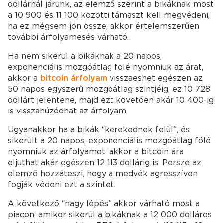
dollárnál járunk, az elemző szerint a bikáknak most
a 10 900 és 11 100 közötti támaszt kell megvédeni,
ha ez mégsem jön össze, akkor értelemszerűen
további árfolyamesés várható.
Ha nem sikerül a bikáknak a 20 napos,
exponenciális mozgóátlag fölé nyomniuk az árat,
akkor a
bitcoin árfolyam
visszaeshet egészen az
50 napos egyszerű mozgóátlag szintjéig, ez 10 728
dollárt jelentene, majd ezt követően akár 10 400-ig
is visszahúzódhat az árfolyam.
Ugyanakkor ha a bikák “kerekednek felül”, és
sikerült a 20 napos, exponenciális mozgóátlag fölé
nyomniuk az árfolyamot, akkor a bitcoin ára
eljuthat akár egészen 12 113 dollárig is. Persze az
elemző hozzáteszi, hogy a medvék agresszíven
fogják védeni ezt a szintet.
A következő “nagy lépés” akkor várható most a
piacon, amikor sikerül a bikáknak a 12 000 dolláros