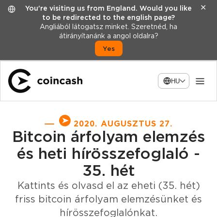
✕
You're visiting us from England. Would you like
to be redirected to the english page?
Angliából látogatsz minket. Szeretnéd, ha
átirányítanánk a angol oldalra?
Yes
HU
2020. AUGUSZTUS 27.
Bitcoin árfolyam elemzés
és heti hírösszefoglaló -
35. hét
Kattints és olvasd el az eheti (35. hét)
friss bitcoin árfolyam elemzésünket és
hírösszefoglalónkat.