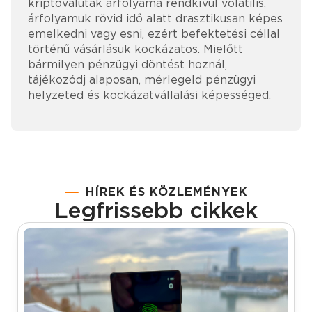
kriptovaluták árfolyama rendkívül volatilis,
árfolyamuk rövid idő alatt drasztikusan képes
emelkedni vagy esni, ezért befektetési céllal
történű vásárlásuk kockázatos. Mielőtt
bármilyen pénzügyi döntést hoznál,
tájékozódj alaposan, mérlegeld pénzügyi
helyzeted és kockázatvállalási képességed.
HÍREK ÉS KÖZLEMÉNYEK
Legfrissebb cikkek