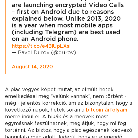
are launching encrypted Video Calls
– first on Android due to reasons
explained below. Unlike 2013, 2020
is a year when most mobile apps
(including Telegram) are best used
on an Android phone.
https://t.co/e4BlUpLXsi
— Pavel Durov (@durov)
August 14, 2020
A piac vegyes képet mutat, az elmúlt hetek
emelkedései még “velünk vannak”, nem történt -
még - jelentős korrekció, ám az bizonytalan, hogy a
következő napok, hetek során a
bitcoin árfolyam
merre indul el. A bikák és a medvék most
egymásnak feszülhetnek, meglátjuk, hogy mi fog
történni. Az biztos, hogy a piac egészének kedvező
hangulata még adott, kiderül, hogy ez elegendő