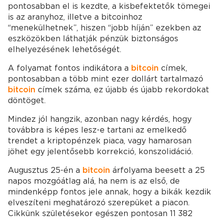
pontosabban el is kezdte, a kisbefektetők tömegei
is az aranyhoz, illetve a bitcoinhoz
“menekülhetnek”, hiszen “jobb híján” ezekben az
eszközökben láthatják pénzük biztonságos
elhelyezésének lehetőségét.
A folyamat fontos indikátora a
bitcoin
címek,
pontosabban a több mint ezer dollárt tartalmazó
bitcoin
címek száma, ez újabb és újabb rekordokat
döntöget.
Mindez jól hangzik, azonban nagy kérdés, hogy
továbbra is képes lesz-e tartani az emelkedő
trendet a kriptopénzek piaca, vagy hamarosan
jöhet egy jelentősebb korrekció, konszolidáció.
Augusztus 25-én a
bitcoin
árfolyama beesett a 25
napos mozgóátlag alá, ha nem is az első, de
mindenképp fontos jele annak, hogy a bikák kezdik
elveszíteni meghatározó szerepüket a piacon.
Cikkünk születésekor egészen pontosan 11 382