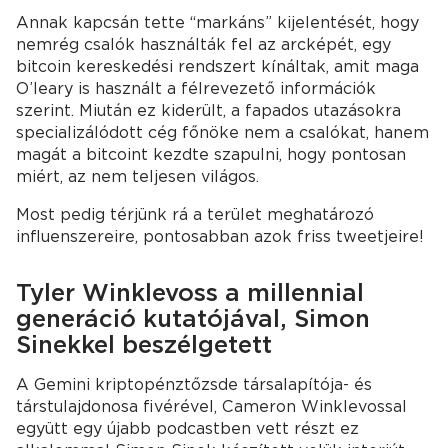
Annak kapcsán tette “markáns” kijelentését, hogy
nemrég csalók használták fel az arcképét, egy
bitcoin kereskedési rendszert kínáltak, amit maga
O’leary is használt a félrevezető információk
szerint. Miután ez kiderült, a fapados utazásokra
specializálódott cég főnöke nem a csalókat, hanem
magát a bitcoint kezdte szapulni, hogy pontosan
miért, az nem teljesen világos.
Most pedig térjünk rá a terület meghatározó
influenszereire, pontosabban azok friss tweetjeire!
Tyler Winklevoss a millennial
generáció kutatójával, Simon
Sinekkel beszélgetett
A Gemini kriptopénztőzsde társalapítója- és
társtulajdonosa fivérével, Cameron Winklevossal
együtt egy újabb podcastben vett részt ez