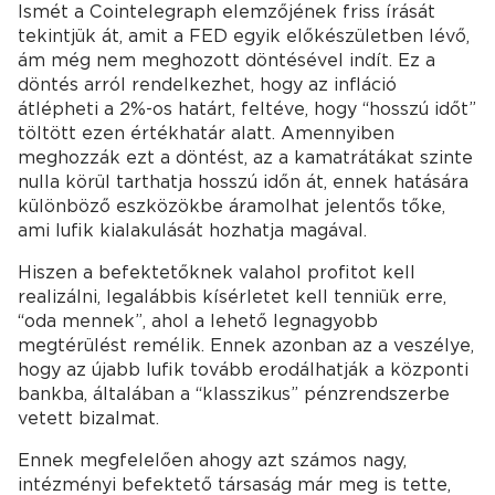
Ismét a Cointelegraph elemzőjének friss írását
tekintjük át, amit a FED egyik előkészületben lévő,
ám még nem meghozott döntésével indít. Ez a
döntés arról rendelkezhet, hogy az infláció
átlépheti a 2%-os határt, feltéve, hogy “hosszú időt”
töltött ezen értékhatár alatt. Amennyiben
meghozzák ezt a döntést, az a kamatrátákat szinte
nulla körül tarthatja hosszú időn át, ennek hatására
különböző eszközökbe áramolhat jelentős tőke,
ami lufik kialakulását hozhatja magával.
Hiszen a befektetőknek valahol profitot kell
realizálni, legalábbis kísérletet kell tenniük erre,
“oda mennek”, ahol a lehető legnagyobb
megtérülést remélik. Ennek azonban az a veszélye,
hogy az újabb lufik tovább erodálhatják a központi
bankba, általában a “klasszikus” pénzrendszerbe
vetett bizalmat.
Ennek megfelelően ahogy azt számos nagy,
intézményi befektető társaság már meg is tette,