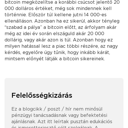
bitcoin megközelítse a korábbi csúcsot jelentő 20
000 dolláros értéket, még sok mindennek kell
történnie. Először túl kellene jutni 14 000-es
ellenálláson. Azonban ha ez sikerül, akkor tényleg
“szabad a pálya” a bitcoin előtt, az árfolyam akár
még az idei év során elszáguld akár 20 000
dollárig, vagy akár azon is túl. Azonban hogy ez
milyen hatással lesz a piac többi részére, az nagy
kérdés, egyelőre úgy tűnik, hogy inkább kárát,
mintsem előnyét látják a bitcoin sikereinek.
Felelősségkizárás
Ez a blogcikk / poszt / hír nem minősül
pénzügyi tanácsadásnak vagy befektetési
ajánlásnak. Azt itt leírtak pusztán edukációs
és ismeretterjesztő célt szolgálnak. A