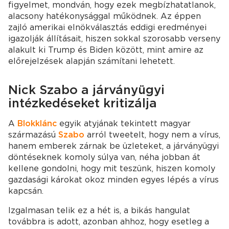
figyelmet, mondván, hogy ezek megbízhatatlanok,
alacsony hatékonysággal működnek. Az éppen
zajló amerikai elnökválasztás eddigi eredményei
igazolják állításait, hiszen sokkal szorosabb verseny
alakult ki Trump és Biden között, mint amire az
előrejelzések alapján számítani lehetett.
Nick Szabo a járványügyi
intézkedéseket kritizálja
A
Blokklánc
egyik atyjának tekintett magyar
származású
Szabo
arról tweetelt, hogy nem a vírus,
hanem emberek zárnak be üzleteket, a járványügyi
döntéseknek komoly súlya van, néha jobban át
kellene gondolni, hogy mit teszünk, hiszen komoly
gazdasági károkat okoz minden egyes lépés a vírus
kapcsán.
Izgalmasan telik ez a hét is, a bikás hangulat
továbbra is adott, azonban ahhoz, hogy esetleg a