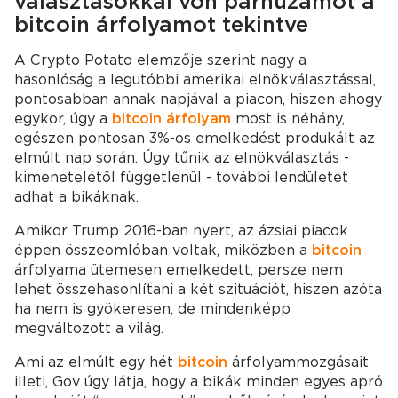
választásokkal von párhuzamot a
bitcoin árfolyamot tekintve
A Crypto Potato elemzője szerint nagy a
hasonlóság a legutóbbi amerikai elnökválasztással,
pontosabban annak napjával a piacon, hiszen ahogy
egykor, úgy a
bitcoin árfolyam
most is néhány,
egészen pontosan 3%-os emelkedést produkált az
elmúlt nap során. Úgy tűnik az elnökválasztás -
kimenetelétől függetlenül - további lendületet
adhat a bikáknak.
Amikor Trump 2016-ban nyert, az ázsiai piacok
éppen összeomlóban voltak, miközben a
bitcoin
árfolyama ütemesen emelkedett, persze nem
lehet összehasonlítani a két szituációt, hiszen azóta
ha nem is gyökeresen, de mindenképp
megváltozott a világ.
Ami az elmúlt egy hét
bitcoin
árfolyammozgásait
illeti, Gov úgy látja, hogy a bikák minden egyes apró