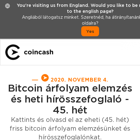
You're visiting us from England. Would you like to be
to the english page?
Angliából látogatsz minket. Szeretnéd, ha átirányítanán
oldalra?
Yes
2020. NOVEMBER 4.
Bitcoin árfolyam elemzés
és heti hírösszefoglaló -
45. hét
Kattints és olvasd el az eheti (45. hét)
friss bitcoin árfolyam elemzésünket és
hírösszefoglalónkat.