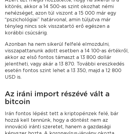
kitörés, akkor a 14 500-as szint okozhat némi
nehézséget, azon túl viszont a 15 000 már egy
“pszichológiai” határvonal, amin túljutva már
tényleg nincs sok visszatartó erő egészen a
korábbi csúcsárig.
Azonban ha nem sikerül felfelé elmozdulni,
visszapattanunk adott esetben a 14 100-as értékről,
akkor az első fontos támaszt a 13 800 dollár
jelentheti, vagy akár a 13 870. További ereszkedés
esetén fontos szint lehet a 13 350, majd a 12 800
USD is.
Az iráni import részévé vált a
bitcoin
Irán fontos lépést tett a kriptopénzek felé, bár
hozzá kell tennünk, hogy a döntést nem az
innováció iránti szeretet, hanem a gazdasági
kényszer hozta. A koronavírus-járvány okozta