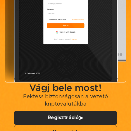
Vágj bele most!
Fektess biztonságosan a vezető
kriptovalutákba
Regisztráció