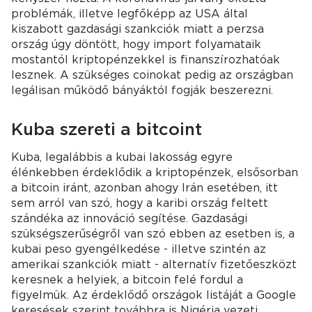
problémák, illetve legfőképp az USA által
kiszabott gazdasági szankciók miatt a perzsa
ország úgy döntött, hogy import folyamataik
mostantól kriptopénzekkel is finanszírozhatóak
lesznek. A szükséges coinokat pedig az országban
legálisan működő bányáktól fogják beszerezni.
Kuba szereti a bitcoint
Kuba, legalábbis a kubai lakosság egyre
élénkebben érdeklődik a kriptopénzek, elsősorban
a bitcoin iránt, azonban ahogy Irán esetében, itt
sem arról van szó, hogy a karibi ország feltett
szándéka az innováció segítése. Gazdasági
szükségszerűségről van szó ebben az esetben is, a
kubai peso gyengélkedése - illetve szintén az
amerikai szankciók miatt - alternatív fizetőeszközt
keresnek a helyiek, a bitcoin felé fordul a
figyelmük. Az érdeklődő országok listáját a Google
keresések szerint továbbra is Nigéria vezeti,