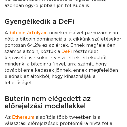
azonban egyre jobban jön fel Kuba is.
Gyengélkedik a DeFi
A
bitcoin árfolyam
növekedésével párhuzamosan
nőtt a bitcoin dominanciája is, cikkünk születésekor
pontosan 64,2% ez az érték. Ennek megfelelően
számos altcoin, köztük a
DeFi
részterület
képviselői is - sokat - veszítettek értékükből,
mindenki a bitcoinra figyel, arra számít, hogy
további emelkedések jönnek, ennek megfelelően
eladnak az altokból, hogy kihasználják a
lehetőséget.
Buterin nem elégedett az
előrejelzési modellekkel
Az
Ethereum
alapítója több tweetben is a
választási előrejelzések problémáira hívta fel a