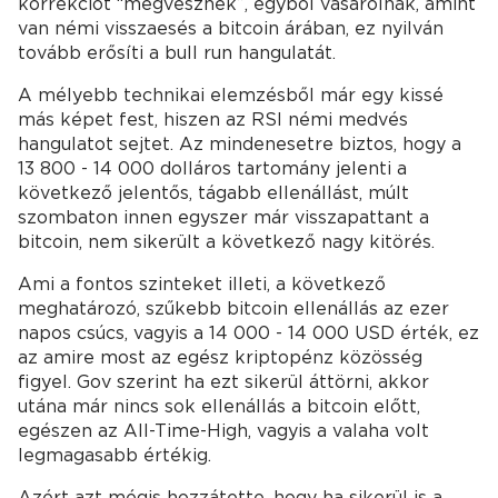
korrekciót “megvesznek”, egyből vásárolnak, amint
van némi visszaesés a bitcoin árában, ez nyilván
tovább erősíti a bull run hangulatát.
A mélyebb technikai elemzésből már egy kissé
más képet fest, hiszen az RSI némi medvés
hangulatot sejtet. Az mindenesetre biztos, hogy a
13 800 - 14 000 dolláros tartomány jelenti a
következő jelentős, tágabb ellenállást, múlt
szombaton innen egyszer már visszapattant a
bitcoin, nem sikerült a következő nagy kitörés.
Ami a fontos szinteket illeti, a következő
meghatározó, szűkebb bitcoin ellenállás az ezer
napos csúcs, vagyis a 14 000 - 14 000 USD érték, ez
az amire most az egész kriptopénz közösség
figyel. Gov szerint ha ezt sikerül áttörni, akkor
utána már nincs sok ellenállás a bitcoin előtt,
egészen az All-Time-High, vagyis a valaha volt
legmagasabb értékig.
Azért azt mégis hozzátette, hogy ha sikerül is a