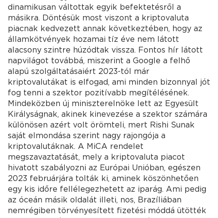
dinamikusan váltottak egyik befektetésről a
másikra. Döntésük most viszont a kriptovaluta
piacnak kedvezett annak következtében, hogy az
államkötvények hozamai tíz éve nem látott
alacsony szintre húzódtak vissza. Fontos hír látott
napvilágot továbbá, miszerint a Google a felhő
alapú szolgáltatásaiért 2023-tól már
kriptovalutákat is elfogad, ami minden bizonnyal jót
fog tenni a szektor pozitívabb megítélésének.
Mindeközben új miniszterelnöke lett az Egyesült
Királyságnak, akinek kinevezése a szektor számára
különösen azért volt örömteli, mert Rishi Sunak
saját elmondása szerint nagy rajongója a
kriptovalutáknak. A MiCA rendelet
megszavaztatását, mely a kriptovaluta piacot
hivatott szabályozni az Európai Unióban, egészen
2023 februárjára tolták ki, aminek köszönhetően
egy kis időre fellélegezhetett az iparág. Ami pedig
az óceán másik oldalát illeti, nos, Brazíliában
nemrégiben törvényesített fizetési móddá ütötték