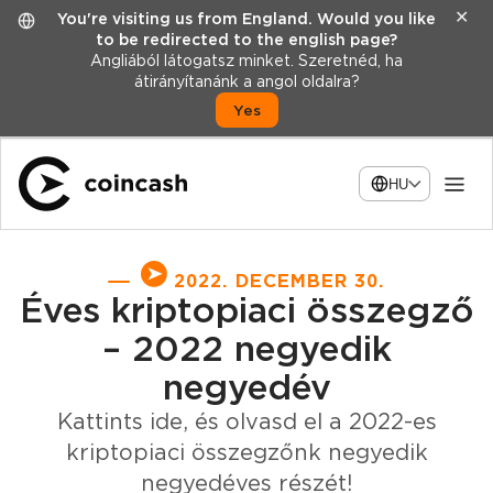
✕
You're visiting us from England. Would you like
to be redirected to the english page?
Angliából látogatsz minket. Szeretnéd, ha
átirányítanánk a angol oldalra?
Yes
HU
2022. DECEMBER 30.
Éves kriptopiaci összegző
– 2022 negyedik
negyedév
Kattints ide, és olvasd el a 2022-es
kriptopiaci összegzőnk negyedik
negyedéves részét!