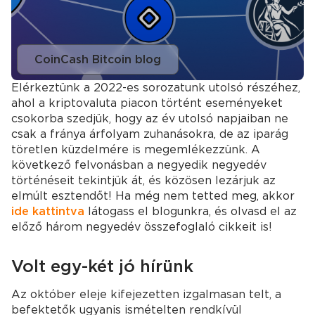
CoinCash Bitcoin blog
Elérkeztünk a 2022-es sorozatunk utolsó részéhez,
ahol a kriptovaluta piacon történt eseményeket
csokorba szedjük, hogy az év utolsó napjaiban ne
csak a fránya árfolyam zuhanásokra, de az iparág
töretlen küzdelmére is megemlékezzünk. A
következő felvonásban a negyedik negyedév
történéseit tekintjük át, és közösen lezárjuk az
elmúlt esztendőt! Ha még nem tetted meg, akkor
ide kattintva
látogass el blogunkra, és olvasd el az
előző három negyedév összefoglaló cikkeit is!
Volt egy-két jó hírünk
Az október eleje kifejezetten izgalmasan telt, a
befektetők ugyanis ismételten rendkívül