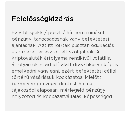
Felelősségkizárás
Ez a blogcikk / poszt / hír nem minősül
pénzügyi tanácsadásnak vagy befektetési
ajánlásnak. Azt itt leírtak pusztán edukációs
és ismeretterjesztő célt szolgálnak. A
kriptovaluták árfolyama rendkívül volatilis,
árfolyamuk rövid idő alatt drasztikusan képes
emelkedni vagy esni, ezért befektetési céllal
történű vásárlásuk kockázatos. Mielőtt
bármilyen pénzügyi döntést hoznál,
tájékozódj alaposan, mérlegeld pénzügyi
helyzeted és kockázatvállalási képességed.