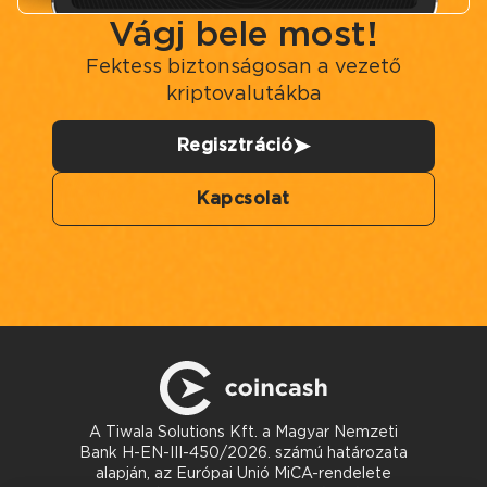
Vágj bele most!
Fektess biztonságosan a vezető
kriptovalutákba
Regisztráció
Kapcsolat
A Tiwala Solutions Kft. a Magyar Nemzeti
Bank H-EN-III-450/2026. számú határozata
alapján, az Európai Unió MiCA-rendelete