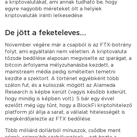
a kriptovalutákat, ami annak tudható be, hogy
egyre nagyobb méreteket ölt a helyiek
kriptovaluták iránti lelkesedése.
De jött a feketeleves...
November végére már a csapból is az FTX-botrány
folyt, ami egyáltalán nem véletlen. A kriptovaluta
tőzsde bedőlése alaposan megviselte az iparágat, a
bitcoin árfolyama mélyzuhanásba kezdett, a
mainstream média pedig ismételten temetni
kezdte a szektort. A történet egyébként több
szálon fut, és a kulisszák mögött az Alameda
Research is képbe került (vagyis később kiderült,
hogy mindig is képben volt). S bár egy évvel
ezelőtt még úgy tűnt, hogy a BlockFi kriptohitelező
platform jól állja a sarat, a vállalat hitelességét is
megkérdőjelezte az FTX bedőlése.
Több milliárd dollárból mínuszok, csődbe ment