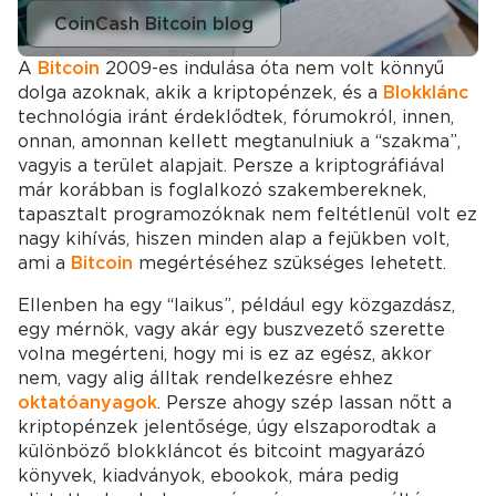
CoinCash Bitcoin blog
A
Bitcoin
2009-es indulása óta nem volt könnyű
dolga azoknak, akik a kriptopénzek, és a
Blokklánc
technológia iránt érdeklődtek, fórumokról, innen,
onnan, amonnan kellett megtanulniuk a “szakma”,
vagyis a terület alapjait. Persze a kriptográfiával
már korábban is foglalkozó szakembereknek,
tapasztalt programozóknak nem feltétlenül volt ez
nagy kihívás, hiszen minden alap a fejükben volt,
ami a
Bitcoin
megértéséhez szükséges lehetett.
Ellenben ha egy “laikus”, például egy közgazdász,
egy mérnök, vagy akár egy buszvezető szerette
volna megérteni, hogy mi is ez az egész, akkor
nem, vagy alig álltak rendelkezésre ehhez
oktatóanyagok
. Persze ahogy szép lassan nőtt a
kriptopénzek jelentősége, úgy elszaporodtak a
különböző blokkláncot és bitcoint magyarázó
könyvek, kiadványok, ebookok, mára pedig