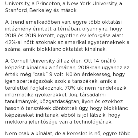
University, a Princeton, a New York University, a
Stanford, Berkeley és mások.
A trend emelkedőben van, egyre több oktatási
intézmény érintett a témában, olyannyira, hogy
2018 és 2019 között, egyetlen év leforgása alatt
42%-al nőtt azoknak az amerikai egyetemeknek a
száma, amik blokklánc oktatást kínálnak.
A Cornell University áll az élen. Ott 14 önálló
képzést kínálnak a témában, 2018-ban ugyanez az
érték még “csak” 9 volt. Külön érdekesség, hogy
igen szerteágazóak azok a tanszékek, amik a
területtel foglalkoznak, 70%-uk nem rendelkezik
informatika gyökerekkel. Jog, társadalmi
tanulmányok, közgazdaságtan, ilyen és ezekhez
hasonló tanszékek döntöttek úgy, hogy blokklánc
képzéseket indítanak, ebből is jól látszik, hogy
mekkora jelentősége van a technológiának.
Nem csak a kínálat, de a kereslet is nő, egyre több