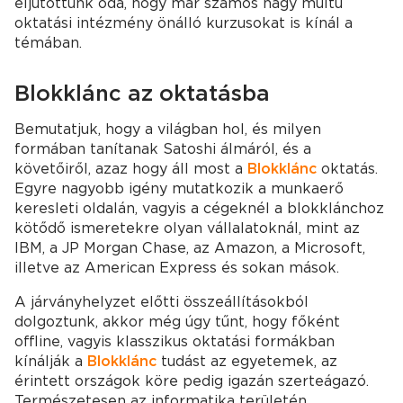
eljutottunk oda, hogy már számos nagy múltú
oktatási intézmény önálló kurzusokat is kínál a
témában.
Blokklánc az oktatásba
Bemutatjuk, hogy a világban hol, és milyen
formában tanítanak Satoshi álmáról, és a
követőiről, azaz hogy áll most a
Blokklánc
oktatás.
Egyre nagyobb igény mutatkozik a munkaerő
keresleti oldalán, vagyis a cégeknél a blokklánchoz
kötődő ismeretekre olyan vállalatoknál, mint az
IBM, a JP Morgan Chase, az Amazon, a Microsoft,
illetve az American Express és sokan mások.
A járványhelyzet előtti összeállításokból
dolgoztunk, akkor még úgy tűnt, hogy főként
offline, vagyis klasszikus oktatási formákban
kínálják a
Blokklánc
tudást az egyetemek, az
érintett országok köre pedig igazán szerteágazó.
Természetesen az informatika területén