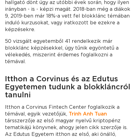
hallgató dönt úgy az utóbbi évek során, hogy ilyen
irányban - is - képzi magát. 2018-ban még a diákok
9, 2019-ben már 18%-a vett fel blokklánc témában
induló kurzusokat, vagy iratkozott be ezekre a
képzésekre.
50 vizsgált egyetemből 41 rendelkezik már
blokklánc képzésekkel, úgy tűnik egyöntetű a
vélekedés, miszerint érdemes foglalkozni a
témával.
Itthon a Corvinus és az Edutus
Egyetemen tudunk a blokkláncról
tanulni
Itthon a Corvinus Fintech Center foglalkozik a
témával, egyik vezetőjük,
Trinh Anh Tuan
társszerzője az első magyar nyelvű kriptopénz
tematikájú könyvnek, ahogy jelen cikk szerzője is.
Az Edutus Egyetem itthon az első, aki önálló,