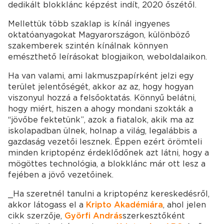
dedikált blokklánc képzést indít, 2020 őszétől.
Mellettük több szaklap is kínál ingyenes
oktatóanyagokat Magyarországon, különböző
szakemberek szintén kínálnak könnyen
emészthető leírásokat blogjaikon, weboldalaikon.
Ha van valami, ami lakmuszpapírként jelzi egy
terület jelentőségét, akkor az az, hogy hogyan
viszonyul hozzá a felsőoktatás. Könnyű belátni,
hogy miért, hiszen a ahogy mondani szokták a
“jövőbe fektetünk”, azok a fiatalok, akik ma az
iskolapadban ülnek, holnap a világ, legalábbis a
gazdaság vezetői lesznek. Éppen ezért örömteli
minden kriptopénz érdeklődőnek azt látni, hogy a
mögöttes technológia, a blokklánc már ott lesz a
fejében a jövő vezetőinek.
_Ha szeretnél tanulni a kriptopénz kereskedésről,
akkor látogass el a
Kripto Akadémiára
, ahol jelen
cikk szerzője,
Györfi András
szerkesztőként