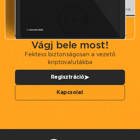
Vágj bele most!
Fektess biztonságosan a vezető
kriptovalutákba
Regisztráció
Kapcsolat