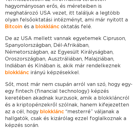
hagyományosan erős, és méreteiben is
meghatározó USA vezet, itt találjuk a legtöbb
olyan felsőoktatási intézményt, ami már nyitott a
Bitcoin
és a
blokklánc
oktatás felé.
De az USA mellett vannak egyetemek Cipruson,
Spanyolországban, Dél-Afrikában,
Németországban, az Egyesült Királyságban,
Oroszországban, Ausztráliában, Malajziában,
Indiában és Kínában is, akik már rendelkeznek
blokklánc
irányú képzésekkel.
Sőt, most már nem csupán arról van szó, hogy egy-
egy fintech (financial technology) képzés
keretében akadnak kurzusok, amik a blokkláncról
és a kriptopénzekről szólnak, hanem kifejezetten
az a cél, hogy
blokklánc
“mesterré” váljanak a
hallgatók, csak és kizárólag ezzel foglalkoznak a
képzés során.