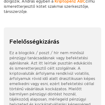
dolgozik, András egyben a
Kriptopénz ABC
című
ismeretterjesztő kötet szakmai szerkesztője,
társszerzője.
Felelősségkizárás
Ez a blogcikk / poszt / hír nem minősül
pénzügyi tanácsadásnak vagy befektetési
ajánlásnak. Azt itt leírtak pusztán edukációs
és ismeretterjesztő célt szolgálnak. A
kriptovaluták árfolyama rendkívül volatilis,
árfolyamuk rövid idő alatt drasztikusan képes
emelkedni vagy esni, ezért befektetési céllal
történű vásárlásuk kockázatos. Mielőtt
bármilyen pénzügyi döntést hoznál,
tájékozódj alaposan, mérlegeld pénzügyi
helyzeted és kockázatvállalási képességed.