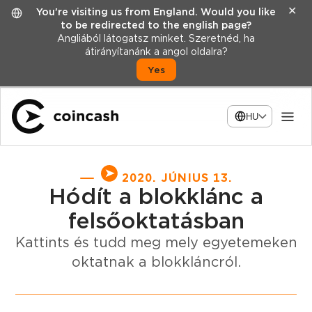
✕
You're visiting us from England. Would you like
to be redirected to the english page?
Angliából látogatsz minket. Szeretnéd, ha
átirányítanánk a angol oldalra?
Yes
HU
2020. JÚNIUS 13.
Hódít a blokklánc a
felsőoktatásban
Kattints és tudd meg mely egyetemeken
oktatnak a blokkláncról.