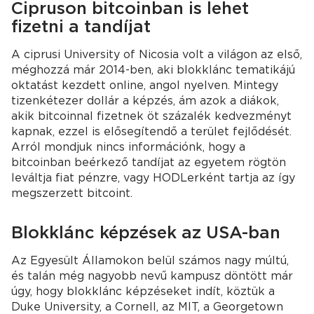
Cipruson bitcoinban is lehet
fizetni a tandíjat
A ciprusi University of Nicosia volt a világon az első,
méghozzá már 2014-ben, aki blokklánc tematikájú
oktatást kezdett online, angol nyelven. Mintegy
tizenkétezer dollár a képzés, ám azok a diákok,
akik bitcoinnal fizetnek öt százalék kedvezményt
kapnak, ezzel is elősegítendő a terület fejlődését.
Arról mondjuk nincs információnk, hogy a
bitcoinban beérkező tandíjat az egyetem rögtön
leváltja fiat pénzre, vagy HODLerként tartja az így
megszerzett bitcoint.
Blokklánc képzések az USA-ban
Az Egyesült Államokon belül számos nagy múltú,
és talán még nagyobb nevű kampusz döntött már
úgy, hogy blokklánc képzéseket indít, köztük a
Duke University, a Cornell, az MIT, a Georgetown