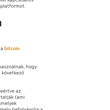
 platformot.
m
 a
bitcoin
használnak, hogy
a következő
eértve az
ttatják (ami
 amelyek
amely befolyásolja a