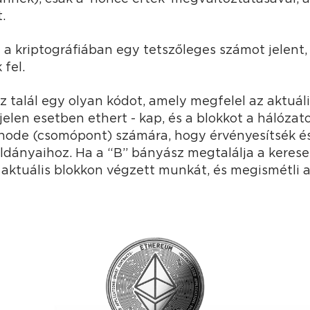
.
a kriptográfiában egy tetszőleges számot jelent,
fel.
 talál egy olyan kódot, amely megfelel az aktuáli
jelen esetben ethert - kap, és a blokkot a hálózat
node (csomópont) számára, hogy érvényesítsék é
ldányaihoz. Ha a “B” bányász megtalálja a kereset
z aktuális blokkon végzett munkát, és megismétli 