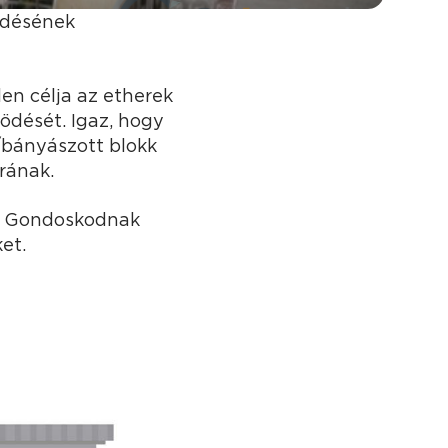
désének
en célja az etherek
ödését. Igaz, hogy
/bányászott blokk
rának.
t. Gondoskodnak
et.