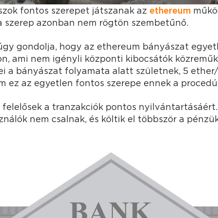
zok fontos szerepet játszanak az
ethereum
műkö
 a szerep azonban nem rögtön szembetűnő.
 úgy gondolja, hogy az ethereum bányászat egyetl
don, ami nem igényli központi kibocsátók közreműk
i a bányászat folyamata alatt születnek, 5 ether
m ez az egyetlen fontos szerepe ennek a procedú
 felelősek a tranzakciók pontos nyilvántartásáér
sználók nem csalnak, és költik el többször a pénzük