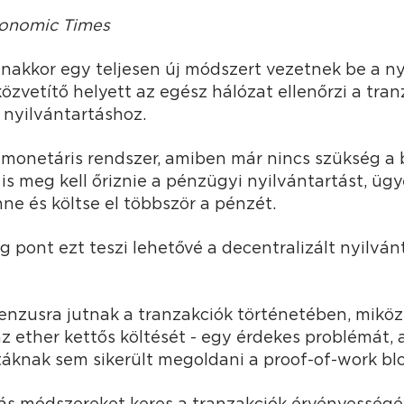
conomic Times
nakkor egy teljesen új módszert vezetnek be a ny
közvetítő helyett az egész hálózat ellenőrzi a tran
 nyilvántartáshoz.
 monetáris rendszer, amiben már nincs szükség a 
is meg kell őriznie a pénzügyi nyilvántartást, ügy
nne és költse el többször a pénzét.
 pont ezt teszi lehetővé a decentralizált nyilván
nzusra jutnak a tranzakciók történetében, mikö
 ether kettős költését - egy érdekes problémát,
táknak sem sikerült megoldani a proof-of-work blo
s módszereket keres a tranzakciók érvényességé