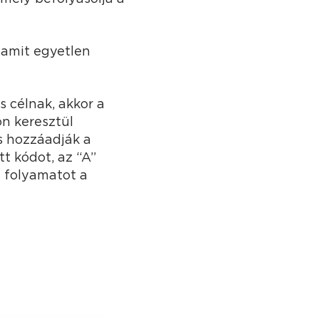
 amit egyetlen
s célnak, akkor a
on keresztül
s hozzáadják a
t kódot, az “A”
a folyamatot a