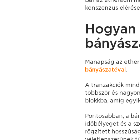
konszenzus elérése
Hogyan 
bányász
Manapság az ethe
bányászatéval
.
A tranzakciók mind
többször és nagyon 
blokkba, amíg egyik
Pontosabban, a bán
időbélyeget és a sz
rögzített hosszúsá
véletlenszerűnek tű