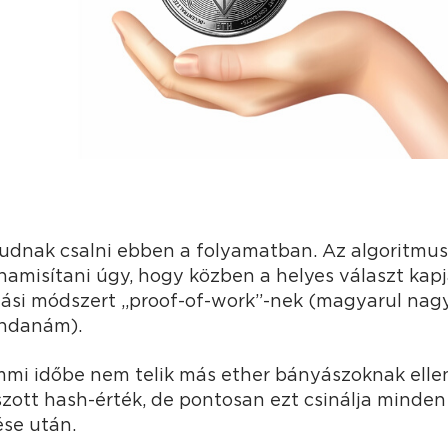
dnak csalni ebben a folyamatban. Az algoritmus 
amisítani úgy, hogy közben a helyes választ kapj
dási módszert „proof-of-work”-nek (magyarul na
ndanám).
mmi időbe nem telik más ether bányászoknak ellen
szott hash-érték, de pontosan ezt csinálja minde
se után.