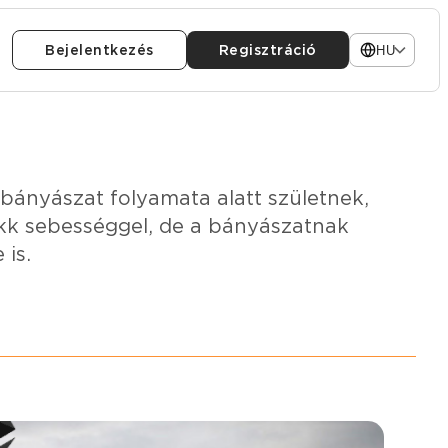
Bejelentkezés
Regisztráció
HU
bányászat folyamata alatt születnek,
kk sebességgel, de a bányászatnak
 is.