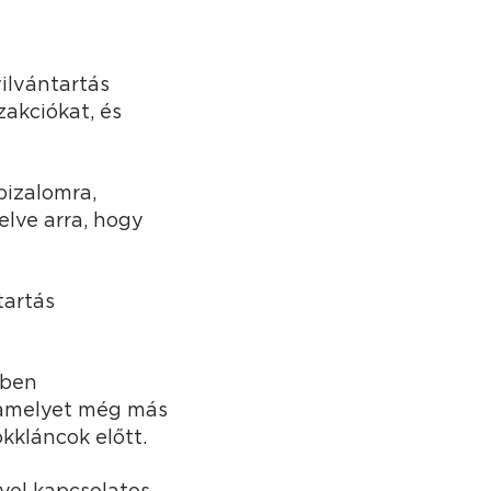
ilvántartás
zakciókat, és
bizalomra,
elve arra, hogy
tartás
zben
 amelyet még más
kkláncok előtt.
vel kapcsolatos