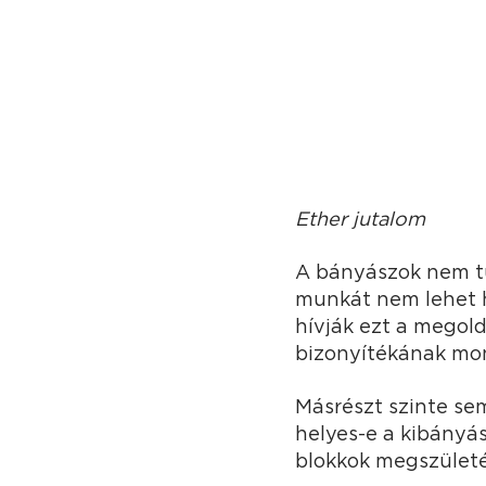
Ether jutalom
A bányászok nem tu
munkát nem lehet h
hívják ezt a megol
bizonyítékának mo
Másrészt szinte se
helyes-e a kibányá
blokkok megszületé