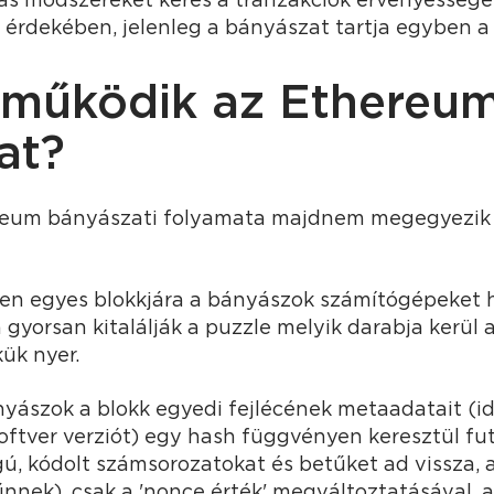
 érdekében, jelenleg a bányászat tartja egyben a
működik az Ethereu
at?
reum bányászati folyamata majdnem megegyezik
en egyes blokkjára a bányászok számítógépeket 
gyorsan kitalálják a puzzle melyik darabja kerül 
ük nyer.
yászok a blokk egyedi fejlécének metaadatait (id
oftver verziót) egy hash függvényen keresztül fu
gú, kódolt számsorozatokat és betűket ad vissza,
nnek), csak a 'nonce érték' megváltoztatásával, 