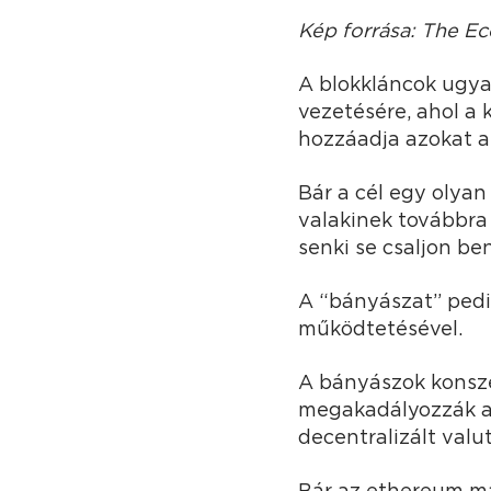
Kép forrása: The E
A blokkláncok ugya
vezetésére, ahol a 
hozzáadja azokat a
Bár a cél egy olyan
valakinek továbbra 
senki se csaljon be
A “bányászat” pedig
működtetésével.
A bányászok konsze
megakadályozzák az
decentralizált valu
Bár az ethereum má