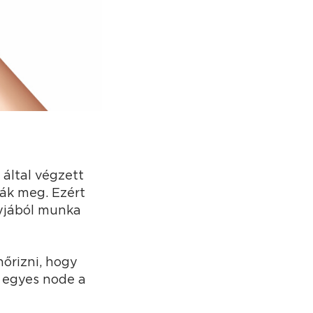
által végzett
ák meg. Ezért
gyjából munka
őrizni, hogy
n egyes node a