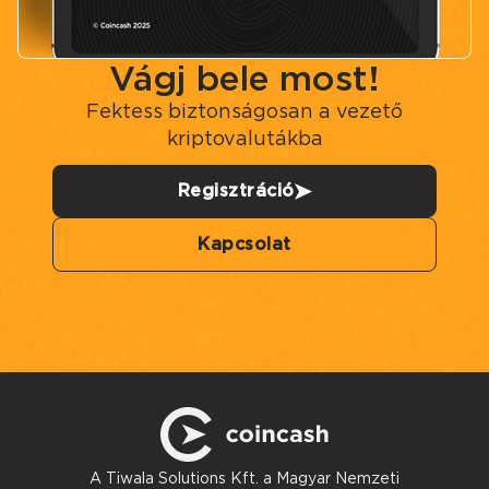
Vágj bele most!
Fektess biztonságosan a vezető
kriptovalutákba
Regisztráció
Kapcsolat
A Tiwala Solutions Kft. a Magyar Nemzeti