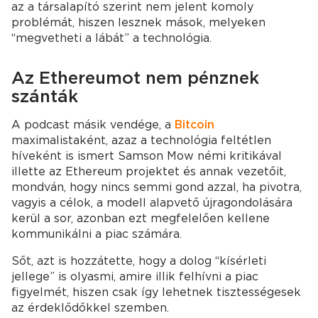
az a társalapító szerint nem jelent komoly
problémát, hiszen lesznek mások, melyeken
“megvetheti a lábát” a technológia.
Az Ethereumot nem pénznek
szánták
A podcast másik vendége, a
Bitcoin
maximalistaként, azaz a technológia feltétlen
híveként is ismert Samson Mow némi kritikával
illette az Ethereum projektet és annak vezetőit,
mondván, hogy nincs semmi gond azzal, ha pivotra,
vagyis a célok, a modell alapvető újragondolására
kerül a sor, azonban ezt megfelelően kellene
kommunikálni a piac számára.
Sőt, azt is hozzátette, hogy a dolog “kísérleti
jellege” is olyasmi, amire illik felhívni a piac
figyelmét, hiszen csak így lehetnek tisztességesek
az érdeklődőkkel szemben.