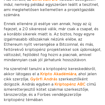
indul, nemrég például egyszerűen leállt a tesztnet,
ami meglehetősen kellemetlen a projektgazdák
számára.
Ennek ellenére jó esélye van annak, hogy az új
fejezet, a 2.0 sikeressé válik, már csak a csapat, és
a korábbi sikerek miatt is. Az biztos, hogy egyre
izgalmasabb időszaknak nézünk elébe, az
Ethereum nyílt versengése a Bitcoinnal, és más,
feltörekvő kriptopénz projektekkel sok újdonságot,
változást, fejlődést fog hozni a piacnak, amivel
mindannyian csak jól járhatunk hosszútávon.
Ha szeretnél tanulni a kriptopénz kereskedésről,
akkor látogass el a
Kripto Akadémiára
, ahol jelen
cikk szerzője,
Györfi András
szerkesztőként
dolgozik. András egyben a
Kriptopénz ABC
című
ismeretterjesztő kötet szakmai szerkesztője,
társszerzője, és a Forbes vendégszerzője
kriptopénz témában.