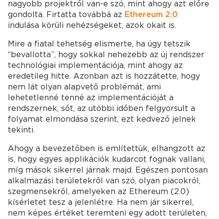
nagyobb projektről van-e szó, mint ahogy azt előre
gondolta. Firtatta továbbá az
Ethereum 2.0
indulása körüli nehézségeket, azok okait is.
Mire a fiatal tehetség elismerte, ha úgy tetszik
“bevallotta”, hogy sokkal nehezebb az új rendszer
technológiai implementációja, mint ahogy az
eredetileg hitte. Azonban azt is hozzátette, hogy
nem lát olyan alapvető problémát, ami
lehetetlenné tenné az implementációját a
rendszernek, sőt, az utóbbi időben felgyorsult a
folyamat elmondása szerint, ezt kedvező jelnek
tekinti.
Ahogy a bevezetőben is említettük, elhangzott az
is, hogy egyes applikációk kudarcot fognak vallani,
míg mások sikerrel járnak majd. Egészen pontosan
alkalmazási területekről van szó, olyan piacokról,
szegmensekről, amelyeken az Ethereum (2.0)
kísérletet tesz a jelenlétre. Ha nem jár sikerrel,
nem képes értéket teremteni egy adott területen,