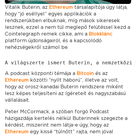
Vitalik Buterin, az
Ethereum
társalapítója úgy látja,
hogy “jó eséllyel” egyes applikációk a
rendszerükben elbuknak, míg mások sikeresek
lesznek, ezzel a nem túl meglepő felütéssel kezd a
Cointelegraph remek cikke, ami a
Blokklánc
platform újdonságairól, és a kapcsolódó
nehézségekről számol be.
A világszerte ismert Buterin, a nemzetközi 
A podcast központi témája a
Bitcoin
és az
Ethereum
közötti “nyílt háború”, illetve az volt,
hogy az orosz-kanadai Buterin rendszere miként
lesz képes teljesíteni az ígéreteit és nagyszabású
vállalásait.
Peter McCormack, a szóban forgó Podcast
házigazdája kertelés nélkül Buterinnek szegezte a
kérdést, miszerint nem látja-e úgy, hogy az
Ethereum
egy kissé “túlnőtt” rajta, nem jóval