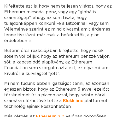
Kifejtette azt is, hogy nem teljesen világos, hogy az
Ethereum micsoda, pénz, vagy egy “globális
számítógép”, ahogy az sem tiszta, hogy
tulajdonképpen konkurál-e a Bitcoinnal, vagy sem.
Véleménye szerint ez mind olyasmi, amit érdemes
lenne tisztázni, már csak a befektetők, a piac
érdekében is.
Buterin éles reakciójában kifejtette, hogy nekik
sosem vol céljuk, hogy az ethereum pénzzé váljon,
sőt, a kapcsolódó alapítvány, az Ethereum
Foundation sem szorgalmazta ezt, ez olyasmi, ami
kívülről, a külvilágtól “jött”.
Mi nem tudunk ebben igazságot tenni, az azonban
egészen biztos, hogy az Ethereum 5 évvel ezelőtt
történelmet írt a piacon azzal, hogy szinte bárki
számára elérhetővé tette a
Blokklánc
platformot
technológiájának köszönhetően.
Más kérdés, az
Ethereum 2.0
valóban döcögősen