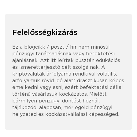
Felelősségkizárás
Ez a blogcikk / poszt / hír nem minősül
pénzügyi tanácsadásnak vagy befektetési
ajánlásnak. Azt itt leírtak pusztán edukációs
és ismeretterjesztő célt szolgálnak. A
kriptovaluták árfolyama rendkívül volatilis,
árfolyamuk rövid idő alatt drasztikusan képes
emelkedni vagy esni, ezért befektetési céllal
történű vásárlásuk kockázatos. Mielőtt
bármilyen pénzügyi döntést hoznál,
tájékozódj alaposan, mérlegeld pénzügyi
helyzeted és kockázatvállalási képességed.