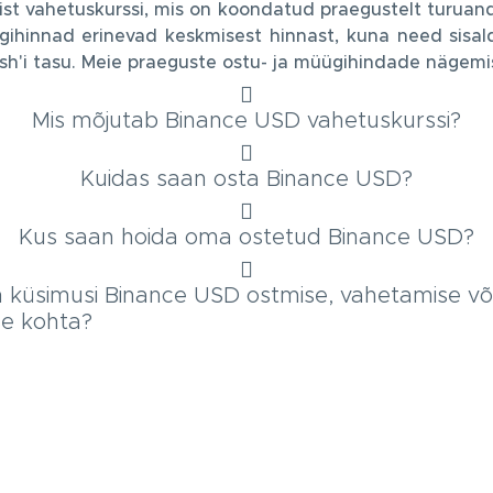
ist vahetuskurssi, mis on koondatud praegustelt turuand
ügihinnad erinevad keskmisest hinnast, kuna need sisald
sh'i tasu. Meie praeguste ostu- ja müügihindade nägemi
Mis mõjutab Binance USD vahetuskurssi?
Kuidas saan osta Binance USD?
Kus saan hoida oma ostetud Binance USD?
on küsimusi Binance USD ostmise, vahetamise võ
e kohta?