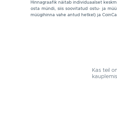
Hinnagraafik näitab individuaalset keskm
osta mündi, siis soovitatud ostu- ja mü
müügihinna vahe antud hetkel) ja CoinCa
Kas teil 
kauplemis