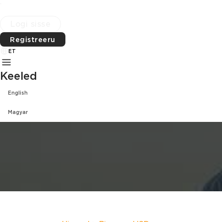
Hinnad
KKK
Meist
Logi sisse
Registreeru
ET
Keeled
English
Magyar