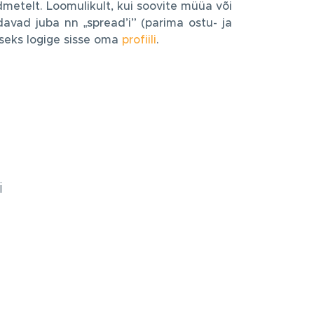
metelt. Loomulikult, kui soovite müüa või
avad juba nn „spread’i” (parima ostu- ja
seks logige sisse oma
profiili
.
i