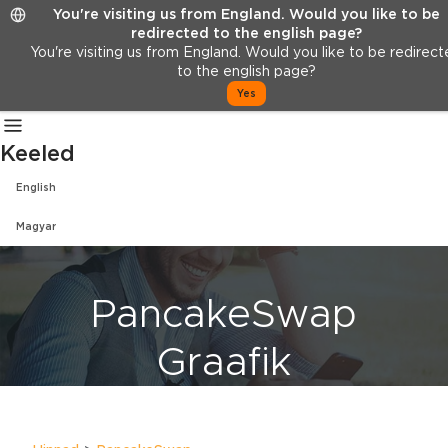
You're visiting us from England. Would you like to be
Hinnad
KKK
Meist
redirected to the english page?
Logi sisse
You're visiting us from England. Would you like to be redirec
to the english page?
Registreeru
Yes
ET
Keeled
English
Magyar
PancakeSwap
Graafik