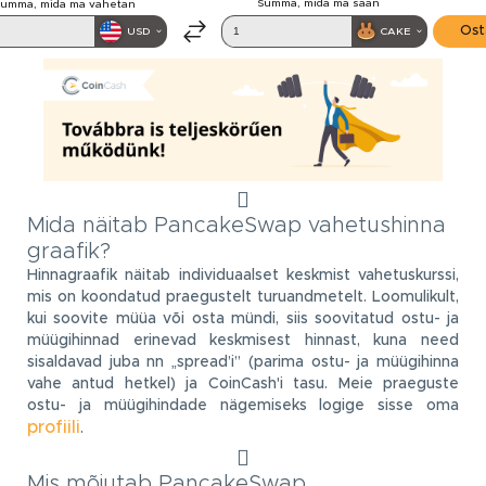
Mida näitab PancakeSwap vahetushinna
graafik?
Hinnagraafik näitab individuaalset keskmist vahetuskurssi,
mis on koondatud praegustelt turuandmetelt. Loomulikult,
kui soovite müüa või osta mündi, siis soovitatud ostu- ja
müügihinnad erinevad keskmisest hinnast, kuna need
sisaldavad juba nn „spread’i” (parima ostu- ja müügihinna
vahe antud hetkel) ja CoinCash'i tasu. Meie praeguste
ostu- ja müügihindade nägemiseks logige sisse oma
profiili
.
Mis mõjutab PancakeSwap