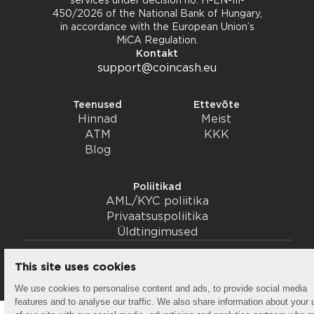
services under decision no. H-EN-III-
450/2026 of the National Bank of Hungary,
in accordance with the European Union’s
MiCA Regulation.
Kontakt
support@coincash.eu
Teenused
Ettevõte
Hinnad
Meist
ATM
KKK
Blog
Poliitikad
AML/KYC poliitika
Privaatsuspoliitika
Üldtingimused
© 2026 coincash
This site uses cookies
Kasutustingimused
Küpsised
We use cookies to personalise content and ads, to provide social media
features and to analyse our traffic. We also share information about your 