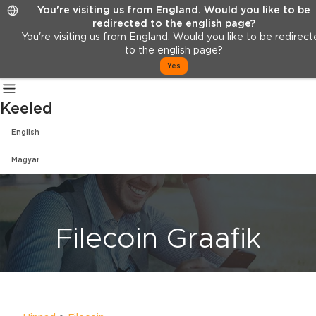
You're visiting us from England. Would you like to be
Hinnad
KKK
Meist
redirected to the english page?
Logi sisse
You're visiting us from England. Would you like to be redirec
to the english page?
Registreeru
Yes
ET
Keeled
English
Magyar
Filecoin Graafik