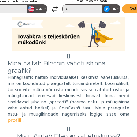
Mida näitab Filecoin vahetushinna
graafik?
Hinnagraafik näitab individuaalset keskmist vahetuskurssi,
mis on koondatud praegustelt turuandmetelt. Loomulikult,
kui soovite müüa või osta mündi, siis soovitatud ostu- ja
müügihinnad erinevad keskmisest hinnast, kuna need
sisaldavad juba nn „spread’i” (parima ostu- ja müügihinna
vahe antud hetkel) ja CoinCash'i tasu. Meie praeguste
ostu- ja müügihindade nägemiseks logige sisse oma
profiili
.
Mis mõjutab Filecoin vahetuskurssi?