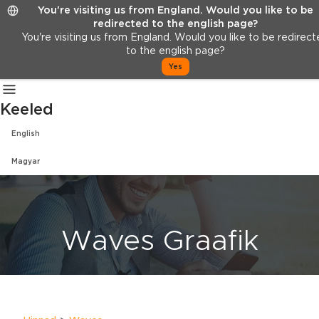
You're visiting us from England. Would you like to be
Hinnad
KKK
Meist
redirected to the english page?
Logi sisse
You're visiting us from England. Would you like to be redirec
to the english page?
Registreeru
Yes
ET
Keeled
English
Magyar
Waves Graafik