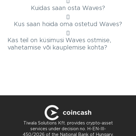
Kuidas saan osta Waves?
Kus saan hoida oma ostetud Waves?
Kas teil on küsimusi Waves ostmise,
vahetamise või kauplemise kohta?
Tiwala Solutions Kft. provides crypto-asset
services under decision no. H-EN-III-
450/2026 of the National Bank of Hungary,