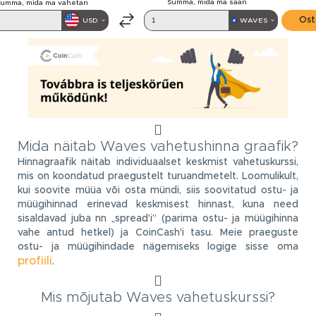
Mida näitab Waves vahetushinna graafik?
Hinnagraafik näitab individuaalset keskmist vahetuskurssi,
mis on koondatud praegustelt turuandmetelt. Loomulikult,
kui soovite müüa või osta mündi, siis soovitatud ostu- ja
müügihinnad erinevad keskmisest hinnast, kuna need
sisaldavad juba nn „spread’i” (parima ostu- ja müügihinna
vahe antud hetkel) ja CoinCash'i tasu. Meie praeguste
ostu- ja müügihindade nägemiseks logige sisse oma
profiili
.
Mis mõjutab Waves vahetuskurssi?