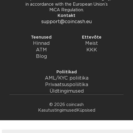
in accordance with the European Union’s
MiCA Regulation.
Kontakt
support@coincash.eu
Teenused
Ettevõte
Hinnad
Meist
ATM
KKK
Blog
Poliitikad
AML/KYC poliitika
Privaatsuspoliitika
Üldtingimused
© 2026 coincash
Kasutustingimused
Küpsised