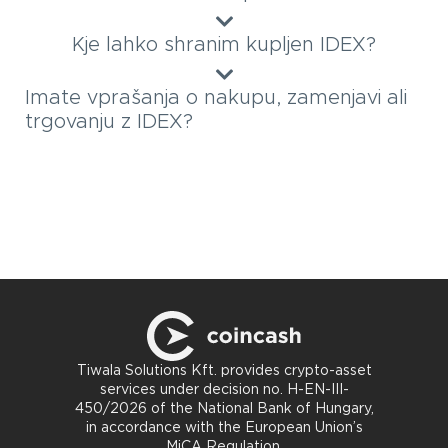
Kje lahko shranim kupljen IDEX?
Imate vprašanja o nakupu, zamenjavi ali
trgovanju z IDEX?
Tiwala Solutions Kft. provides crypto-asset
services under decision no. H-EN-III-
450/2026 of the National Bank of Hungary,
in accordance with the European Union’s
MiCA Regulation.