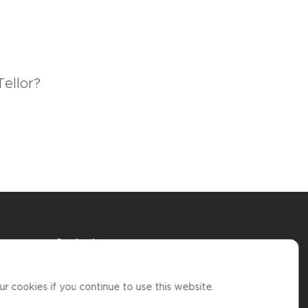
Tellor?
Contact us
support@coincash.eu
Kontaktirajte nas
r cookies if you continue to use this website.