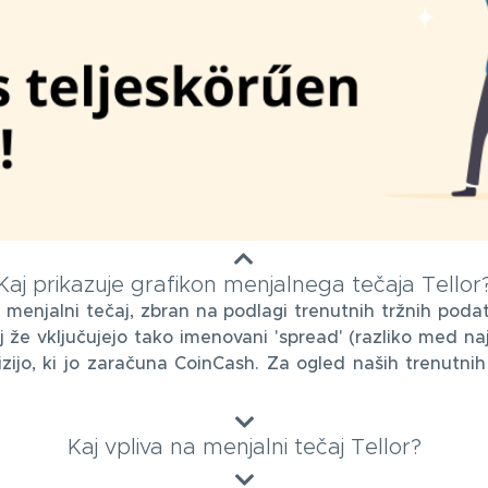
Kaj prikazuje grafikon menjalnega tečaja Tellor
i menjalni tečaj, zbran na podlagi trenutnih tržnih pod
aj že vključujejo tako imenovani 'spread' (razliko med n
ijo, ki jo zaračuna CoinCash. Za ogled naših trenutnih
Kaj vpliva na menjalni tečaj Tellor?