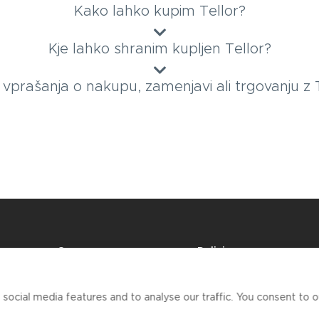
Kako lahko kupim Tellor?
Kje lahko shranim kupljen Tellor?
vprašanja o nakupu, zamenjavi ali trgovanju z 
Company
Policies
O nas
AML/KYC politika
at
Pogosta
Politika varstva
vprašanja
podatkov
ocial media features and to analyse our traffic. You consent to ou
Splošni pogoji