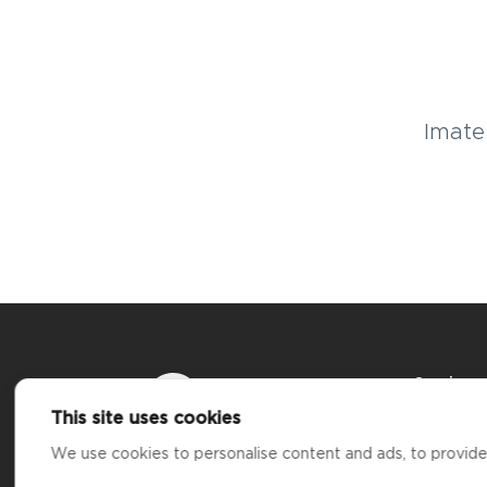
Imate 
Services
Cene
This site uses cookies
Bankom
Tiwala Solutions Kft. provides
Blog
We use cookies to personalise content and ads, to provide s
crypto-asset services under
decision no. H-EN-III-450/2026 of