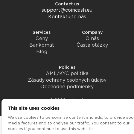
Contact us
support@coincash.eu
Kontaktujte nás
Services
Company
Ceny
O nás
Bankomat
Časté otázky
Blog
Policies
AML/KYC politika
Zásady ochrany osobných údajov
Obchodné podmienky
© 2026 coincash
Podmienky používania
Zmeniť súhlas s cookies
This site uses cookies
We use cookies to personalise content and ads, to provide soci
media features and to analyse our traffic. You consent to our
cookies if you continue to use this website.