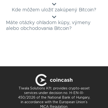
Kde môžem uložiť zakúpený Bitcoin?
Máte otázky ohľadom kúpy, výmeny
alebo obchodovania Bitcoin?
Tiwala Solutions Kft. provides crypto-asset
services under decision no. H-EN-III-
450/2026 of the National Bank of Hungary,
in accordance with the European Union’s
MiCA Regulation.