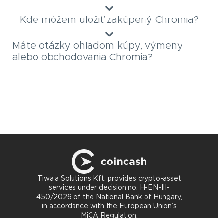
Kde môžem uložiť zakúpený Chromia?
Máte otázky ohľadom kúpy, výmeny
alebo obchodovania Chromia?
Tiwala Solutions Kft. provides crypto-asset
services under decision no. H-EN-III-
450/2026 of the National Bank of Hungary,
in accordance with the European Union’s
MiCA Regulation.