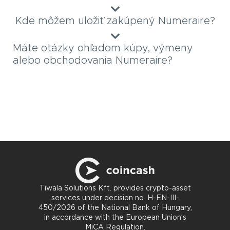
Kde môžem uložiť zakúpený Numeraire?
Máte otázky ohľadom kúpy, výmeny
alebo obchodovania Numeraire?
Tiwala Solutions Kft. provides crypto-asset
services under decision no. H-EN-III-
450/2026 of the National Bank of Hungary,
in accordance with the European Union’s
MiCA Regulation.