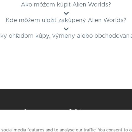
Ako môžem kúpiť Alien Worlds?
Kde môžem uložiť zakúpený Alien Worlds?
ky ohľadom kúpy, výmeny alebo obchodovania
Company
Policies
O nás
AML/KYC politika
at
Časté
Zásady ochrany osobných
otázky
údajov
ocial media features and to analyse our traffic. You consent to ou