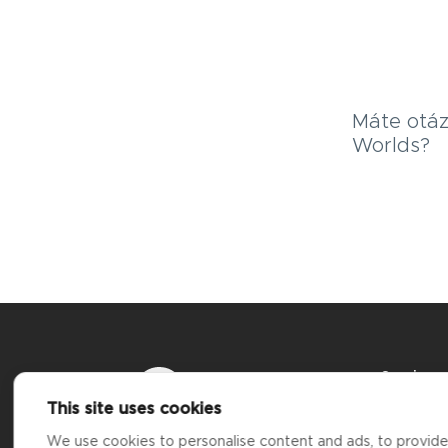
Máte otáz
Worlds?
Services
Ceny
This site uses cookies
Bankom
Tiwala Solutions Kft. provides
Blog
We use cookies to personalise content and ads, to provide s
crypto-asset services under