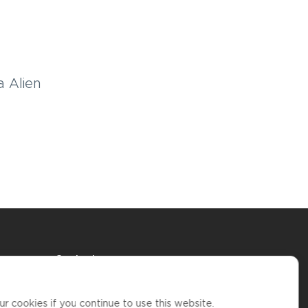
 Alien
Contact us
support@coincash.eu
Kontaktujte nás
r cookies if you continue to use this website.