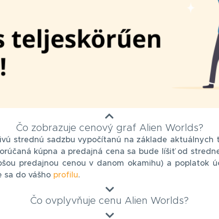
Čo zobrazuje cenový graf Alien Worlds?
livú strednú sadzbu vypočítanú na základe aktuálnych 
orúčaná kúpna a predajná cena sa bude líšiť od strednej
epšou predajnou cenou v danom okamihu) a poplatok ú
te sa do vášho
profilu
.
Čo ovplyvňuje cenu Alien Worlds?