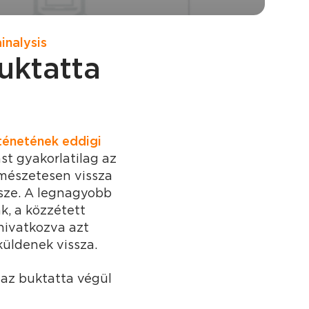
inalysis
buktatta
rténetének eddigi
ást gyakorlatilag az
ermészetesen vissza
észe. A legnagyobb
ák, a közzétett
hivatkozva azt
küldenek vissza.
az buktatta végül