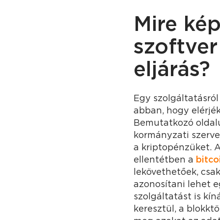
Mire kép
szoftve
eljárás?
Egy szolgáltatásról
abban, hogy elérjék
Bemutatkozó oldal
kormányzati szerve
a kriptopénzüket. A
ellentétben a
bitco
lekövethetőek, csa
azonosítani lehet 
szolgáltatást is kí
keresztül, a blokk