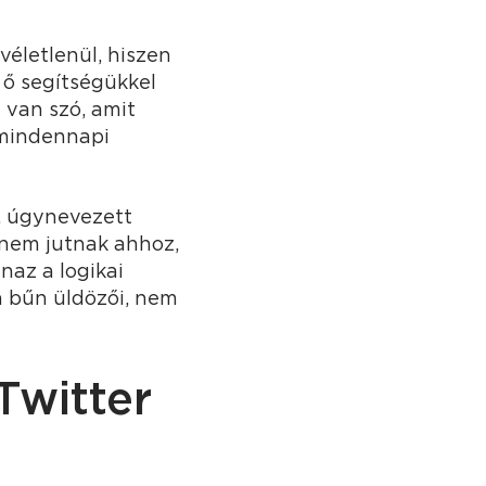
 véletlenül, hiszen
z ő segítségükkel
l van szó, amit
 mindennapi
, úgynevezett
l nem jutnak ahhoz,
naz a logikai
a bűn üldözői, nem
 Twitter