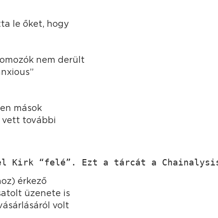
ta le őket, hogy
nyomozók nem derült
anxious”
tően mások
 vett további
el Kirk “felé”. Ezt a tárcát a Chainalysi
oz) érkező
atolt üzenete is
ásárlásáról volt