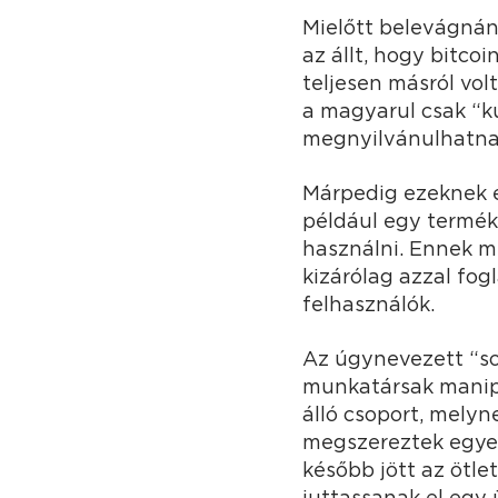
Mielőtt belevágnán
az állt, hogy bitcoi
teljesen másról vol
a magyarul csak “k
megnyilvánulhatnak
Márpedig ezeknek é
például egy termék
használni. Ennek me
kizárólag azzal fo
felhasználók.
Az úgynevezett “so
munkatársak manipul
álló csoport, melyne
megszereztek egyes
később jött az ötle
juttassanak el egy 