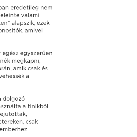
ában eredetileg nem
 eleinte valami
en” alapszik, ezek
nosítók, amivel
y egész egyszerűen
tnék megkapni,
orán, amik csak és
-vehessék a
n dolgozó
sználta a tinikből
Bejutottak,
ctereken, csak
ó emberhez