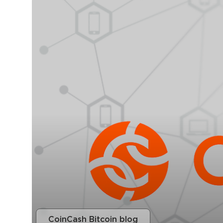
CoinCash Bitcoin blog