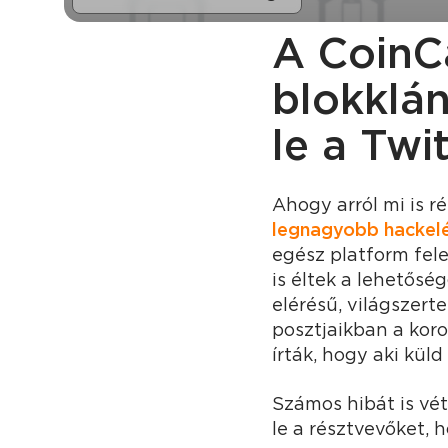
A CoinCa
blokklán
le a Twi
Ahogy arról mi is 
legnagyobb hackelé
egész platform fele
is éltek a lehetősé
elérésű, világszerte
posztjaikban a kor
írták, hogy aki kül
Számos hibát is vé
le a résztvevőket, 