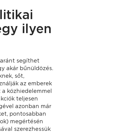
itikai
gy ilyen
yaránt segíthet
agy akár bűnüldözés.
nek, sőt,
ználják az emberek
rt a közhiedelemmel
ciók teljesen
ségével azonban már
ket, pontosabban
c(ok) megértésén
sával szerezhessük