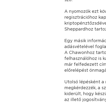
A nyomozók ezt köv
regisztrációhoz kap
kriptopénztőzsdével
Sheppardhoz tartozn
Egy másik informáci
adásvételével fogla
A Chawonhoz tartozó
felhasználóhoz is 
már felfedezett cím
előrelépést önmag
Utolsó lépésként a
megkérdezzék, a sz
kiderült, hogy kész
az illető jogosítván