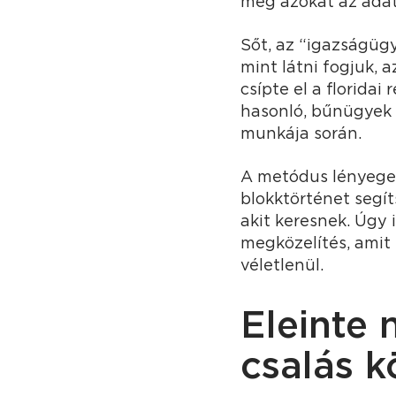
meg azokat az adat
Sőt, az “igazságüg
mint látni fogjuk, a
csípte el a florida
hasonló, bűnügyek 
munkája során.
A metódus lényege
blokktörténet segít
akit keresnek. Úgy 
megközelítés, amit
véletlenül.
Eleinte 
csalás 