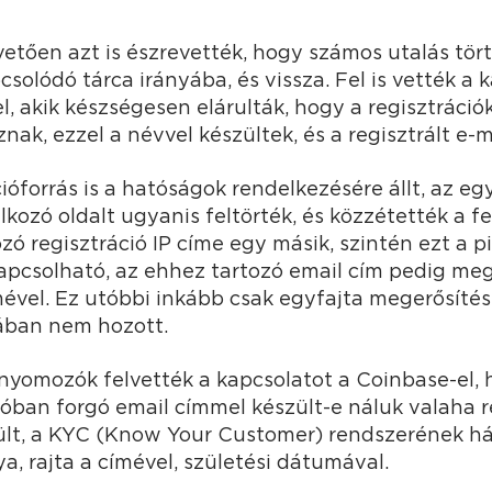
etően azt is észrevették, hogy számos utalás tört
csolódó tárca irányába, és vissza. Fel is vették a 
, akik készségesen elárulták, hogy a regisztráci
ak, ezzel a névvel készültek, és a regisztrált e-ma
óforrás is a hatóságok rendelkezésére állt, az egy
lkozó oldalt ugyanis feltörték, és közzétették a f
 regisztráció IP címe egy másik, szintén ezt a p
kapcsolható, az ehhez tartozó email cím pedig 
ével. Ez utóbbi inkább csak egyfajta megerősítés 
ában nem hozott.
 nyomozók felvették a kapcsolatot a Coinbase-el,
óban forgó email címmel készült-e náluk valaha re
ült, a KYC (Know Your Customer) rendszerének hál
ya, rajta a címével, születési dátumával.