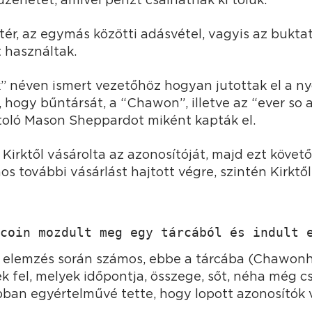
tér, az egymás közötti adásvétel, vagyis az buktat
 használtak.
rk” néven ismert vezetőhöz hogyan jutottak el a 
, hogy bűntársát, a “Chawon”, illetve az “ever so 
toló Mason Sheppardot miként kapták el.
Kirktől vásárolta az azonosítóját, majd ezt köve
 további vásárlást hajtott végre, szintén Kirktől
coin mozdult meg egy tárcából és indult 
 elemzés során számos, ebbe a tárcába (Chawonh
k fel, melyek időpontja, összege, sőt, néha még cs
bban egyértelművé tette, hogy lopott azonosítók v