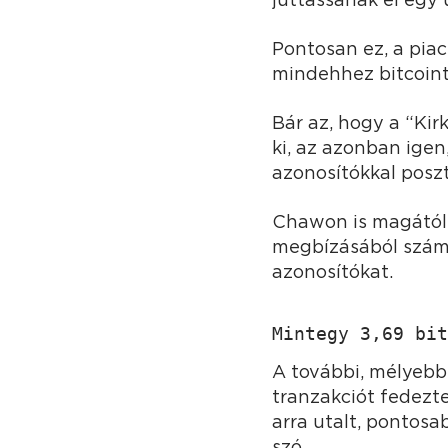
Pontosan ez, a piac
mindehhez bitcoint
Bár az, hogy a “Ki
ki, az azonban igen
azonosítókkal posz
Chawon is magától 
megbízásából számos
azonosítókat.
Mintegy 3,69 bit
A további, mélyebb
tranzakciót fedezte
arra utalt, pontosa
szó.