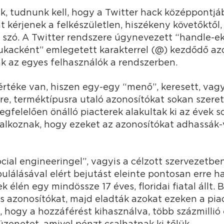
k, tudnunk kell, hogy a Twitter hack középpontj
nt kérjenek a felkészületlen, hiszékeny követőktől,
t szó. A Twitter rendszere úgynevezett “handle-ek
ukacként” emlegetett karakterrel (@) kezdődő azo
 az egyes felhasználók a rendszerben.
rtéke van, hiszen egy-egy “menő”, keresett, vag
re, terméktípusra utaló azonosítókat sokan szere
gfelelően önálló piacterek alakultak ki az évek s
glalkoznak, hogy ezeket az azonosítókat adhassák
cial engineeringel”, vagyis a célzott szervezetbe
álásával elért bejutást eleinte pontosan erre ha
k élén egy mindössze 17 éves, floridai fiatal állt. 
 azonosítókat, majd eladták azokat ezeken a pia
t, hogy a hozzáférést kihasználva, több százmilli
üzenetet, amivel pénzt csalhatnak ki tőlük.