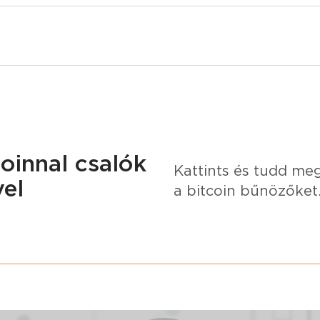
oinnal csalók
Kattints és tudd meg
vel
a bitcoin bűnözőket