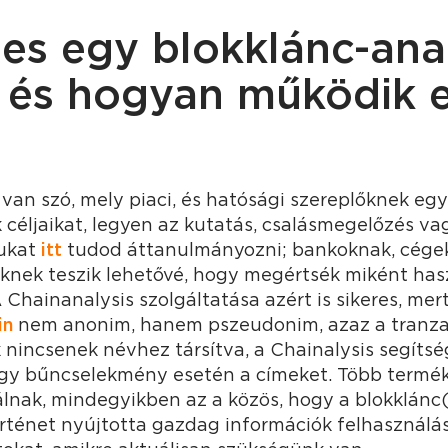
es egy blokklánc-anal
r és hogyan működik e
 van szó, mely piaci, és hatósági szereplőknek eg
 céljaikat, legyen az kutatás, csalásmegelőzés v
ukat
itt
tudod áttanulmányozni; bankoknak, cégek
knek teszik lehetővé, hogy megértsék miként has
 Chainanalysis szolgáltatása azért is sikeres, me
in
nem anonim, hanem pszeudonim, azaz a tranzak
k nincsenek névhez társítva, a Chainalysis segít
egy bűncselekmény esetén a címeket. Több termé
nálnak, mindegyikben az a közös, hogy a blokklán
történet nyújtotta gazdag információk felhasználá