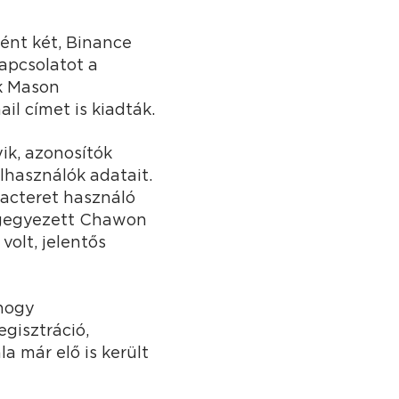
ént két, Binance
kapcsolatot a
ók Mason
il címet is kiadták.
ik, azonosítók
elhasználók adatait.
iacteret használó
megegyezett Chawon
volt, jelentős
 hogy
gisztráció,
a már elő is került