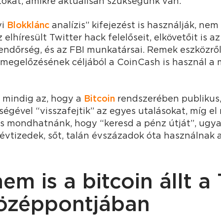
okat, amikre aktuálisan szükségünk van.
yi
Blokklánc
analízis” kifejezést is használják, nem
z elhíresült Twitter hack felelőseit, elkövetőit is a
i rendőrség, és az FBI munkatársai. Remek eszközrő
megelőzésének céljából a CoinCash is használ a
 mindig az, hogy a
Bitcoin
rendszerében publikus
ségével “visszafejtik” az egyes utalásokat, míg e
is mondhatnánk, hogy “keresd a pénz útját”, ugya
 évtizedek, sőt, talán évszázadok óta használnak 
nem is a bitcoin állt a
középpontjában