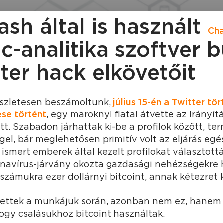
sh által is használt
Cha
c-analitika szoftver 
tter hack elkövetőit
részletesen beszámoltunk,
július 15-én a Twitter tö
se történt
, egy maroknyi fiatal átvette az irányít
tt. Szabadon járhattak ki-be a profilok között, t
ggel, bár meglehetősen primitív volt az eljárás eg
 ismert emberek által kezelt profilokat választott
onavírus-járvány okozta gazdasági nehézségekre 
d számukra ezer dollárnyi bitcoint, annak kétezret 
tettek a munkájuk során, azonban nem ez, hanem 
hogy csalásukhoz bitcoint használtak.