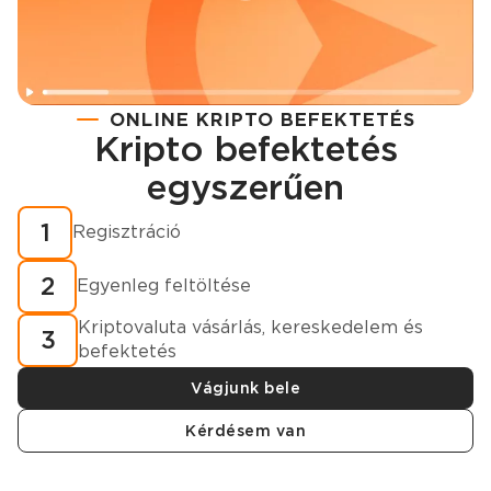
ONLINE KRIPTO BEFEKTETÉS
Kripto befektetés
Regisztráció
egyszerűen
Hogyan vásároljunk kriptovalutát percek alatt?
1
Regisztráció
2
Egyenleg feltöltése
Kriptovaluta vásárlás, kereskedelem és
3
befektetés
Vágjunk bele
Kérdésem van