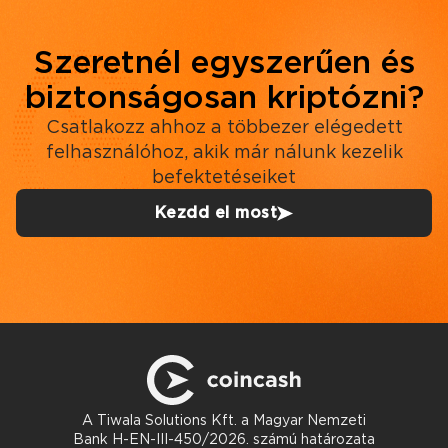
Szeretnél egyszerűen és
biztonságosan kriptózni?
Csatlakozz ahhoz a többezer elégedett
felhasználóhoz, akik már nálunk kezelik
befektetéseiket
Kezdd el most
A Tiwala Solutions Kft. a Magyar Nemzeti
Bank H-EN-III-450/2026. számú határozata