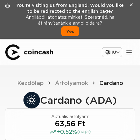
✕
You're visiting us from England. Would you like
to be redirected to the english page?
Angliából látogatsz minket. Szeretnéd, ha
átirányítanánk a angol oldalra?
Yes
HU
Kezdőlap
Árfolyamok
Cardano
Cardano (ADA)
Aktuális árfolyam:
63,56 Ft
+0.52%
(napi)