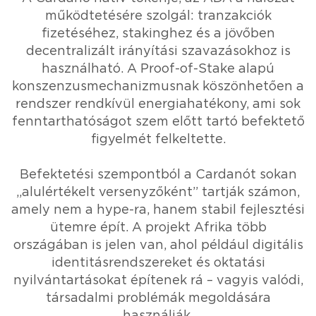
működtetésére szolgál: tranzakciók
fizetéséhez, stakinghez és a jövőben
decentralizált irányítási szavazásokhoz is
használható. A Proof-of-Stake alapú
konszenzusmechanizmusnak köszönhetően a
rendszer rendkívül energiahatékony, ami sok
fenntarthatóságot szem előtt tartó befektető
figyelmét felkeltette.
Befektetési szempontból a Cardanót sokan
„alulértékelt versenyzőként” tartják számon,
amely nem a hype-ra, hanem stabil fejlesztési
ütemre épít. A projekt Afrika több
országában is jelen van, ahol például digitális
identitásrendszereket és oktatási
nyilvántartásokat építenek rá – vagyis valódi,
társadalmi problémák megoldására
használják.