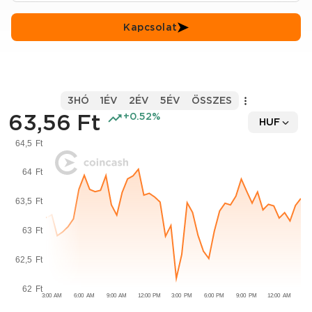
Kapcsolat
3HÓ
1ÉV
2ÉV
5ÉV
ÖSSZES
63,56 Ft
+0.52%
HUF