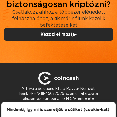
biztonságosan kriptózni?
Csatlakozz ahhoz a többezer elégedett
felhasználóhoz, akik már nálunk kezelik
befektetéseiket
Kezdd el most
A Tiwala Solutions Kft. a Magyar Nemzeti
Bank H-EN-III-450/2026. számú határozata
alapján, az Európai Unió MiCA-rendelete
szerint nyújt kriptoeszköz-szolgáltatásokat.
Kapcsolat
Mindenki, így mi is szeretjük a sütiket (cookie-kat)
support@coincash.eu