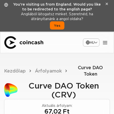
✕
You're visiting us from England. Would you like
to be redirected to the english page?
Angliából látogatsz minket. Szeretnéd, ha
átirányítanánk a angol oldalra?
Yes
HU
Curve DAO
Kezdőlap
Árfolyamok
Token
Curve DAO Token
(CRV)
Aktuális árfolyam:
67,02 Ft