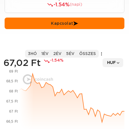
-1.54%
(napi)
Kapcsolat
3HÓ
1ÉV
2ÉV
5ÉV
ÖSSZES
67,02 Ft
-1.54%
HUF