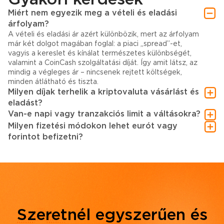
Miért nem egyezik meg a vételi és eladási
árfolyam?
A vételi és eladási ár azért különbözik, mert az árfolyam
már két dolgot magában foglal: a piaci „spread”-et,
vagyis a kereslet és kínálat természetes különbségét,
valamint a CoinCash szolgáltatási díját. Így amit látsz, az
mindig a végleges ár – nincsenek rejtett költségek,
minden átlátható és tiszta.
Milyen díjak terhelik a kriptovaluta vásárlást és
eladást?
Van-e napi vagy tranzakciós limit a váltásokra?
Milyen fizetési módokon lehet eurót vagy
forintot befizetni?
Szeretnél egyszerűen és