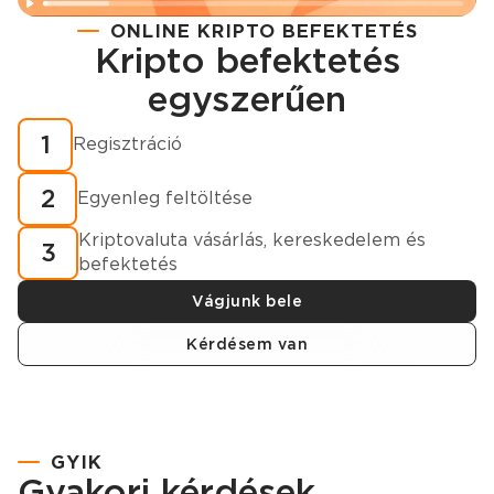
ONLINE KRIPTO BEFEKTETÉS
Kripto befektetés
Regisztráció
egyszerűen
Hogyan vásároljunk kriptovalutát percek alatt?
1
Regisztráció
2
Egyenleg feltöltése
Kriptovaluta vásárlás, kereskedelem és
3
befektetés
Vágjunk bele
Kérdésem van
GYIK
Gyakori kérdések