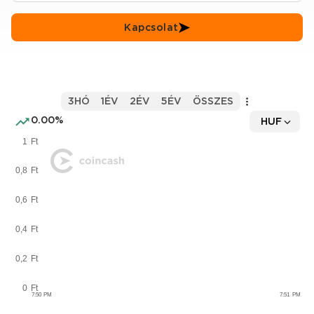
Kapcsolat
3HÓ
1ÉV
2ÉV
5ÉV
ÖSSZES
0.00%
HUF