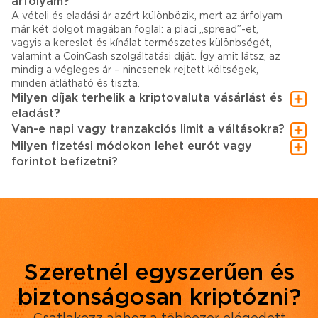
árfolyam?
A vételi és eladási ár azért különbözik, mert az árfolyam
már két dolgot magában foglal: a piaci „spread”-et,
vagyis a kereslet és kínálat természetes különbségét,
valamint a CoinCash szolgáltatási díját. Így amit látsz, az
mindig a végleges ár – nincsenek rejtett költségek,
minden átlátható és tiszta.
Milyen díjak terhelik a kriptovaluta vásárlást és
eladást?
Van-e napi vagy tranzakciós limit a váltásokra?
Milyen fizetési módokon lehet eurót vagy
forintot befizetni?
Szeretnél egyszerűen és
biztonságosan kriptózni?
Csatlakozz ahhoz a többezer elégedett