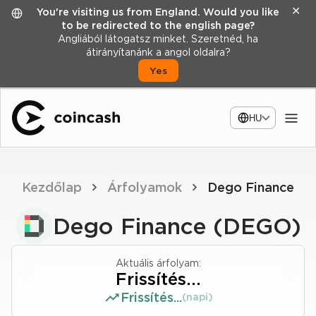
✕
You're visiting us from England. Would you like
to be redirected to the english page?
Angliából látogatsz minket. Szeretnéd, ha
átirányítanánk a angol oldalra?
Yes
HU
Kezdőlap
Árfolyamok
Dego Finance
Dego Finance (DEGO)
Aktuális árfolyam:
Frissítés...
Frissítés...
(napi)