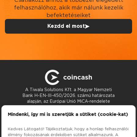
felhasználóhoz, akik már nálunk kezelik
befektetéseiket
Kezdd el most
A Tiwala Solutions Kft. a Magyar Nemzeti
Bank H-EN-III-450/2026. számú határozata
alapján, az Európai Unió MiCA-rendelete
szerint nyújt kriptoeszköz-szolgáltatásokat.
Kapcsolat
Mindenki, így mi is szeretjük a sütiket (cookie-kat)
support@coincash.eu
Kedves Látogató! Tájékoztatjuk, hogy a honlap felhasználói
élmény fokozásának érdekében sütiket alkalmazunk. A
Szolgáltatások
Cég