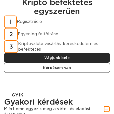
Kripto befektetés
Regisztráció
egyszerűen
Hogyan vásároljunk kriptovalutát percek alatt?
1
Regisztráció
2
Egyenleg feltöltése
Kriptovaluta vásárlás, kereskedelem és
3
befektetés
Vágjunk bele
Kérdésem van
GYIK
Gyakori kérdések
Miért nem egyezik meg a vételi és eladási