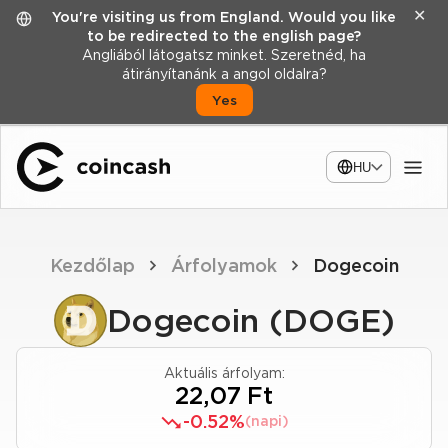
✕
You're visiting us from England. Would you like
to be redirected to the english page?
Angliából látogatsz minket. Szeretnéd, ha
átirányítanánk a angol oldalra?
Yes
HU
Kezdőlap
Árfolyamok
Dogecoin
Dogecoin (DOGE)
Aktuális árfolyam:
22,07 Ft
-0.52%
(napi)