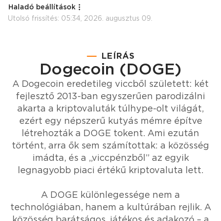
Haladó beállítások
Utolsó frissítés:
05:34, 2026. augusztus 09.
LEÍRÁS
Dogecoin (DOGE)
A Dogecoin eredetileg viccből született: két
fejlesztő 2013-ban egyszerűen parodizálni
akarta a kriptovaluták túlhype-olt világát,
ezért egy népszerű kutyás mémre építve
létrehozták a DOGE tokent. Ami ezután
történt, arra ők sem számítottak: a közösség
imádta, és a „viccpénzből” az egyik
legnagyobb piaci értékű kriptovaluta lett.
A DOGE különlegessége nem a
technológiában, hanem a kultúrában rejlik. A
közösség barátságos, játékos és adakozó – a