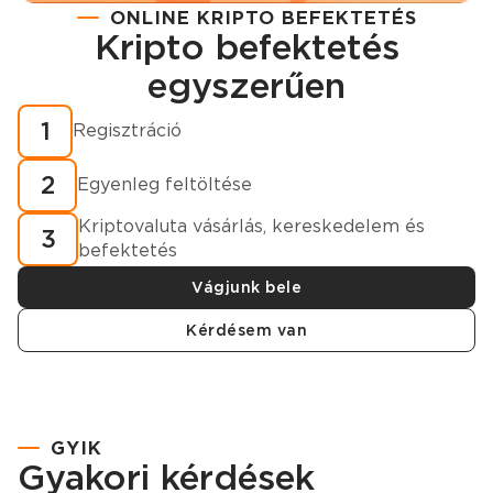
ONLINE KRIPTO BEFEKTETÉS
Kripto befektetés
Regisztráció
egyszerűen
Hogyan vásároljunk kriptovalutát percek alatt?
1
Regisztráció
2
Egyenleg feltöltése
Kriptovaluta vásárlás, kereskedelem és
3
befektetés
Vágjunk bele
Kérdésem van
GYIK
Gyakori kérdések