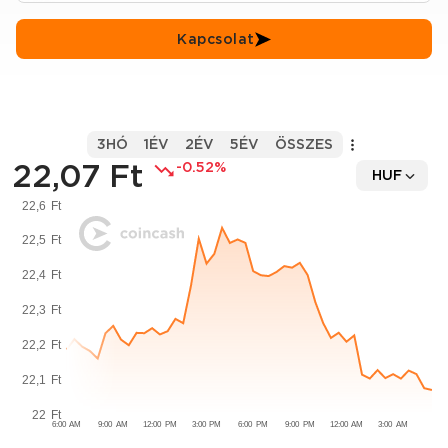
Kapcsolat
3HÓ
1ÉV
2ÉV
5ÉV
ÖSSZES
22,07 Ft
-0.52%
HUF