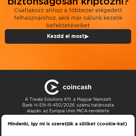
biztonságosan kriptózni?
Csatlakozz ahhoz a többezer elégedett
felhasználóhoz, akik már nálunk kezelik
befektetéseiket
Kezdd el most
A Tiwala Solutions Kft. a Magyar Nemzeti
Bank H-EN-III-450/2026. számú határozata
alapján, az Európai Unió MiCA-rendelete
szerint nyújt kriptoeszköz-szolgáltatásokat.
Kapcsolat
Mindenki, így mi is szeretjük a sütiket (cookie-kat)
support@coincash.eu