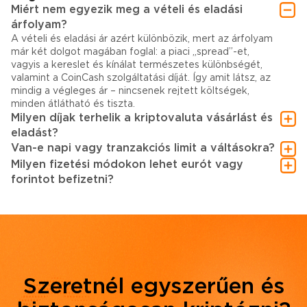
Miért nem egyezik meg a vételi és eladási
árfolyam?
A vételi és eladási ár azért különbözik, mert az árfolyam
már két dolgot magában foglal: a piaci „spread”-et,
vagyis a kereslet és kínálat természetes különbségét,
valamint a CoinCash szolgáltatási díját. Így amit látsz, az
mindig a végleges ár – nincsenek rejtett költségek,
minden átlátható és tiszta.
Milyen díjak terhelik a kriptovaluta vásárlást és
eladást?
Van-e napi vagy tranzakciós limit a váltásokra?
Milyen fizetési módokon lehet eurót vagy
forintot befizetni?
Szeretnél egyszerűen és