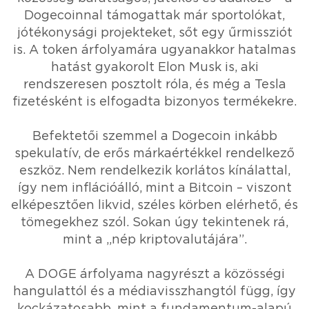
Dogecoinnal támogattak már sportolókat,
jótékonysági projekteket, sőt egy űrmissziót
is. A token árfolyamára ugyanakkor hatalmas
hatást gyakorolt Elon Musk is, aki
rendszeresen posztolt róla, és még a Tesla
fizetésként is elfogadta bizonyos termékekre.
Befektetői szemmel a Dogecoin inkább
spekulatív, de erős márkaértékkel rendelkező
eszköz. Nem rendelkezik korlátos kínálattal,
így nem inflációálló, mint a Bitcoin – viszont
elképesztően likvid, széles körben elérhető, és
tömegekhez szól. Sokan úgy tekintenek rá,
mint a „nép kriptovalutájára”.
A DOGE árfolyama nagyrészt a közösségi
hangulattól és a médiavisszhangtól függ, így
kockázatosabb, mint a fundamentum-alapú