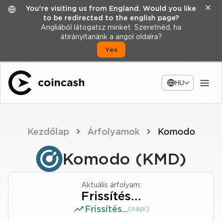
✕
You're visiting us from England. Would you like
to be redirected to the english page?
Angliából látogatsz minket. Szeretnéd, ha
átirányítanánk a angol oldalra?
Yes
HU
Kezdőlap
Árfolyamok
Komodo
Komodo (KMD)
Aktuális árfolyam:
Frissítés...
Frissítés...
(napi)