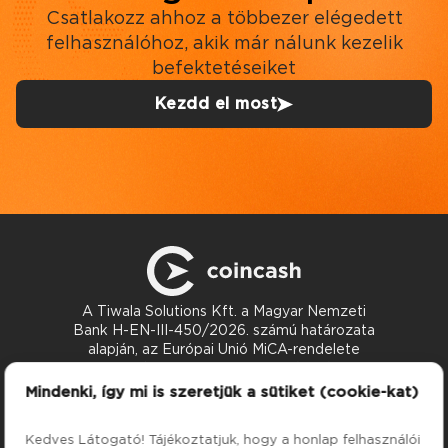
Csatlakozz ahhoz a többezer elégedett
felhasználóhoz, akik már nálunk kezelik
befektetéseiket
Kezdd el most
A Tiwala Solutions Kft. a Magyar Nemzeti
Bank H-EN-III-450/2026. számú határozata
alapján, az Európai Unió MiCA-rendelete
szerint nyújt kriptoeszköz-szolgáltatásokat.
Kapcsolat
Mindenki, így mi is szeretjük a sütiket (cookie-kat)
support@coincash.eu
Kedves Látogató! Tájékoztatjuk, hogy a honlap felhasználói