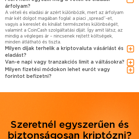
árfolyam?
A vételi és eladási ár azért különbözik, mert az árfolyam
már két dolgot magában foglal: a piaci „spread”-et,
vagyis a kereslet és kínálat természetes különbségét,
valamint a CoinCash szolgáltatási díját. Így amit látsz, az
mindig a végleges ár – nincsenek rejtett költségek,
minden átlátható és tiszta.
Milyen díjak terhelik a kriptovaluta vásárlást és
eladást?
Van-e napi vagy tranzakciós limit a váltásokra?
Milyen fizetési módokon lehet eurót vagy
forintot befizetni?
Szeretnél egyszerűen és
biztonságosan kriptózni?