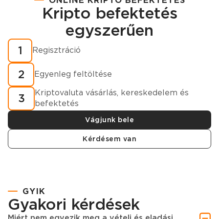
ONLINE KRIPTO BEFEKTETÉS
Kripto befektetés
Regisztráció
egyszerűen
Hogyan vásároljunk kriptovalutát percek alatt?
1
Regisztráció
2
Egyenleg feltöltése
Kriptovaluta vásárlás, kereskedelem és
3
befektetés
Vágjunk bele
Kérdésem van
GYIK
Gyakori kérdések
Miért nem egyezik meg a vételi és eladási