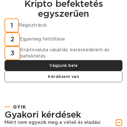
Kripto befektetés
Regisztráció
egyszerűen
Hogyan vásároljunk kriptovalutát percek alatt?
1
Regisztráció
2
Egyenleg feltöltése
Kriptovaluta vásárlás, kereskedelem és
3
befektetés
Vágjunk bele
Kérdésem van
GYIK
Gyakori kérdések
Miért nem egyezik meg a vételi és eladási