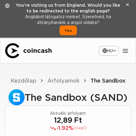
✕
You're visiting us from England. Would you like
to be redirected to the english page?
Angliából látogatsz minket. Szeretnéd, ha
átirányítanánk a angol oldalra?
Yes
HU
Kezdőlap
Árfolyamok
The Sandbox
The Sandbox (SAND)
Aktuális árfolyam:
12,89 Ft
-1.92%
(napi)