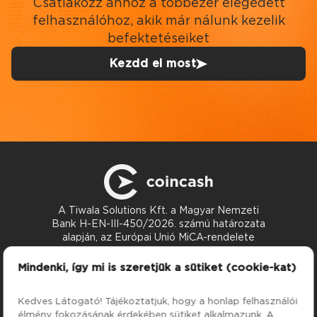
Csatlakozz ahhoz a többezer elégedett
felhasználóhoz, akik már nálunk kezelik
befektetéseiket
Kezdd el most
A Tiwala Solutions Kft. a Magyar Nemzeti
Bank H-EN-III-450/2026. számú határozata
alapján, az Európai Unió MiCA-rendelete
szerint nyújt kriptoeszköz-szolgáltatásokat.
Kapcsolat
Mindenki, így mi is szeretjük a sütiket (cookie-kat)
support@coincash.eu
Kedves Látogató! Tájékoztatjuk, hogy a honlap felhasználói
élmény fokozásának érdekében sütiket alkalmazunk. A
Szolgáltatások
Cég