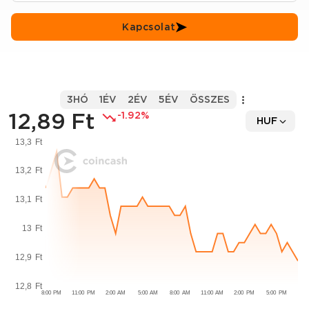
Kapcsolat
3HÓ
1ÉV
2ÉV
5ÉV
ÖSSZES
12,89 Ft
-1.92%
HUF