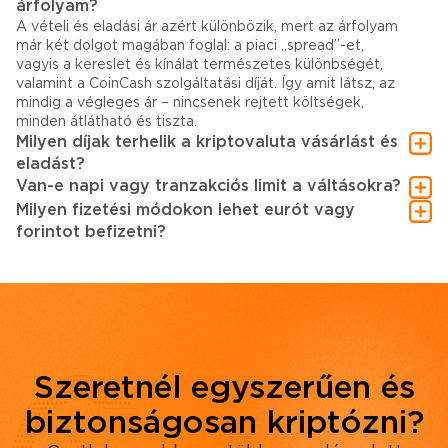
árfolyam?
A vételi és eladási ár azért különbözik, mert az árfolyam
már két dolgot magában foglal: a piaci „spread”-et,
vagyis a kereslet és kínálat természetes különbségét,
valamint a CoinCash szolgáltatási díját. Így amit látsz, az
mindig a végleges ár – nincsenek rejtett költségek,
minden átlátható és tiszta.
Milyen díjak terhelik a kriptovaluta vásárlást és
eladást?
Van-e napi vagy tranzakciós limit a váltásokra?
Milyen fizetési módokon lehet eurót vagy
forintot befizetni?
Szeretnél egyszerűen és
biztonságosan kriptózni?