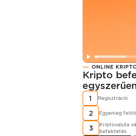
ONLINE KRIPT
Kripto bef
egyszerűe
Regisztráció
Hogyan vásá
1
Regisztráció
kriptovalutá
2
alatt?
Egyenleg feltö
Kriptovaluta v
3
befektetés