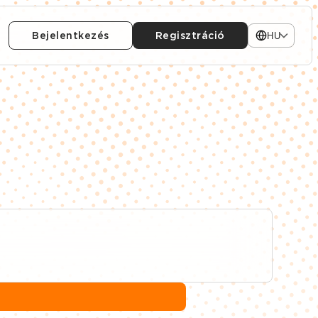
Bejelentkezés
Regisztráció
HU