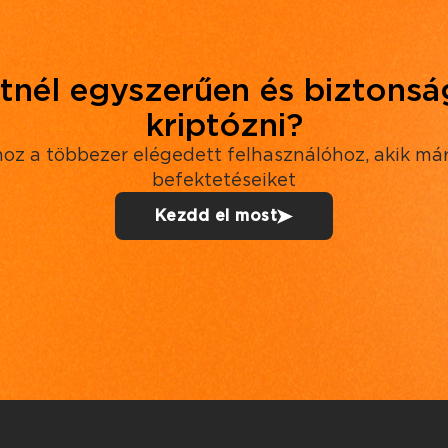
tnél egyszerűen és biztons
kriptózni?
oz a többezer elégedett felhasználóhoz, akik már
befektetéseiket
Kezdd el most