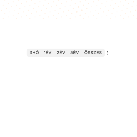
3HÓ
1ÉV
2ÉV
5ÉV
ÖSSZES