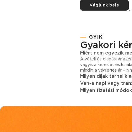
Vágjunk bele
GYIK
Gyakori ké
Miért nem egyezik meg
A vételi és eladási ár azé
vagyis a kereslet és kínál
mindig a végleges ár – nin
Milyen díjak terhelik 
Van-e napi vagy tranz
Milyen fizetési módok