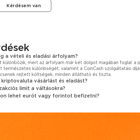
Kérdésem van
rdések
 a vételi és eladási árfolyam?
rt különbözik, mert az árfolyam már két dolgot magában foglal: a p
at természetes különbségét, valamint a CoinCash szolgáltatási díját.
csenek rejtett költségek, minden átlátható és tiszta.
a kriptovaluta vásárlást és eladást?
akciós limit a váltásokra?
on lehet eurót vagy forintot befizetni?