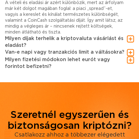
A vételi és eladási ár azért különbözik, mert az árfolyam
már két dolgot magában foglal: a piaci „spread”-et,
vagyis a kereslet és kínálat természetes különbségét,
valamint a CoinCash szolgáltatási díját. Így amit látsz, az
mindig a végleges ár – nincsenek rejtett költségek,
minden átlátható és tiszta.
Milyen díjak terhelik a kriptovaluta vásárlást és
eladást?
Van-e napi vagy tranzakciós limit a váltásokra?
Milyen fizetési módokon lehet eurót vagy
forintot befizetni?
Szeretnél egyszerűen és
biztonságosan kriptózni?
Csatlakozz ahhoz a többezer elégedett