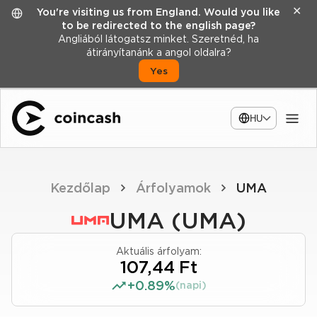
✕
You're visiting us from England. Would you like
to be redirected to the english page?
Angliából látogatsz minket. Szeretnéd, ha
átirányítanánk a angol oldalra?
Yes
HU
Kezdőlap
Árfolyamok
UMA
UMA (UMA)
Aktuális árfolyam:
107,44 Ft
+0.89%
(napi)