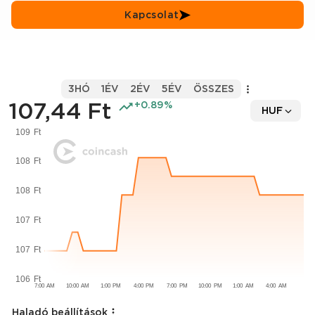
Kapcsolat
3HÓ
1ÉV
2ÉV
5ÉV
ÖSSZES
107,44 Ft
+0.89%
HUF
Haladó beállítások