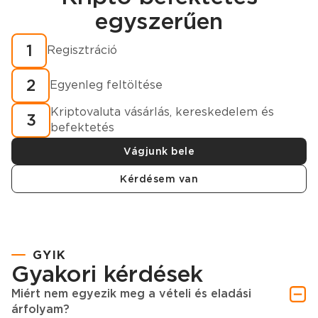
egyszerűen
Hogyan vásároljunk kriptovalutát percek alatt?
1
Regisztráció
2
Egyenleg feltöltése
Kriptovaluta vásárlás, kereskedelem és
3
befektetés
Vágjunk bele
Kérdésem van
GYIK
Gyakori kérdések
Miért nem egyezik meg a vételi és eladási
árfolyam?