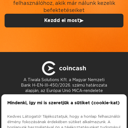
felhasználóhoz, akik már nálunk kezelik
befektetéseiket
Kezdd el most
A Tiwala Solutions Kft. a Magyar Nemzeti
Bank H-EN-III-450/2026. számú határozata
alapján, az Európai Unió MiCA-rendelete
szerint nyújt kriptoeszköz-szolgáltatásokat.
Kapcsolat
Mindenki, így mi is szeretjük a sütiket (cookie-kat)
support@coincash.eu
Kedves Látogató! Tájékoztatjuk, hogy a honlap felhasználói
élmény fokozásának érdekében sütiket alkalmazunk. A
Szolgáltatások
Cég
honlapunk használatával ön a tájékoztatásunkat tudomásul