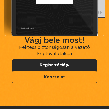
Vágj bele most!
Fektess biztonságosan a vezető
kriptovalutákba
Regisztráció
Kapcsolat