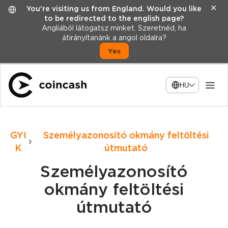
✕
You're visiting us from England. Would you like
to be redirected to the english page?
Angliából látogatsz minket. Szeretnéd, ha
átirányítanánk a angol oldalra?
Yes
HU
GYI
Személyazonosító okmány feltöltési
K
útmutató
Személyazonosító
okmány feltöltési
útmutató