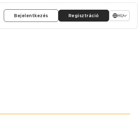
Bejelentkezés
Regisztráció
HU