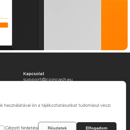
Kapcsolat
support@coincash.eu
k használatával ön a tájékoztatásunkat tudomásul veszi.
Célzott hirdetési
Részletek
Elfogadom