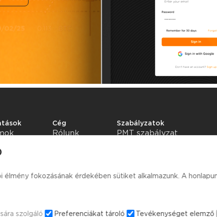
atások
Cég
Szabályzatok
amok
Rólunk
PMT szabályzat
Tudástár
Adatvédelmi szabályzat
)
Általános szerződési
feltételek
ói élmény fokozásának érdekében sütiket alkalmazunk. A honlapun
sára szolgáló
Preferenciákat tároló
Tevékenységet elemző