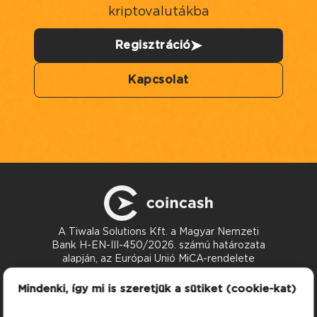
kriptovalutákba
Regisztráció
Kapcsolat
A Tiwala Solutions Kft. a Magyar Nemzeti
Bank H-EN-III-450/2026. számú határozata
alapján, az Európai Unió MiCA-rendelete
szerint nyújt kriptoeszköz-szolgáltatásokat.
Kapcsolat
Mindenki, így mi is szeretjük a sütiket (cookie-kat)
support@coincash.eu