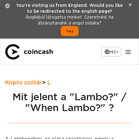
✕
You're visiting us from England. Would you like
to be redirected to the english page?
Angliából látogatsz minket. Szeretnéd, ha
átirányítanánk a angol oldalra?
Yes
HU
Kripto szótár
L
Mit jelent a "Lambo?" /
"When Lambo?" ?
A Lamborghini, az olasz sportkocsi, amely a