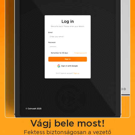
Vágj bele most!
Fektess biztonságosan a vezető