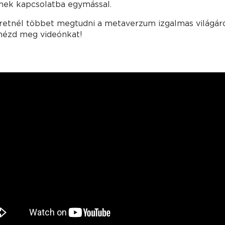
nek kapcsolatba egymással.
retnél többet megtudni a metaverzum izgalmas világáró
nézd meg videónkat!