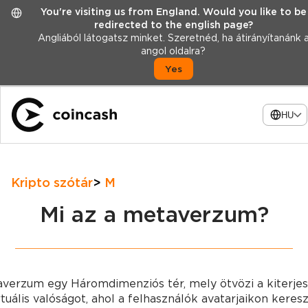
You're visiting us from England. Would you like to be
redirected to the english page?
Angliából látogatsz minket. Szeretnéd, ha átirányítanánk 
angol oldalra?
Yes
HU
Kripto szótár
M
Mi az a metaverzum?
verzum egy Háromdimenziós tér, mely ötvözi a kiterjes
rtuális valóságot, ahol a felhasználók avatarjaikon keresz