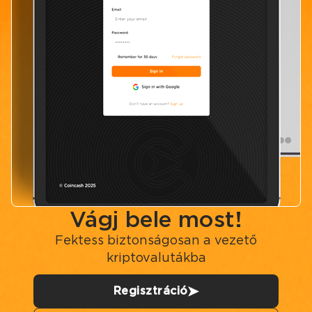
Vágj bele most!
Fektess biztonságosan a vezető
kriptovalutákba
Regisztráció