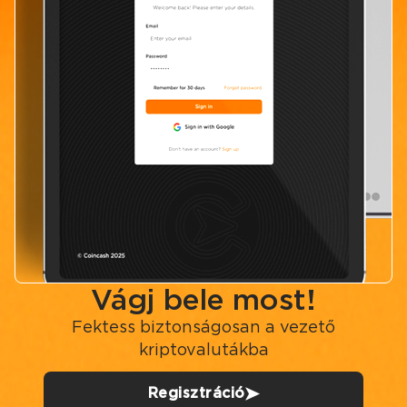
Vágj bele most!
Fektess biztonságosan a vezető
kriptovalutákba
Regisztráció