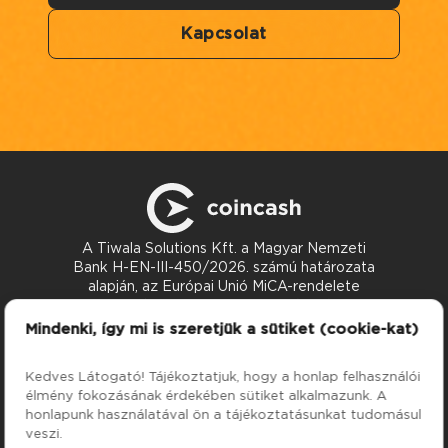
Kapcsolat
A Tiwala Solutions Kft. a Magyar Nemzeti
Bank H-EN-III-450/2026. számú határozata
alapján, az Európai Unió MiCA-rendelete
szerint nyújt kriptoeszköz-szolgáltatásokat.
Kapcsolat
Mindenki, így mi is szeretjük a sütiket (cookie-kat)
support@coincash.eu
Kedves Látogató! Tájékoztatjuk, hogy a honlap felhasználói
élmény fokozásának érdekében sütiket alkalmazunk. A
Szolgáltatások
Cég
honlapunk használatával ön a tájékoztatásunkat tudomásul
Árfolyamok
Rólunk
veszi.
ATM
Tudástár