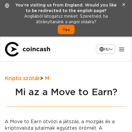
✕
You're visiting us from England. Would you like
to be redirected to the english page?
Angliából látogatsz minket. Szeretnéd, ha
átirányítanánk a angol oldalra?
Yes
HU
Kripto szótár
M
Mi az a Move to Earn?
A Move to Earn ötvözi a játszás, a mozgás és a
kriptovaluta jutalmak együttes örömét. A