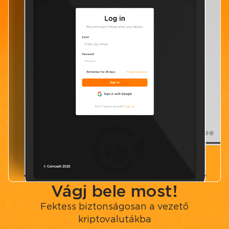
Vágj bele most!
Fektess biztonságosan a vezető
kriptovalutákba