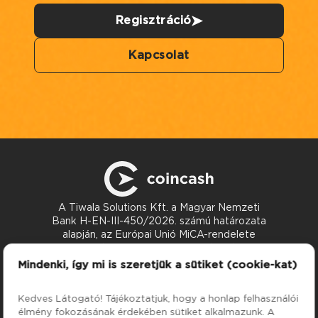
Regisztráció
Kapcsolat
A Tiwala Solutions Kft. a Magyar Nemzeti
Bank H-EN-III-450/2026. számú határozata
alapján, az Európai Unió MiCA-rendelete
szerint nyújt kriptoeszköz-szolgáltatásokat.
Kapcsolat
Mindenki, így mi is szeretjük a sütiket (cookie-kat)
support@coincash.eu
Kedves Látogató! Tájékoztatjuk, hogy a honlap felhasználói
élmény fokozásának érdekében sütiket alkalmazunk. A
Szolgáltatások
Cég