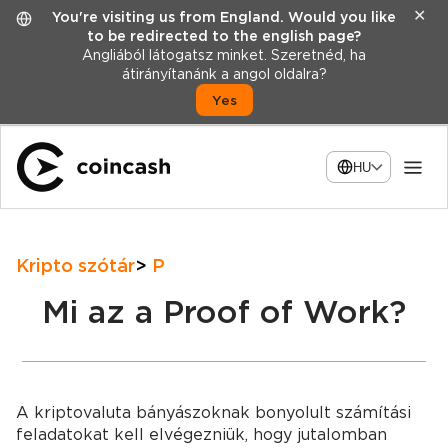
✕
You're visiting us from England. Would you like
to be redirected to the english page?
Angliából látogatsz minket. Szeretnéd, ha
átirányítanánk a angol oldalra?
Yes
HU
Kripto szótár
P
Mi az a Proof of Work?
A kriptovaluta bányászoknak bonyolult számítási
feladatokat kell elvégezniük, hogy jutalomban