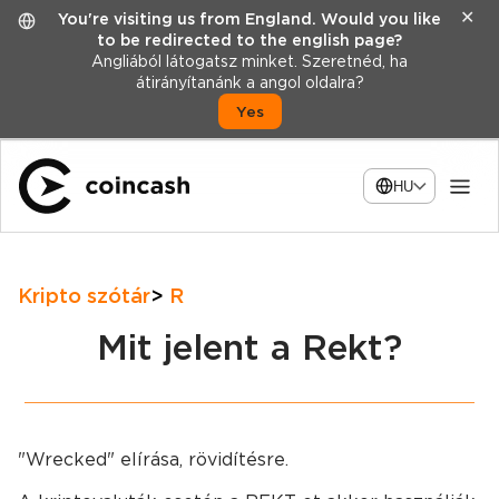
✕
You're visiting us from England. Would you like
to be redirected to the english page?
Angliából látogatsz minket. Szeretnéd, ha
átirányítanánk a angol oldalra?
Yes
HU
Kripto szótár
R
Mit jelent a Rekt?
"Wrecked" elírása, rövidítésre.