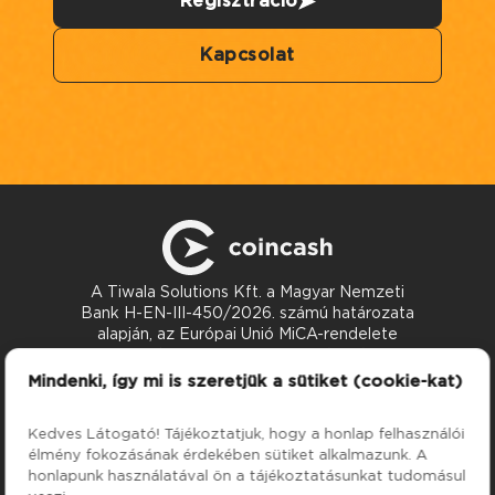
Regisztráció
Kapcsolat
A Tiwala Solutions Kft. a Magyar Nemzeti
Bank H-EN-III-450/2026. számú határozata
alapján, az Európai Unió MiCA-rendelete
szerint nyújt kriptoeszköz-szolgáltatásokat.
Kapcsolat
Mindenki, így mi is szeretjük a sütiket (cookie-kat)
support@coincash.eu
Kedves Látogató! Tájékoztatjuk, hogy a honlap felhasználói
élmény fokozásának érdekében sütiket alkalmazunk. A
Szolgáltatások
Cég
honlapunk használatával ön a tájékoztatásunkat tudomásul
Árfolyamok
Rólunk