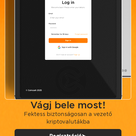
Vágj bele most!
Fektess biztonságosan a vezető
kriptovalutákba