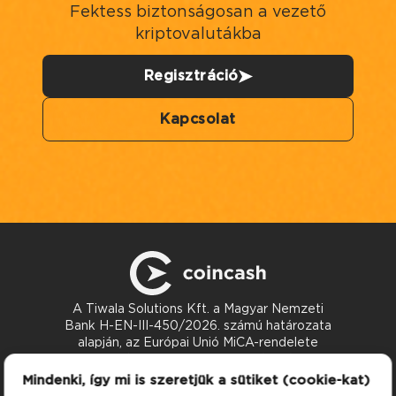
Fektess biztonságosan a vezető
kriptovalutákba
Regisztráció
Kapcsolat
A Tiwala Solutions Kft. a Magyar Nemzeti
Bank H-EN-III-450/2026. számú határozata
alapján, az Európai Unió MiCA-rendelete
szerint nyújt kriptoeszköz-szolgáltatásokat.
Kapcsolat
Mindenki, így mi is szeretjük a sütiket (cookie-kat)
support@coincash.eu