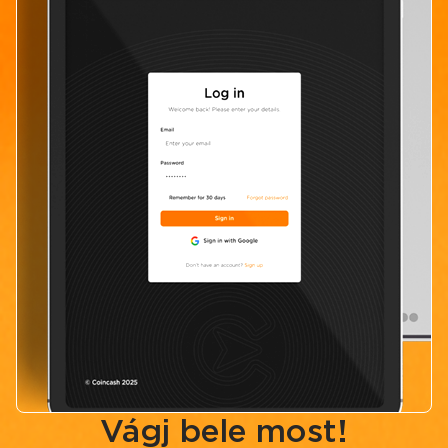
Vágj bele most!