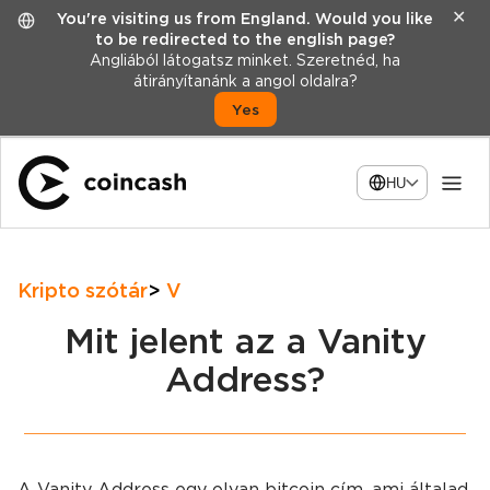
✕
You're visiting us from England. Would you like
to be redirected to the english page?
Angliából látogatsz minket. Szeretnéd, ha
átirányítanánk a angol oldalra?
Yes
HU
Kripto szótár
V
Mit jelent az a Vanity
Address?
A Vanity Address egy olyan bitcoin cím, ami általad