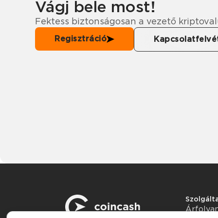
Vágj bele most!
Fektess biztonságosan a vezető kriptova
Regisztráció
Kapcsolatfelvé
Szolgált
Árfoly