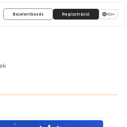
Bejelentkezés
Regisztráció
HU
tek