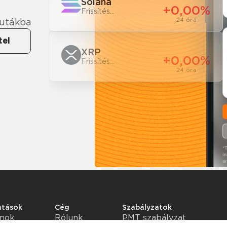
Solana
+0,00%
Frissítés...
24 óra
lutákba
tel
XRP
+0,00%
Frissítés...
24 óra
atások
Cég
Szabályzatok
amok
Rólunk
PMT szabályzat