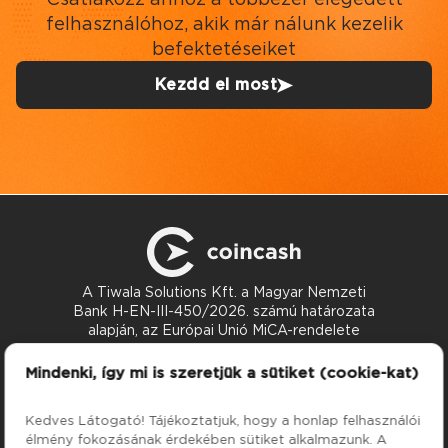
felhasználóhoz, akik már nálunk kezelik
befektetéseiket
Kezdd el most
A Tiwala Solutions Kft. a Magyar Nemzeti
Bank H-EN-III-450/2026. számú határozata
alapján, az Európai Unió MiCA-rendelete
szerint nyújt kriptoeszköz-szolgáltatásokat.
Kapcsolat
Mindenki, így mi is szeretjük a sütiket (cookie-kat)
support@coincash.eu
Kedves Látogató! Tájékoztatjuk, hogy a honlap felhasználói
élmény fokozásának érdekében sütiket alkalmazunk. A
Szolgáltatások
Cég