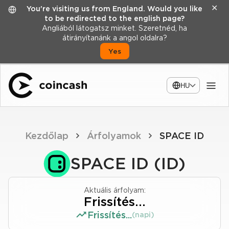
✕
You're visiting us from England. Would you like
to be redirected to the english page?
Angliából látogatsz minket. Szeretnéd, ha
átirányítanánk a angol oldalra?
Yes
HU
Kezdőlap
Árfolyamok
SPACE ID
SPACE ID (ID)
Aktuális árfolyam:
Frissítés...
Frissítés...
(napi)