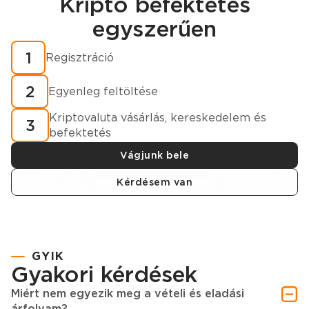
Kripto befektetés
Regisztráció
egyszerűen
Hogyan vásároljunk kriptovalutát percek alatt?
1
Regisztráció
2
Egyenleg feltöltése
Kriptovaluta vásárlás, kereskedelem és
3
befektetés
Vágjunk bele
Kérdésem van
GYIK
Gyakori kérdések
Miért nem egyezik meg a vételi és eladási
árfolyam?