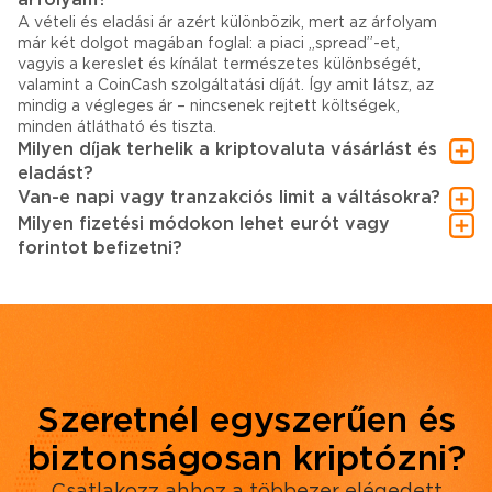
A vételi és eladási ár azért különbözik, mert az árfolyam
már két dolgot magában foglal: a piaci „spread”-et,
vagyis a kereslet és kínálat természetes különbségét,
valamint a CoinCash szolgáltatási díját. Így amit látsz, az
mindig a végleges ár – nincsenek rejtett költségek,
minden átlátható és tiszta.
Milyen díjak terhelik a kriptovaluta vásárlást és
eladást?
Van-e napi vagy tranzakciós limit a váltásokra?
Milyen fizetési módokon lehet eurót vagy
forintot befizetni?
Szeretnél egyszerűen és
biztonságosan kriptózni?
Csatlakozz ahhoz a többezer elégedett