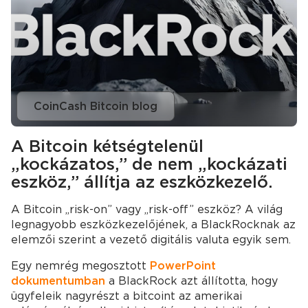
CoinCash Bitcoin blog
A Bitcoin kétségtelenül
„kockázatos,” de nem „kockázati
eszköz,” állítja az eszközkezelő.
A Bitcoin „risk-on” vagy „risk-off” eszköz? A világ
legnagyobb eszközkezelőjének, a BlackRocknak az
elemzői szerint a vezető digitális valuta egyik sem.
Egy nemrég megosztott
PowerPoint
dokumentumban
a BlackRock azt állította, hogy
ügyfeleik nagyrészt a bitcoint az amerikai