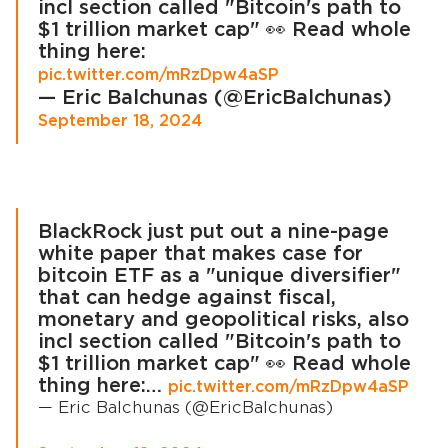
incl section called "Bitcoin's path to
$1 trillion market cap" 👀 Read whole
thing here:
pic.twitter.com/mRzDpw4aSP
— Eric Balchunas (@EricBalchunas)
September 18, 2024
BlackRock just put out a nine-page
white paper that makes case for
bitcoin ETF as a "unique diversifier"
that can hedge against fiscal,
monetary and geopolitical risks, also
incl section called "Bitcoin's path to
$1 trillion market cap" 👀 Read whole
thing here:…
pic.twitter.com/mRzDpw4aSP
— Eric Balchunas (@EricBalchunas)