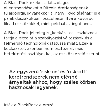
A BlackRock ezeket a látszólagos
ellentmondásokat a Bitcoin éretlenségének
tulajdonítja, ugyanakkor a „nagy likviditásának” is a
pánikidőszakokban, összehasonlítva a kevésbé
likvid eszközökkel, mint például az ingatlanok.
A BlackRock jelenleg is „kockázatos” eszköznek
tartja a bitcoint a szabályozási változások és a
felmerülő technológiák státusza miatt. Ezek a
kockázatok azonban nem osztoznak más
befektetési osztályokkal, az eszközkezelő szerint.
Az egyszerű ‘risk-on’ és ‘risk-off’
keretrendszerek nem eléggé
árnyaltak ahhoz, hogy széles körben
hasznosak legyenek.
írták a BlackRock elemzői