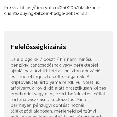
Forrás: https://decrypt.co/250205/blackrock-
clients-buying-bitcoin-hedge-debt-crisis
Felelősségkizárás
Ez a blogcikk / poszt / hír nem minősül
pénzügyi tanácsadásnak vagy befektetési
ajánlásnak. Azt itt leírtak pusztán edukációs
és ismeretterjesztő célt szolgálnak. A
kriptovaluták árfolyama rendkívül volatilis,
árfolyamuk rövid idő alatt drasztikusan képes
emelkedni vagy esni, ezért befektetési céllal
történű vásárlásuk kockázatos. Mielőtt
bármilyen pénzügyi döntést hoznál,
tájékozódj alaposan, mérlegeld pénzügyi
helyzeted és kockázatvállalási képességed.