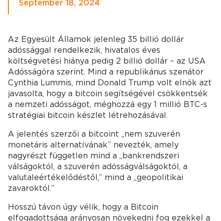
September 18, 2024
Az Egyesült Államok jelenleg 35 billió dollár
adóssággal rendelkezik, hivatalos éves
költségvetési hiánya pedig 2 billió dollár – az USA
Adósságóra szerint. Mind a republikánus szenátor
Cynthia Lummis, mind Donald Trump volt elnök azt
javasolta, hogy a bitcoin segítségével csökkentsék
a nemzeti adósságot, méghozzá egy 1 millió BTC-s
stratégiai bitcoin készlet létrehozásával.
A jelentés szerzői a bitcoint „nem szuverén
monetáris alternatívának” nevezték, amely
nagyrészt független mind a „bankrendszeri
válságoktól, a szuverén adósságválságoktól, a
valutaleértékelődéstől,” mind a „geopolitikai
zavaroktól.”
Hosszú távon úgy vélik, hogy a Bitcoin
elfogadottsága arányosan növekedni fog ezekkel a