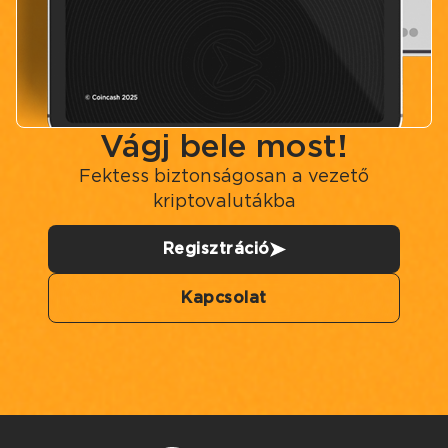
Vágj bele most!
Fektess biztonságosan a vezető
kriptovalutákba
Regisztráció
Kapcsolat