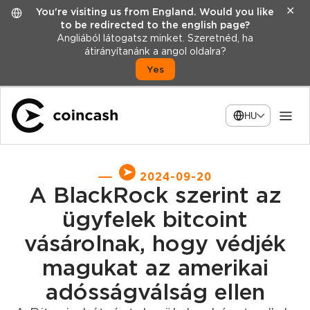
✕
You're visiting us from England. Would you like
to be redirected to the english page?
Angliából látogatsz minket. Szeretnéd, ha
átirányítanánk a angol oldalra?
Yes
HU
2024-09-20
A BlackRock szerint az
ügyfelek bitcoint
vásárolnak, hogy védjék
magukat az amerikai
adósságválság ellen