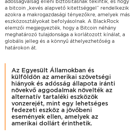
adósságválság elleni biztosításnak tekintik, és hogy
a bitcoin „kevés alapvető kitettséggel” rendelkezik
azokra a makrogazdasági tényezőkre, amelyek más
eszközosztályokat befolyásolnak. A BlackRock
elemzői megjegyezték, hogy a Bitcoin néhány
meghatározó tulajdonsága a korlátozott kínálat, a
globális jelleg és a könnyű áthelyezhetőség a
határokon át.
Az Egyesült Államokban és
külföldön az amerikai szövetségi
hiányok és adósság állapota iránti
növekvő aggodalmak növelték az
alternatív tartaléki eszközök
vonzerejét, mint egy lehetséges
fedezeti eszköz a jövőbeni
események ellen, amelyek az
amerikai dollárt érinthetik.