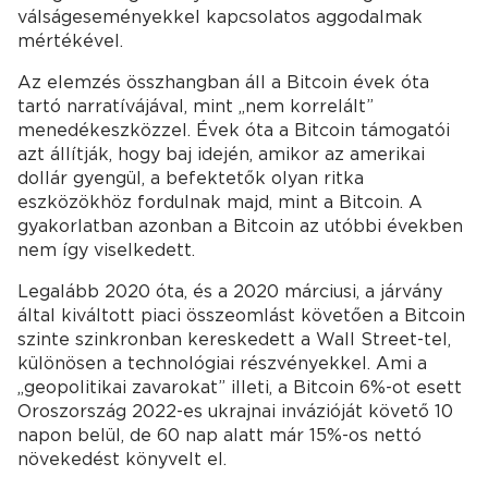
válságeseményekkel kapcsolatos aggodalmak
mértékével.
Az elemzés összhangban áll a Bitcoin évek óta
tartó narratívájával, mint „nem korrelált”
menedékeszközzel. Évek óta a Bitcoin támogatói
azt állítják, hogy baj idején, amikor az amerikai
dollár gyengül, a befektetők olyan ritka
eszközökhöz fordulnak majd, mint a Bitcoin. A
gyakorlatban azonban a Bitcoin az utóbbi években
nem így viselkedett.
Legalább 2020 óta, és a 2020 márciusi, a járvány
által kiváltott piaci összeomlást követően a Bitcoin
szinte szinkronban kereskedett a Wall Street-tel,
különösen a technológiai részvényekkel. Ami a
„geopolitikai zavarokat” illeti, a Bitcoin 6%-ot esett
Oroszország 2022-es ukrajnai invázióját követő 10
napon belül, de 60 nap alatt már 15%-os nettó
növekedést könyvelt el.