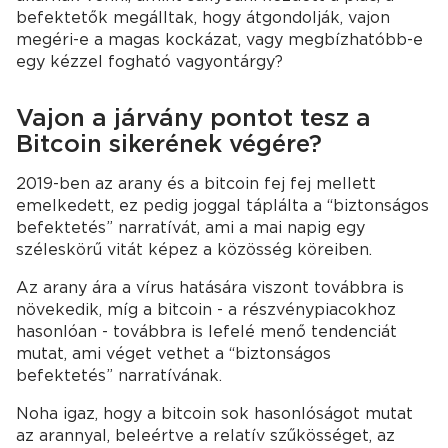
befektetők megálltak, hogy átgondolják, vajon
megéri-e a magas kockázat, vagy megbízhatóbb-e
egy kézzel fogható vagyontárgy?
Vajon a járvány pontot tesz a
Bitcoin sikerének végére?
2019-ben az arany és a bitcoin fej fej mellett
emelkedett, ez pedig joggal táplálta a “biztonságos
befektetés” narratívát, ami a mai napig egy
széleskörű vitát képez a közösség köreiben.
Az arany ára a vírus hatására viszont továbbra is
növekedik, míg a bitcoin - a részvénypiacokhoz
hasonlóan - továbbra is lefelé menő tendenciát
mutat, ami véget vethet a “biztonságos
befektetés” narratívának.
Noha igaz, hogy a bitcoin sok hasonlóságot mutat
az arannyal, beleértve a relatív szűkösséget, az