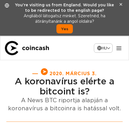
✕
You're visiting us from England. Would you like
to be redirected to the english page?
Angliából látogatsz minket. Szeretnéd, ha
átirányítanánk a angol oldalra?
Yes
HU
2020. MÁRCIUS 3.
A koronavírus elérte a
bitcoint is?
A News BTC riportja alapján a
koronavírus a bitcoinra is hatással volt.