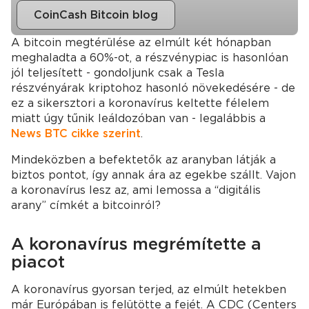
CoinCash Bitcoin blog
A bitcoin megtérülése az elmúlt két hónapban
meghaladta a 60%-ot, a részvénypiac is hasonlóan
jól teljesített - gondoljunk csak a Tesla
részvényárak kriptohoz hasonló növekedésére - de
ez a sikersztori a koronavírus keltette félelem
miatt úgy tűnik leáldozóban van - legalábbis a
News BTC cikke szerint
.
Mindeközben a befektetők az aranyban látják a
biztos pontot, így annak ára az egekbe szállt. Vajon
a koronavírus lesz az, ami lemossa a “digitális
arany” címkét a bitcoinról?
A koronavírus megrémítette a
piacot
A koronavírus gyorsan terjed, az elmúlt hetekben
már Európában is felütötte a fejét. A CDC (Centers