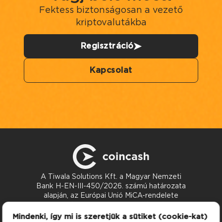
Fektess biztonságosan a vezető
kriptovalutákba
Regisztráció
Kapcsolat
A Tiwala Solutions Kft. a Magyar Nemzeti
Bank H-EN-III-450/2026. számú határozata
alapján, az Európai Unió MiCA-rendelete
szerint nyújt kriptoeszköz-szolgáltatásokat.
Kapcsolat
Mindenki, így mi is szeretjük a sütiket (cookie-kat)