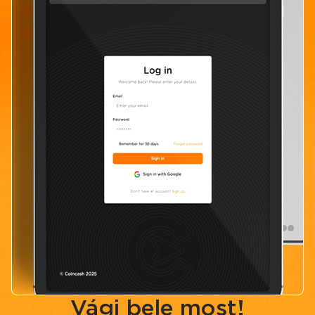
Vágj bele most!