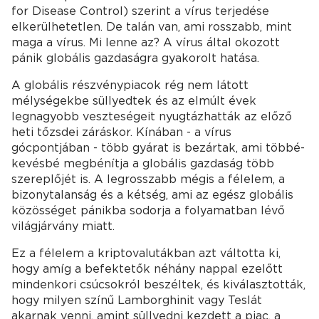
for Disease Control) szerint a vírus terjedése
elkerülhetetlen. De talán van, ami rosszabb, mint
maga a vírus. Mi lenne az? A vírus által okozott
pánik globális gazdaságra gyakorolt hatása.
A globális részvénypiacok rég nem látott
mélységekbe süllyedtek és az elmúlt évek
legnagyobb veszteségeit nyugtázhatták az előző
heti tőzsdei záráskor. Kínában - a vírus
gócpontjában - több gyárat is bezártak, ami többé-
kevésbé megbénítja a globális gazdaság több
szereplőjét is. A legrosszabb mégis a félelem, a
bizonytalanság és a kétség, ami az egész globális
közösséget pánikba sodorja a folyamatban lévő
világjárvány miatt.
Ez a félelem a kriptovalutákban azt váltotta ki,
hogy amíg a befektetők néhány nappal ezelőtt
mindenkori csúcsokról beszéltek, és kiválasztották,
hogy milyen színű Lamborghinit vagy Teslát
akarnak venni, amint süllyedni kezdett a piac, a