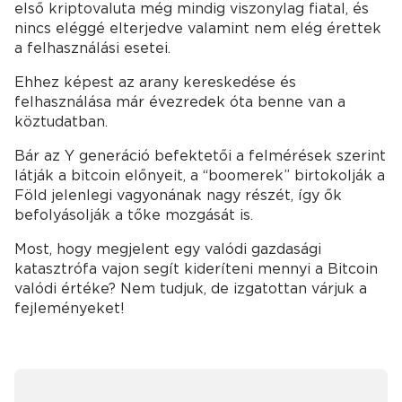
első kriptovaluta még mindig viszonylag fiatal, és
nincs eléggé elterjedve valamint nem elég érettek
a felhasználási esetei.
Ehhez képest az arany kereskedése és
felhasználása már évezredek óta benne van a
köztudatban.
Bár az Y generáció befektetői a felmérések szerint
látják a bitcoin előnyeit, a “boomerek” birtokolják a
Föld jelenlegi vagyonának nagy részét, így ők
befolyásolják a tőke mozgását is.
Most, hogy megjelent egy valódi gazdasági
katasztrófa vajon segít kideríteni mennyi a Bitcoin
valódi értéke? Nem tudjuk, de izgatottan várjuk a
fejleményeket!