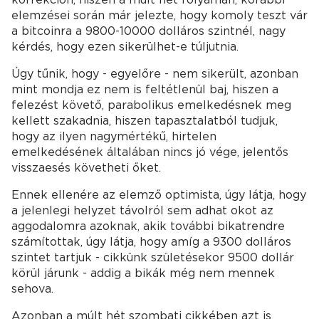
elemzései során már jelezte, hogy komoly teszt vár
a bitcoinra a 9800-10000 dolláros szintnél, nagy
kérdés, hogy ezen sikerülhet-e túljutnia.
Úgy tűnik, hogy - egyelőre - nem sikerült, azonban
mint mondja ez nem is feltétlenül baj, hiszen a
felezést követő, parabolikus emelkedésnek meg
kellett szakadnia, hiszen tapasztalatból tudjuk,
hogy az ilyen nagymértékű, hirtelen
emelkedésének általában nincs jó vége, jelentős
visszaesés követheti őket.
Ennek ellenére az elemző optimista, úgy látja, hogy
a jelenlegi helyzet távolról sem adhat okot az
aggodalomra azoknak, akik további bikatrendre
számítottak, úgy látja, hogy amíg a 9300 dolláros
szintet tartjuk - cikkünk születésekor 9500 dollár
körül járunk - addig a bikák még nem mennek
sehova.
Azonban a múlt hét szombati cikkében azt is