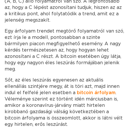
(A, B, C) álló folyamatról van szó. A legfontosabb
az, hogy a C lépést azonosítani tudjuk, hiszen az az
a kritikus pont, ahol folytatódik a trend, amit ez a
jelenség megszakít.
Egy árfolyam trendet megtörő folyamatról van szó,
ezt írja le a modell, pontosabban a szinte
bármilyen piacon megfigyelhető esemény. A nagy
kérdés természetesen az, hogy hogyan lehet
azonosítani a C részt. A bitcoin esetében úgy látja,
hogy egy nagyon éles leszúrás formájában jelenik
meg.
Sőt, az éles leszúrás egyenesen az aktuális
ellenállás szintjére megy, át is töri azt, majd innen
indul el felfelé jelen esetben a
bitcoin árfolyam
.
Véleménye szerint ez történt idén márciusban is,
amikor a koronavírus-járvány miatt hirtelen
kirobbanó gazdasági válság következtében a
bitcoin árfolyama is összeomlott, akkor is látni vélt
egy hirtelen, erős leszúrást.