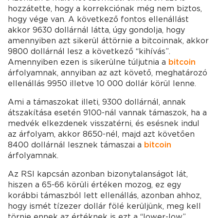
hozzátette, hogy a korrekciónak még nem biztos,
hogy vége van. A következő fontos ellenállást
akkor 9630 dollárnál látta, úgy gondolja, hogy
amennyiben azt sikerül áttörnie a bitcoinnak, akkor
9800 dollárnál lesz a következő “kihívás”.
Amennyiben ezen is sikerülne túljutnia a
bitcoin
árfolyamnak, annyiban az azt követő, meghatározó
ellenállás 9950 illetve 10 000 dollár körül lenne.
Ami a támaszokat illeti, 9300 dollárnál, annak
átszakítása esetén 9100-nál vannak támaszok, ha a
medvék elkezdenek visszatérni, és esésnek indul
az árfolyam, akkor 8650-nél, majd azt követően
8400 dollárnál lesznek támaszai a
bitcoin
árfolyamnak.
Az RSI kapcsán azonban bizonytalanságot lát,
hiszen a 65-66 körüli értéken mozog, ez egy
korábbi támaszból lett ellenállás, azonban ahhoz,
hogy ismét tízezer dollár fölé kerüljünk, meg kell
törnie ennek az értéknek is ezt a “lower-low”,