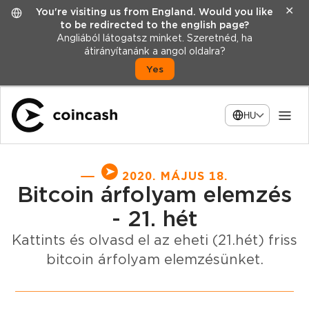
✕
You're visiting us from England. Would you like
to be redirected to the english page?
Angliából látogatsz minket. Szeretnéd, ha
átirányítanánk a angol oldalra?
Yes
HU
2020. MÁJUS 18.
Bitcoin árfolyam elemzés
- 21. hét
Kattints és olvasd el az eheti (21.hét) friss
bitcoin árfolyam elemzésünket.