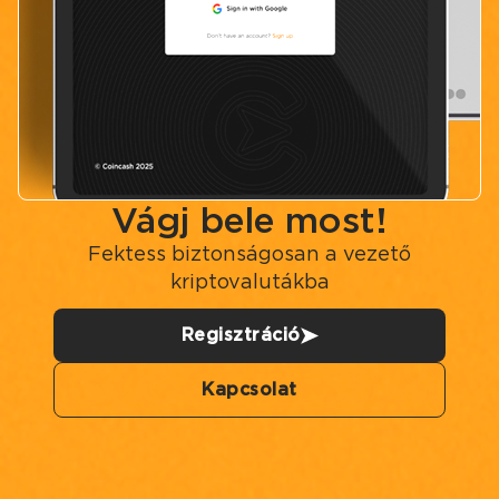
Vágj bele most!
Fektess biztonságosan a vezető
kriptovalutákba
Regisztráció
Kapcsolat