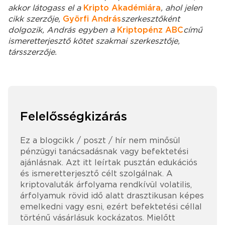
akkor látogass el a
Kripto Akadémiára
, ahol jelen
cikk szerzője,
Györfi András
szerkesztőként
dolgozik, András egyben a
Kriptopénz ABC
című
ismeretterjesztő kötet szakmai szerkesztője,
társszerzője.
Felelősségkizárás
Ez a blogcikk / poszt / hír nem minősül
pénzügyi tanácsadásnak vagy befektetési
ajánlásnak. Azt itt leírtak pusztán edukációs
és ismeretterjesztő célt szolgálnak. A
kriptovaluták árfolyama rendkívül volatilis,
árfolyamuk rövid idő alatt drasztikusan képes
emelkedni vagy esni, ezért befektetési céllal
történű vásárlásuk kockázatos. Mielőtt