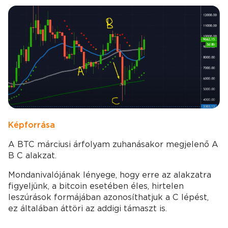
Kép forrása
A BTC márciusi árfolyam zuhanásakor megjelenő A
B C alakzat.
Mondanivalójának lényege, hogy erre az alakzatra
figyeljünk, a bitcoin esetében éles, hirtelen
leszúrások formájában azonosíthatjuk a C lépést,
ez általában áttöri az addigi támaszt is.