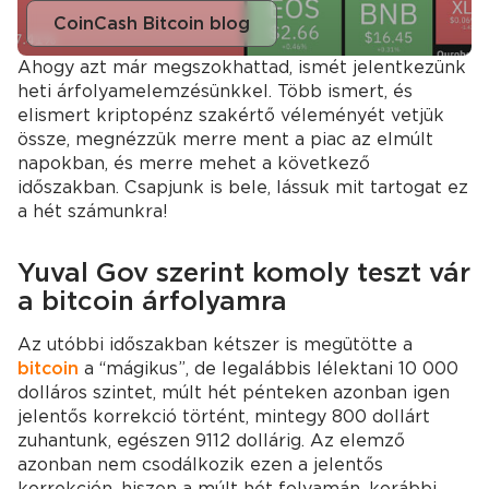
CoinCash Bitcoin blog
Ahogy azt már megszokhattad, ismét jelentkezünk
heti árfolyamelemzésünkkel. Több ismert, és
elismert kriptopénz szakértő véleményét vetjük
össze, megnézzük merre ment a piac az elmúlt
napokban, és merre mehet a következő
időszakban. Csapjunk is bele, lássuk mit tartogat ez
a hét számunkra!
Yuval Gov szerint komoly teszt vár
a bitcoin árfolyamra
Az utóbbi időszakban kétszer is megütötte a
bitcoin
a “mágikus”, de legalábbis lélektani 10 000
dolláros szintet, múlt hét pénteken azonban igen
jelentős korrekció történt, mintegy 800 dollárt
zuhantunk, egészen 9112 dollárig. Az elemző
azonban nem csodálkozik ezen a jelentős
korrekción, hiszen a múlt hét folyamán, korábbi