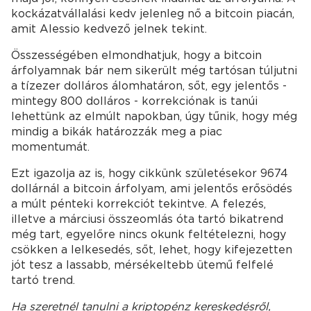
kockázatvállalási kedv jelenleg nő a bitcoin piacán,
amit Alessio kedvező jelnek tekint.
Összességében elmondhatjuk, hogy a bitcoin
árfolyamnak bár nem sikerült még tartósan túljutni
a tízezer dolláros álomhatáron, sőt, egy jelentős -
mintegy 800 dolláros - korrekciónak is tanúi
lehettünk az elmúlt napokban, úgy tűnik, hogy még
mindig a bikák határozzák meg a piac
momentumát.
Ezt igazolja az is, hogy cikkünk születésekor 9674
dollárnál a bitcoin árfolyam, ami jelentős erősödés
a múlt pénteki korrekciót tekintve. A felezés,
illetve a márciusi összeomlás óta tartó bikatrend
még tart, egyelőre nincs okunk feltételezni, hogy
csökken a lelkesedés, sőt, lehet, hogy kifejezetten
jót tesz a lassabb, mérsékeltebb ütemű felfelé
tartó trend.
Ha szeretnél tanulni a kriptopénz kereskedésről,