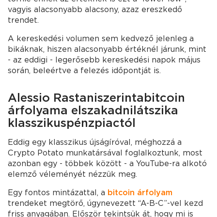
vagyis alacsonyabb alacsony, azaz ereszkedő
trendet.
A kereskedési volumen sem kedvező jelenleg a
bikáknak, hiszen alacsonyabb értéknél járunk, mint
- az eddigi - legerősebb kereskedési napok május
során, beleértve a felezés időpontját is.
Alessio Rastani szerint a bitcoin
árfolyama elszakadni látszik a
klasszikus pénzpiactól
Eddig egy klasszikus újságíróval, méghozzá a
Crypto Potato munkatársával foglalkoztunk, most
azonban egy - többek között - a YouTube-ra alkotó
elemző véleményét nézzük meg.
Egy fontos mintázattal, a
bitcoin árfolyam
trendeket megtörő, úgynevezett “A-B-C”-vel kezd
friss anyagában. Először tekintsük át, hogy mi is