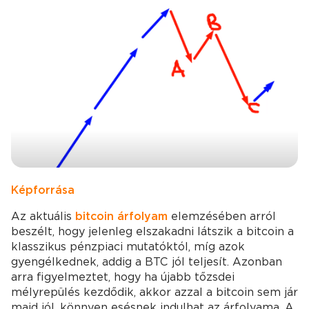
Kép forrása
Az aktuális
bitcoin árfolyam
elemzésében arról
beszélt, hogy jelenleg elszakadni látszik a bitcoin a
klasszikus pénzpiaci mutatóktól, míg azok
gyengélkednek, addig a BTC jól teljesít. Azonban
arra figyelmeztet, hogy ha újabb tőzsdei
mélyrepülés kezdődik, akkor azzal a bitcoin sem jár
majd jól, könnyen esésnek indulhat az árfolyama. A