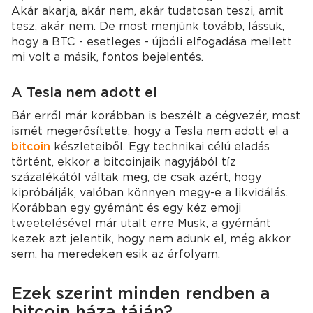
Akár akarja, akár nem, akár tudatosan teszi, amit
tesz, akár nem. De most menjünk tovább, lássuk,
hogy a BTC - esetleges - újbóli elfogadása mellett
mi volt a másik, fontos bejelentés.
A Tesla nem adott el
Bár erről már korábban is beszélt a cégvezér, most
ismét megerősítette, hogy a Tesla nem adott el a
bitcoin
készleteiből. Egy technikai célú eladás
történt, ekkor a bitcoinjaik nagyjából tíz
százalékától váltak meg, de csak azért, hogy
kipróbálják, valóban könnyen megy-e a likvidálás.
Korábban egy gyémánt és egy kéz emoji
tweetelésével már utalt erre Musk, a gyémánt
kezek azt jelentik, hogy nem adunk el, még akkor
sem, ha meredeken esik az árfolyam.
Ezek szerint minden rendben a
bitcoin háza táján?