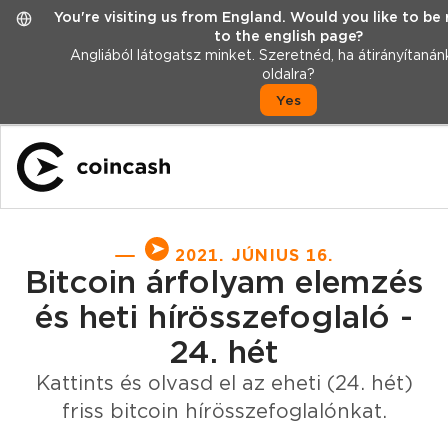
You're visiting us from England. Would you like to be
to the english page?
Angliából látogatsz minket. Szeretnéd, ha átirányítanán
oldalra?
Yes
2021. JÚNIUS 16.
Bitcoin árfolyam elemzés
és heti hírösszefoglaló -
24. hét
Kattints és olvasd el az eheti (24. hét)
friss bitcoin hírösszefoglalónkat.