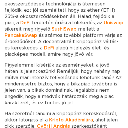
okosszerződések technológiája is ütemesen
fejlődik, ezt jól szemlélteti, hogy az ether (ETH)
25%-a okosszerződésekben áll. Halad, fejlődik a
piac, a
DeFi
területén óriási a tülekedés, az
Uniswap
sikereit megirigyelő
SushiSwap
mellett a
PancakeSwap
és számos további platform várja az
érdeklődőket. A decentralizált kriptopénz váltás-
és kereskedés, a
DeFi
alapú hitelezés élet- és
piacképes modell, amire nagy jövő vár.
Figyelemmel kísérjük az eseményeket, a jövő
héten is jelentkezünk! Reméljük, hogy néhány nap
múlva már intenzív felívelésnek lehetünk tanúi! Az
mindenesetre biztos, hogy a bikapiac továbbra is
jelen van, a bikák dominálnak, legalábbis nem
engedik, hogy a medvék határozzák meg a piac
karakterét, és ez fontos, jó jel.
Ha szeretnél tanulni a kriptopénz kereskedésről,
akkor látogass el a
Kripto Akadémiára
, ahol jelen
cikk szerzője,
Györfi András
szerkesztőként