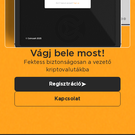
Vágj bele most!
Fektess biztonságosan a vezető
kriptovalutákba
Regisztráció
Kapcsolat