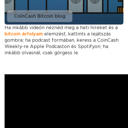
CoinCash Bitcoin blog
Ha inkább videón néznéd meg a heti híreket és a
bitcoin árfolyam
elemzést, kattints a lejátszás
gombra; ha podcast formában, keress a CoinCash
Weekly-re Apple Podcaston és Spotifyon; ha
inkább olvasnál, csak görgess le.