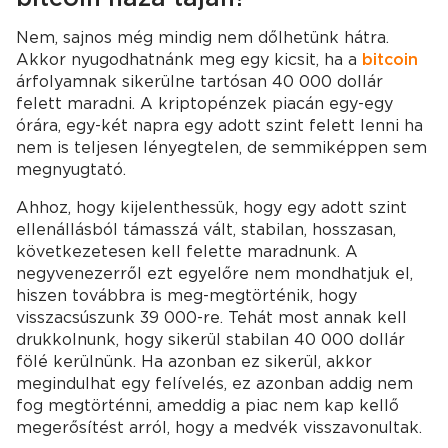
Nem, sajnos még mindig nem dőlhetünk hátra.
Akkor nyugodhatnánk meg egy kicsit, ha a
bitcoin
árfolyamnak sikerülne tartósan 40 000 dollár
felett maradni. A kriptopénzek piacán egy-egy
órára, egy-két napra egy adott szint felett lenni ha
nem is teljesen lényegtelen, de semmiképpen sem
megnyugtató.
Ahhoz, hogy kijelenthessük, hogy egy adott szint
ellenállásból támasszá vált, stabilan, hosszasan,
következetesen kell felette maradnunk. A
negyvenezerről ezt egyelőre nem mondhatjuk el,
hiszen továbbra is meg-megtörténik, hogy
visszacsúszunk 39 000-re. Tehát most annak kell
drukkolnunk, hogy sikerül stabilan 40 000 dollár
fölé kerülnünk. Ha azonban ez sikerül, akkor
megindulhat egy felívelés, ez azonban addig nem
fog megtörténni, ameddig a piac nem kap kellő
megerősítést arról, hogy a medvék visszavonultak.