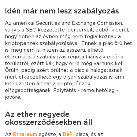
Idén már nem lesz szabályozás
Az amerikai Securities and Exchange Comission,
vagyis a SEC közzétette idei terveit, ebből kiderül,
hogy ebben az évben még nem foglalkoznak a
kriptopénzek szabályozásával. Ennek a piac örülhet
is, meg nem is, hiszen az ésszerű, élhető,
előremutató szabályozás régóta hiányzik erről a
területről, ezért kár, hogy erre még várnunk kell.
Örülni pedig azért örülhet a piac a halogatásnak,
mert elképzelhető egy olyan szabályozás is, ami
kifejezetten árthat a kriptopénzek
elfogadottságának. Folytatás - remélhetőleg -
jövőre.
Az ether negyede
okosszerződésekben áll
Az
Ethereum
egésze, a
DeFi
piaca, és az