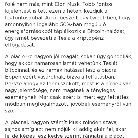
fölé nem más, mint Elon Musk. Több fontos
kijelentést is tett ezen a héten, kezdjük a
legfontosabbal. Arról beszélt egy tweet-ben, hogy
amennyiben legalább 50%-ban megújuló
energiaforrásokból táplálkozik a Bitcoin-hálózat,
úgy ismét bevezeti a Tesla a kriptopénz
elfogadását.
A piac erre nagyon jól reagált, sokan úgy gondolják,
hogy akkor hamarosan ismét vehetünk Teslát
bitcoinnal, és ez remek hatással lesz a piacra.
Éppen ezért vásárolnak, bízva a felfutásban.
Persze ahogy az lenni szokott, most is a hírnek van
nagy jelentősége, nem magának a tényleges
eseménynek. Már csak azért is, mert egy feltétles
módban megfogalmazott, jövőbéli eseményről van
szó.
A piacnak nagyon számít Musk minden szava,
sajnos amíg ezt nem nőjük ki, addig akár fel, akár
le, de képes lesz kedve szerint rángatni a piacot.